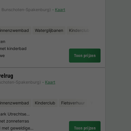
n Bunschoten-Spakenburg)
Kaart
binnenzwembad
Waterglijbanen
Kinderclub
Fietsverhuur
Min
ten
et kinderbad
uwe
Toon prijzen
velrug
schoten-Spakenburg)
Kaart
binnenzwembad
Kinderclub
Fietsverhuur
Waterattracties
 Park Utrechtse…
et zonneterras
nd met geweldige…
Toon prijzen