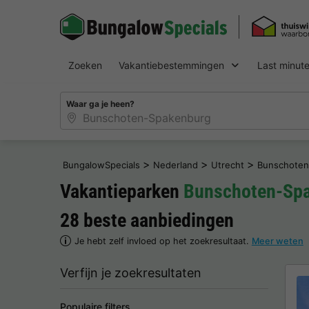
Zoeken
Vakantiebestemmingen
Last minut
Waar ga je heen?
>
>
>
BungalowSpecials
Nederland
Utrecht
Bunschoten
Vakantieparken
Bunschoten-Sp
28 beste aanbiedingen
Je hebt zelf invloed op het zoekresultaat.
Meer weten
Verfijn je zoekresultaten
Populaire filters