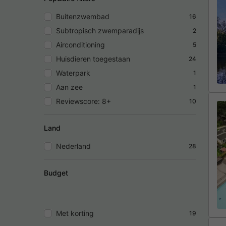
Buitenzwembad
16
Subtropisch zwemparadijs
2
Airconditioning
5
Huisdieren toegestaan
24
Waterpark
1
Aan zee
1
Reviewscore: 8+
10
Land
Nederland
28
Budget
Met korting
19