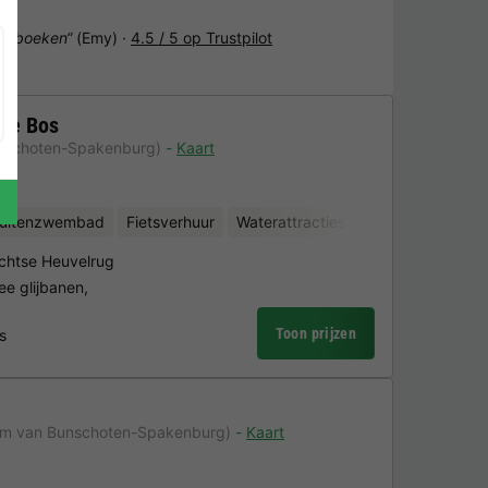
het boeken“
(Emy) ·
4.5 / 5 op Trustpilot
ote Bos
unschoten-Spakenburg)
Kaart
uitenzwembad
Fietsverhuur
Waterattracties
Minigolf
echtse Heuvelrug
e glijbanen,
Toon prijzen
s
km van Bunschoten-Spakenburg)
Kaart