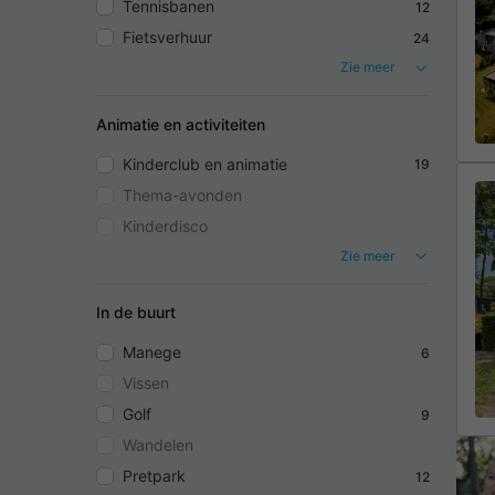
Tennisbanen
12
Fietsverhuur
24
Zie meer
Animatie en activiteiten
Kinderclub en animatie
19
Thema-avonden
Kinderdisco
Zie meer
In de buurt
Manege
6
Vissen
Golf
9
Wandelen
Pretpark
12