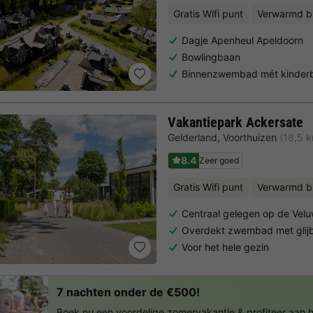
Gratis Wifi punt
Verwarmd 
Dagje Apenheul Apeldoorn
Bowlingbaan
Binnenzwembad mét kinder
Vakantiepark Ackersate
Gelderland
,
Voorthuizen
(18,5 
8.4
Zeer goed
Gratis Wifi punt
Verwarmd 
Centraal gelegen op de Vel
Overdekt zwembad met glij
Voor het hele gezin
7 nachten onder de €500!
Boek nu een voordelige zomervakantie & profiteer aan