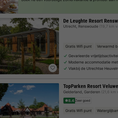
De Leughte Resort Rens
Utrecht
,
Renswoude
(19,7 km 
Gratis Wifi punt
Verwarmd b
Gevarieerde vrijetijdsactivite
Moderne accommodatie met 
Vlakbij de Utrechtse Heuvel
TopParken Resort Veluw
Gelderland
,
Garderen
(21,6 km
8.4
Zeer goed
Gratis Wifi punt
Waterglijba