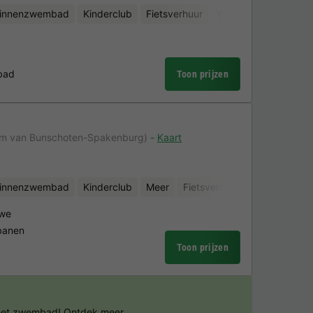
binnenzwembad
Kinderclub
Fietsverhuur
Waterattracties
Bi
bad
Toon prijzen
km van Bunschoten-Spakenburg)
Kaart
binnenzwembad
Kinderclub
Meer
Fietsverhuur
Waterattract
uwe
banen
Toon prijzen
 het zwembad!
Ontdek meer