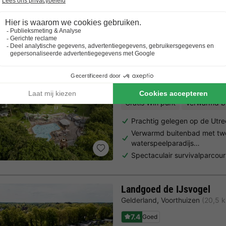
Trustpilot beoordelingen
Al 10.064+ reizigers gingen je voor! —
„Al vakantie bij 
RCN Vakantiepark het Gr
Utrecht
,
Doorn
(21,7 km van B
8.1
Zeer goed
Gratis Wifi punt
Verwarmd b
Prachtig gelegen op de Utr
Verwarmd buitenbad met twe
waterspeelparadijs…
Spectaculair survivalparcour
Landgoed de IJsvogel
Gelderland
,
Voorthuizen
(20,5 
7.4
Goed