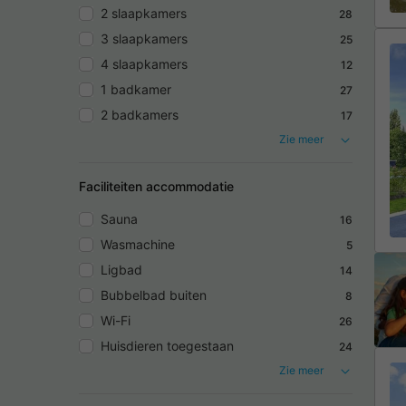
2 slaapkamers
28
3 slaapkamers
25
4 slaapkamers
12
1 badkamer
27
2 badkamers
17
Zie meer
Faciliteiten accommodatie
Sauna
16
Wasmachine
5
Ligbad
14
Bubbelbad buiten
8
Wi-Fi
26
Huisdieren toegestaan
24
Zie meer