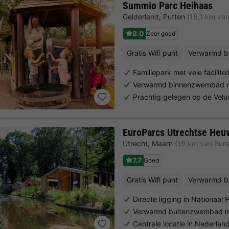
Summio Parc Heihaas
Gelderland
,
Putten
(16,1 km va
8.0
Zeer goed
Gratis Wifi punt
Verwarmd 
Familiepark met vele facilitei
Verwarmd binnenzwembad m
Prachtig gelegen op de Vel
EuroParcs Utrechtse Heu
Utrecht
,
Maarn
(19 km van Bun
7.7
Goed
Gratis Wifi punt
Verwarmd 
Directe ligging in Nationaal
Verwarmd buitenzwembad m
Centrale locatie in Nederla