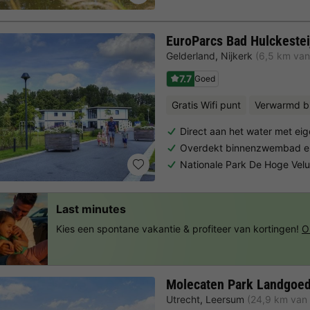
EuroParcs Bad Hulckestei
Gelderland
,
Nijkerk
(6,5 km va
7.7
Goed
Gratis Wifi punt
Verwarmd 
Direct aan het water met ei
Overdekt binnenzwembad en
Nationale Park De Hoge Vel
Last minutes
Kies een spontane vakantie & profiteer van kortingen!
O
Molecaten Park Landgoed
Utrecht
,
Leersum
(24,9 km van