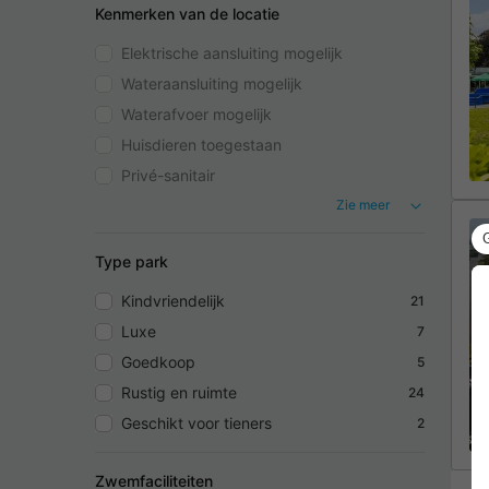
Kenmerken van de locatie
Elektrische aansluiting mogelijk
Wateraansluiting mogelijk
Waterafvoer mogelijk
Huisdieren toegestaan
Privé-sanitair
Zie meer
Type park
Kindvriendelijk
21
Luxe
7
Goedkoop
5
Rustig en ruimte
24
Geschikt voor tieners
2
Zwemfaciliteiten