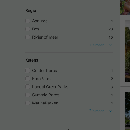
Regio
Aan zee
1
Bos
20
Rivier of meer
10
Zie meer
Ketens
Center Parcs
1
EuroParcs
2
Landal GreenParks
3
Summio Parcs
1
MarinaParken
1
Zie meer