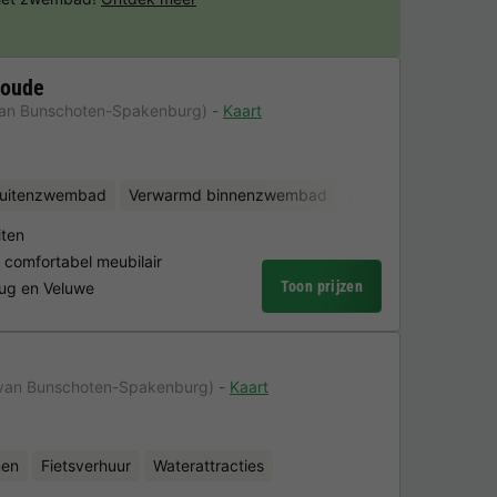
woude
van Bunschoten-Spakenburg)
Kaart
uitenzwembad
Verwarmd binnenzwembad
Fietsverhuur
iten
comfortabel meubilair
Toon prijzen
rug en Veluwe
e
 van Bunschoten-Spakenburg)
Kaart
nen
Fietsverhuur
Waterattracties