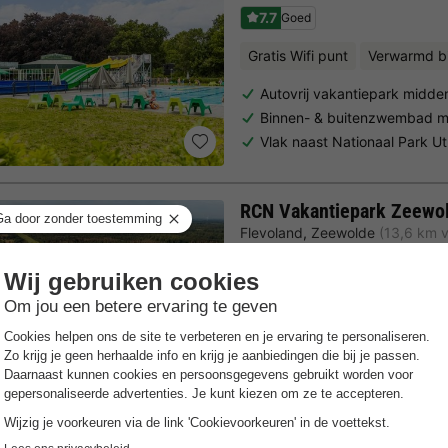
7.7
Goed
Gratis Wifi punt
Verwarmd 
Autovrij vakantiepark midden
Binnen- & buitenzwembad m
Vlak naast Nationaal Park U
RCN Vakantiepark Zeewo
Flevoland
,
Zeewolde
(13,6 km 
8.3
Zeer goed
Gratis Wifi punt
Verwarmd 
Watersportparadijs aan het 
Directe ligging aan het mee
Verwarmd binnenzwembad & 