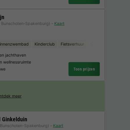
jn
n Bunschoten-Spakenburg)
Kaart
binnenzwembad
Kinderclub
Fietsverhuur
Sauna
gen jachthaven
 wellnessruimte
uwe
Toon prijzen
ntdek meer
 Ginkelduin
 Bunschoten-Spakenburg)
Kaart