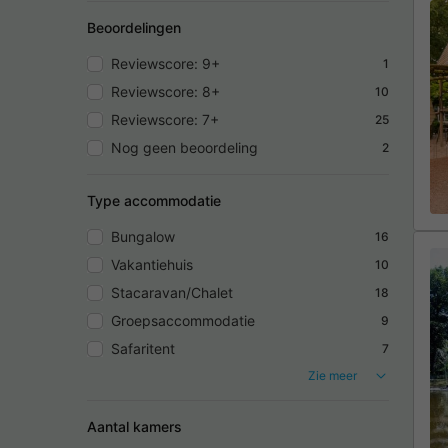
Beoordelingen
Reviewscore: 9+
1
Reviewscore: 8+
10
Reviewscore: 7+
25
Nog geen beoordeling
2
Type accommodatie
Bungalow
16
Vakantiehuis
10
Stacaravan/Chalet
18
Groepsaccommodatie
9
Safaritent
7
Zie meer
Aantal kamers