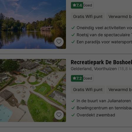
7.4
Goed
Gratis Wifi punt
Verwarmd b
Oneindig veel activiteiten vo
Roetsj van de spectaculaire 
Een paradijs voor watersport
Recreatiepark De Boshoe
Gelderland
,
Voorthuizen
(18,8 
7.2
Goed
Gratis Wifi punt
Verwarmd b
In de buurt van Julianatoren
Bowlingcentrum en tennisba
Overdekt zwembad