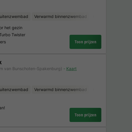
uitenzwembad
Verwarmd binnenzwembad
Kinderclub
Fietsv
or het gezin
Turbo Twister
ers
Toon prijzen
k
km van Bunschoten-Spakenburg)
Kaart
uitenzwembad
Verwarmd binnenzwembad
Kinderclub
Fietsv
an!
Toon prijzen