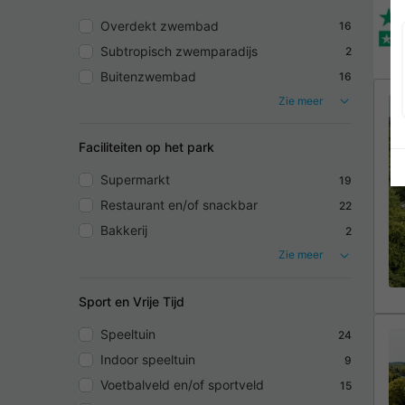
Overdekt zwembad
16
Subtropisch zwemparadijs
2
Buitenzwembad
16
Zie meer
Faciliteiten op het park
Supermarkt
19
Restaurant en/of snackbar
22
Bakkerij
2
Zie meer
Sport en Vrije Tijd
Speeltuin
24
Indoor speeltuin
9
Voetbalveld en/of sportveld
15