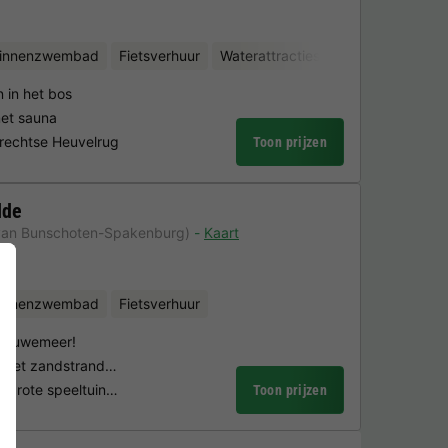
binnenzwembad
Fietsverhuur
Waterattracties
Minigolf
 in het bos
et sauna
trechtse Heuvelrug
Toon prijzen
lde
van Bunschoten-Spakenburg)
Kaart
binnenzwembad
Fietsverhuur
Veluwemeer!
r met zandstrand…
grote speeltuin…
Toon prijzen