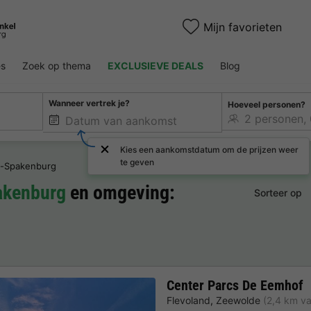
Mijn favorieten
es
Zoek op thema
EXCLUSIEVE DEALS
Blog
Wanneer vertrek je?
Hoeveel personen?
Kies een aankomstdatum om de prijzen weer
te geven
-Spakenburg
akenburg
en omgeving:
Sorteer op
Center Parcs De Eemhof
Flevoland
,
Zeewolde
(2,4 km v