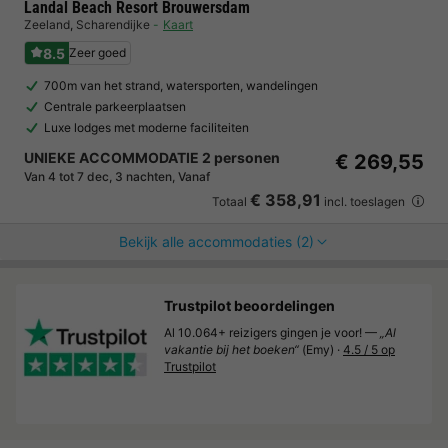
Landal Beach Resort Brouwersdam
Zeeland
,
Scharendijke
Kaart
8.5
Zeer goed
700m van het strand, watersporten, wandelingen
Centrale parkeerplaatsen
Luxe lodges met moderne faciliteiten
UNIEKE ACCOMMODATIE 2 personen
€ 269,55
Van 4 tot 7 dec, 3 nachten, Vanaf
€ 358,91
Totaal
incl. toeslagen
Bekijk alle accommodaties (2)
Trustpilot beoordelingen
Al 10.064+ reizigers gingen je voor! —
„Al
vakantie bij het boeken“
(Emy) ·
4.5 / 5 op
Trustpilot