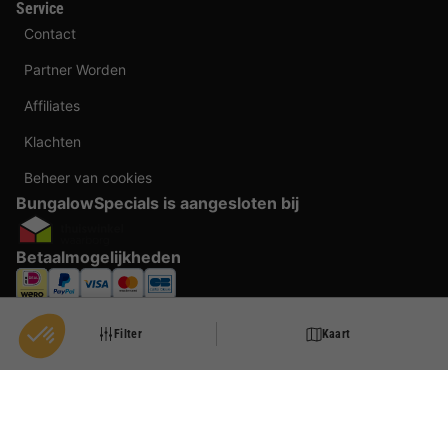
Service
Contact
Partner Worden
Affiliates
Klachten
Beheer van cookies
BungalowSpecials is aangesloten bij
Betaalmogelijkheden
Filter
Kaart
Door te boeken bij BungalowSpecials profiteer je van meer dan 20 jaar ervaring en
een ruim aanbod aan vakantieverblijven. Alle prijzen zijn actuele vanaf prijzen en