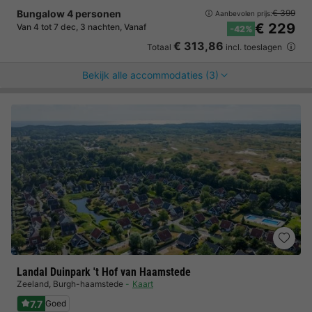
Bungalow 4 personen
€ 399
Aanbevolen prijs:
€ 229
Van 4 tot 7 dec, 3 nachten, Vanaf
-42%
€ 313,86
Totaal
incl. toeslagen
Bekijk alle accommodaties (3)
Landal Duinpark 't Hof van Haamstede
Zeeland
,
Burgh-haamstede
Kaart
7.7
Goed