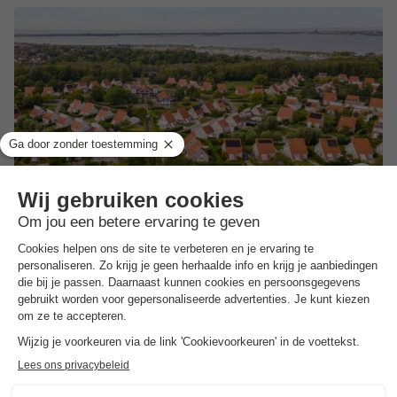
Summio Zeeland Village
Zeeland
,
Scharendijke
Kaart
2.5
Matig
Aan het Grevelingenmeer
Nabij het strand
Ruime vakantiehuizen
Bungalow 8 personen
€ 320
Van 4 tot 7 dec, 3 nachten, Vanaf
€ 402,86
Totaal
incl. toeslagen