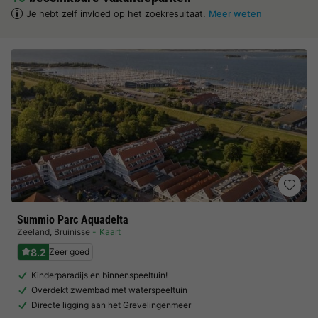
Je hebt zelf invloed op het zoekresultaat.
Meer weten
Summio Parc Aquadelta
Zeeland
,
Bruinisse
Kaart
8.2
Zeer goed
Kinderparadijs en binnenspeeltuin!
Overdekt zwembad met waterspeeltuin
Directe ligging aan het Grevelingenmeer