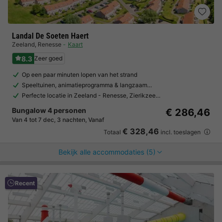
Landal De Soeten Haert
Zeeland
,
Renesse
Kaart
8.3
Zeer goed
Op een paar minuten lopen van het strand
Speeltuinen, animatieprogramma & langzaam…
Perfecte locatie in Zeeland - Renesse, Zierikzee…
Bungalow 4 personen
€ 286,46
Van 4 tot 7 dec, 3 nachten, Vanaf
€ 328,46
Totaal
incl. toeslagen
Bekijk alle accommodaties (5)
Recent