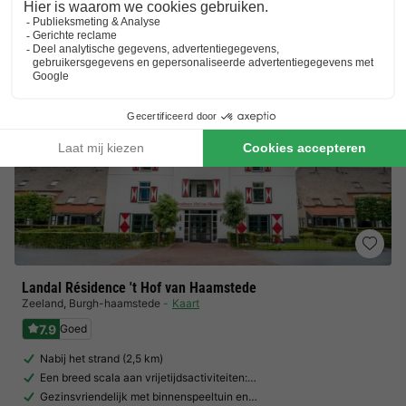
Bekijk alle accommodaties (4)
Landal Résidence 't Hof van Haamstede
Zeeland
,
Burgh-haamstede
Kaart
7.9
Goed
Nabij het strand (2,5 km)
Een breed scala aan vrijetijdsactiviteiten:…
Gezinsvriendelijk met binnenspeeltuin en…