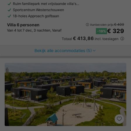
Ruim familiepark met vrijstaande villa's…
Sportcentrum Westerschouwen
18-holes Approach golfbaan
Villa 6 personen
€ 409
Aanbevolen prijs:
€ 329
Van 4 tot 7 dec, 3 nachten, Vanaf
-19%
€ 413,86
Totaal
incl. toeslagen
Bekijk alle accommodaties (5)