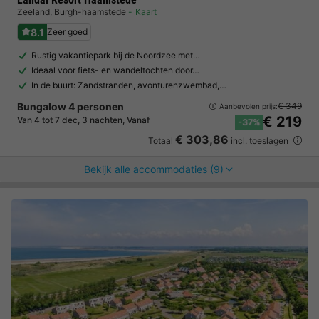
Zeeland
,
Burgh-haamstede
Kaart
8.1
Zeer goed
Rustig vakantiepark bij de Noordzee met…
Ideaal voor fiets- en wandeltochten door…
In de buurt: Zandstranden, avonturenzwembad,…
Bungalow 4 personen
€ 349
Aanbevolen prijs:
€ 219
Van 4 tot 7 dec, 3 nachten, Vanaf
-37%
€ 303,86
Totaal
incl. toeslagen
Bekijk alle accommodaties (9)