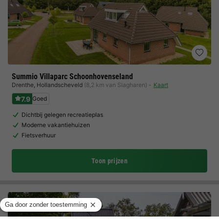
Summio Villaparc Schoonhovenseland
Drenthe
,
Hollandscheveld
(8,2 km van Slagharen)
Kaart
7.9
Goed
Dichtbij gelegen recreatieplas
Moderne vakantiehuizen
Fietsverhuur
Toon prijzen