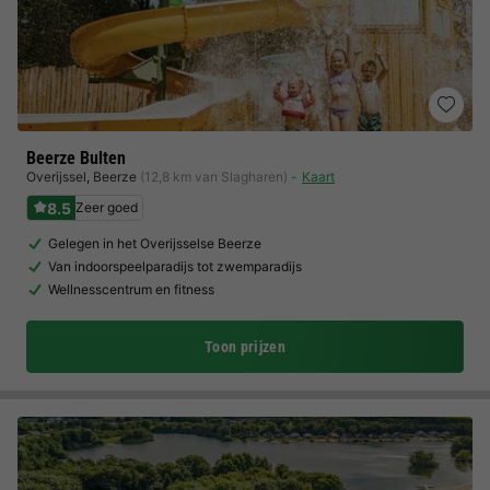
Beerze Bulten
Overijssel
,
Beerze
(12,8 km van Slagharen)
Kaart
8.5
Zeer goed
Gelegen in het Overijsselse Beerze
Van indoorspeelparadijs tot zwemparadijs
Wellnesscentrum en fitness
Toon prijzen