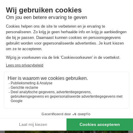
Camping de Vossenburcht
Overijssel
,
Ijhorst
(17,5 km van Slagharen)
Kaart
7.9
Goed
Bosrijke omgeving
Verwarmd buitenzwembad
Dierenpark Emmen
Toon prijzen