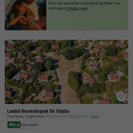
Kies een spontane vakantie & profiteer van
kortingen!
Ontdek meer
Landal Recreatiepark De Tolplas
Overijssel
,
Hoge Hexel
(23,8 km van Slagharen)
Kaart
8.4
Zeer goed