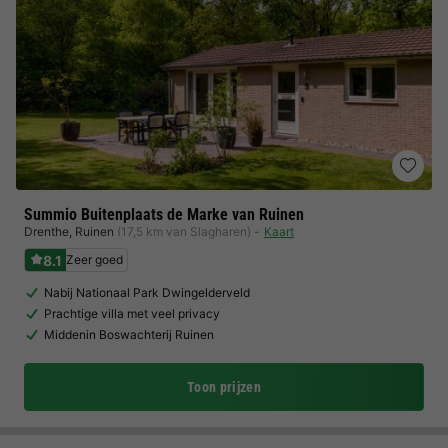
Summio Buitenplaats de Marke van Ruinen
Drenthe
,
Ruinen
(17,5 km van Slagharen)
Kaart
8.1
Zeer goed
Nabij Nationaal Park Dwingelderveld
Prachtige villa met veel privacy
Middenin Boswachterij Ruinen
Toon prijzen