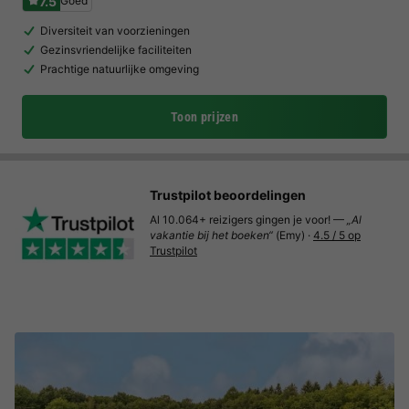
7.5
Goed
Diversiteit van voorzieningen
Gezinsvriendelijke faciliteiten
Prachtige natuurlijke omgeving
Toon prijzen
Trustpilot beoordelingen
Al 10.064+ reizigers gingen je voor! —
„Al
vakantie bij het boeken“
(Emy) ·
4.5 / 5 op
Trustpilot