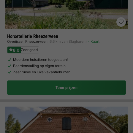
Horsetellerie Rheezerveen
Overijssel
,
Rheezerveen
(6,6 km van Slagharen)
Kaart
8.0
Zeer goed
Meerdere huisdieren toegestaan!
Paardenstalling op eigen terrein
Zeer ruime en luxe vakantiehuizen
Toon prijzen