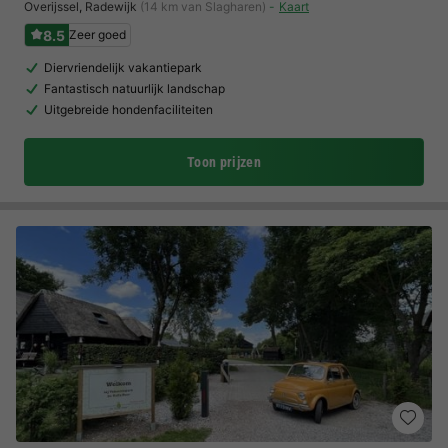
Overijssel
,
Radewijk
(14 km van Slagharen)
Kaart
8.5
Zeer goed
Diervriendelijk vakantiepark
Fantastisch natuurlijk landschap
Uitgebreide hondenfaciliteiten
Toon prijzen