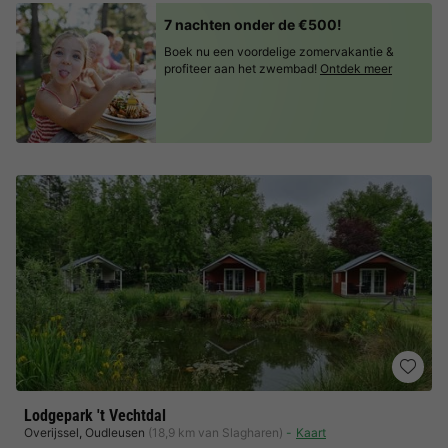
7 nachten onder de €500!
Boek nu een voordelige zomervakantie &
profiteer aan het zwembad!
Ontdek meer
Lodgepark 't Vechtdal
Overijssel
,
Oudleusen
(18,9 km van Slagharen)
Kaart