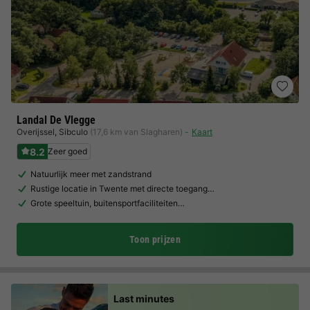
Landal De Vlegge
Overijssel
,
Sibculo
(17,6 km van Slagharen)
Kaart
8.2
Zeer goed
Natuurlijk meer met zandstrand
Rustige locatie in Twente met directe toegang…
Grote speeltuin, buitensportfaciliteiten…
Toon prijzen
Last minutes