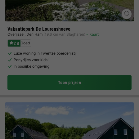
Vakantiepark De Lourenshoeve
Overijssel
,
Den Ham
(19,6 km van Slagharen)
Kaart
7.9
Goed
Luxe woning in Twentse boerderijstijl
Ponyrijles voor kids!
In bosrijke omgeving
Toon prijzen