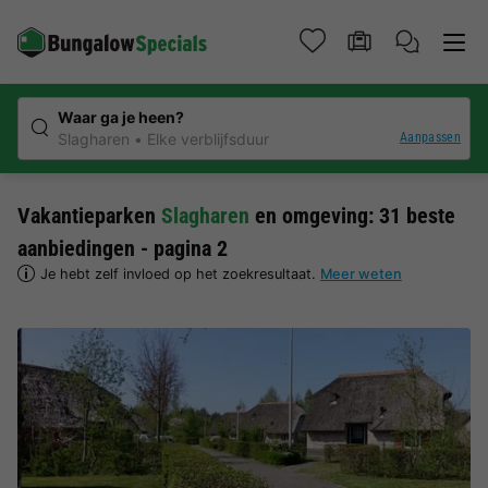
Waar ga je heen?
Aanpassen
Slagharen
Elke verblijfsduur
Vakantieparken
Slagharen
en omgeving: 31 beste
aanbiedingen - pagina 2
Je hebt zelf invloed op het zoekresultaat.
Meer weten