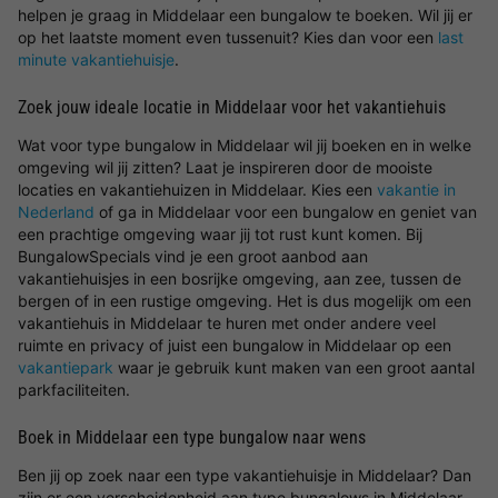
helpen je graag in Middelaar een bungalow te boeken. Wil jij er
op het laatste moment even tussenuit? Kies dan voor een
last
minute vakantiehuisje
.
Zoek jouw ideale locatie in Middelaar voor het vakantiehuis
Wat voor type bungalow in Middelaar wil jij boeken en in welke
omgeving wil jij zitten? Laat je inspireren door de mooiste
locaties en vakantiehuizen in Middelaar. Kies een
vakantie in
Nederland
of ga in Middelaar voor een bungalow en geniet van
een prachtige omgeving waar jij tot rust kunt komen. Bij
BungalowSpecials vind je een groot aanbod aan
vakantiehuisjes in een bosrijke omgeving, aan zee, tussen de
bergen of in een rustige omgeving. Het is dus mogelijk om een
vakantiehuis in Middelaar te huren met onder andere veel
ruimte en privacy of juist een bungalow in Middelaar op een
vakantiepark
waar je gebruik kunt maken van een groot aantal
parkfaciliteiten.
Boek in Middelaar een type bungalow naar wens
Ben jij op zoek naar een type vakantiehuisje in Middelaar? Dan
zijn er een verscheidenheid aan type bungalows in Middelaar