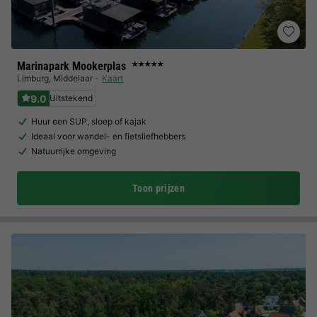
Marinapark Mookerplas
★★★★★
Limburg
,
Middelaar
Kaart
9.0
Uitstekend
Huur een SUP, sloep of kajak
Ideaal voor wandel- en fietsliefhebbers
Natuurrijke omgeving
Toon prijzen