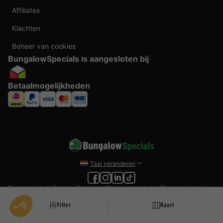
Affiliates
Klachten
Beheer van cookies
BungalowSpecials is aangesloten bij
Betaalmogelijkheden
Taal veranderen
Door te boeken bij BungalowSpecials profiteer je van meer dan 20 jaar ervaring en
een ruim aanbod aan vakantieverblijven. Alle prijzen zijn actuele vanaf prijzen en
worden per accommodatie o.b.v. plaats- en beschikbaarheid weergegeven. Deze
Filter
Kaart
prijzen zijn inclusief btw en exclusief reserveringskosten, verplichte toeslagen per
persoon (per nacht) en eventuele toeristenbelasting. Door middel van cookies willen
wij je zo goed mogelijk van dienst zijn.