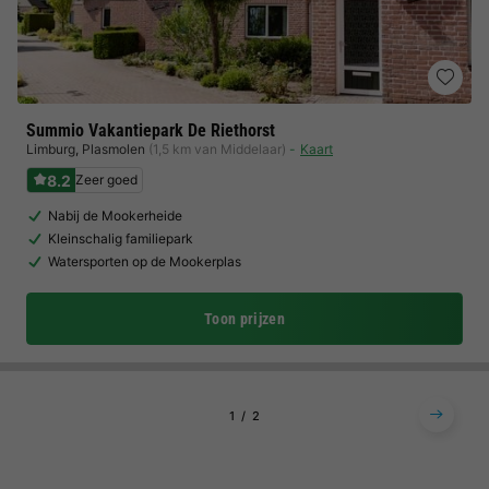
Summio Vakantiepark De Riethorst
Limburg
,
Plasmolen
(1,5 km van Middelaar)
Kaart
8.2
Zeer goed
Nabij de Mookerheide
Kleinschalig familiepark
Watersporten op de Mookerplas
Toon prijzen
1
2