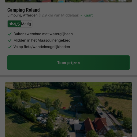
Camping Roland
Limburg
,
Afferden
(12,9 km van Middelaar)
Kaart
4.5
Matig
Buitenzwembad met waterglijbaan
Midden in het Maasduinengebied
Volop fiets/wandelmogelijkheden
Toon prijzen