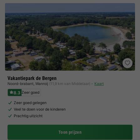
Vakantiepark de Bergen
Noord-brabant
,
Wanroij
(11,9 km van Middelaar)
Kaart
8.3
Zeer goed
Zeer goed gelegen
Veel te doen voor de kinderen
Prachtig uitzicht
Toon prijzen