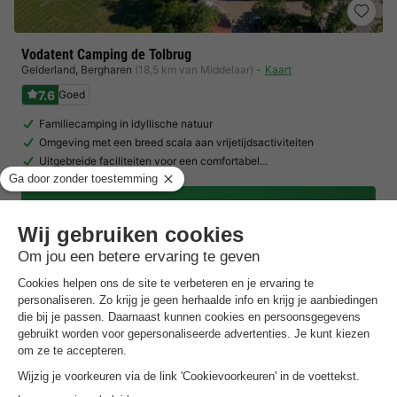
Vodatent Camping de Tolbrug
Gelderland
,
Bergharen
(18,5 km van Middelaar)
Kaart
7.6
Goed
Familiecamping in idyllische natuur
Omgeving met een breed scala aan vrijetijdsactiviteiten
Uitgebreide faciliteiten voor een comfortabel…
Toon prijzen