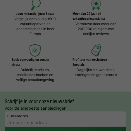
Jouw vakantie, jouw keuze
Meer dan 20 jaar dé
Vergelijk eenvoudig 1500
vakantieparkspecialist
vakantieparken en
Vertrouwd door meer dan
accommodaties in heel
200.000 reizigers met
Europa
eerlijke reviews
Boek eenvoudig en zonder
Profiteer van exclusieve
stress
Specials
Duidelijke prijzen,
Dagelijks nieuwe deals,
moeiteloos boeken en
kortingen en gratis extra's
veilige betaalomgeving
Schrijf je in voor onze nieuwsbrief
voor de allerbeste aanbiedingen!
E-mailadres