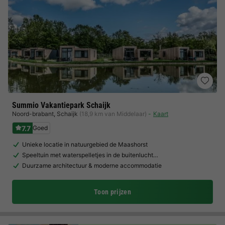
Summio Vakantiepark Schaijk
Noord-brabant
,
Schaijk
(18,9 km van Middelaar)
Kaart
7.7
Goed
Unieke locatie in natuurgebied de Maashorst
Speeltuin met waterspelletjes in de buitenlucht…
Duurzame architectuur & moderne accommodatie
Toon prijzen