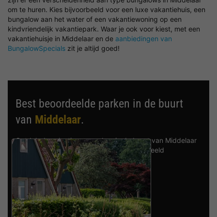
om te huren. Kies bijvoorbeeld voor een luxe vakantiehuis, een
bungalow aan het water of een vakantiewoning op een
kindvriendelijk vakantiepark. Waar je ook voor kiest, met een
vakantiehuisje in Middelaar en de
aanbiedingen van
BungalowSpecials
zit je altijd goed!
Best beoordeelde parken in de buurt
van
Middelaar
.
Ontdek de selectie van parken in de buurt van Middelaar
die door onze gasten als beste zijn beoordeeld