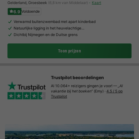
Gelderland
,
Groesbeek
(6,8 km van Middelaar)
Kaart
6.9
Voldoende
Verwarmd buitenzwembad met apart kinderbad
Natuurlijke ligging in het heuvelachtige…
Dichtbij Nijmegen en de Duitse grens
Toon prijzen
Trustpilot beoordelingen
Al 10.064+ reizigers gingen je voor! —
„Al
vakantie bij het boeken“
(Emy) ·
4.5 / 5 op
Trustpilot