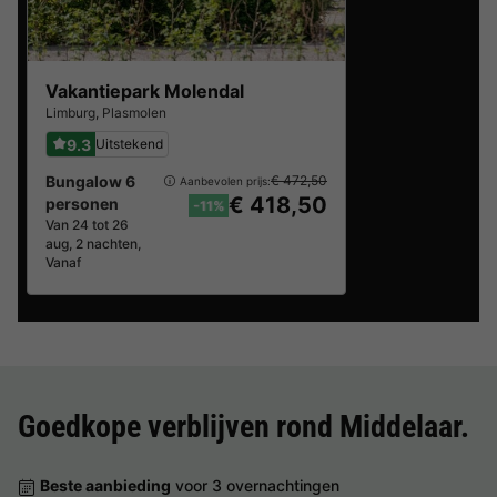
Vakantiepark Molendal
Limburg
,
Plasmolen
9.3
Uitstekend
Bungalow 6
€ 472,50
Aanbevolen prijs:
€ 418,50
personen
-11%
Van 24 tot 26
aug, 2 nachten,
Vanaf
Goedkope verblijven rond
Middelaar
.
Beste aanbieding
voor 3 overnachtingen