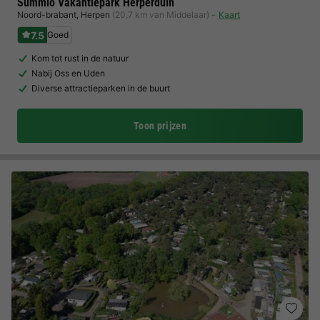
Summio Vakantiepark Herperduin
Noord-brabant
,
Herpen
(20,7 km van Middelaar)
Kaart
7.5
Goed
Kom tot rust in de natuur
Nabij Oss en Uden
Diverse attractieparken in de buurt
Toon prijzen