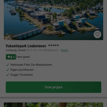
Vakantiepark Leukermeer
★★★★★
Limburg
,
Goed
(20,1 km van Middelaar)
Kaart
8.1
Zeer goed
Nationaal Park De Maasduinen
Eigen jachthaven
Dagje Toverland
Toon prijzen