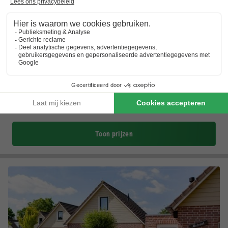
Landal Marina Resort Well
Limburg
,
Goed
(19,6 km van Middelaar)
Kaart
8.5
Zeer goed
Direct aan het Leukermeer
Binnen- en buitenzwembad
Gezinsvriendelijk met Bollo Club en talloze…
Toon prijzen