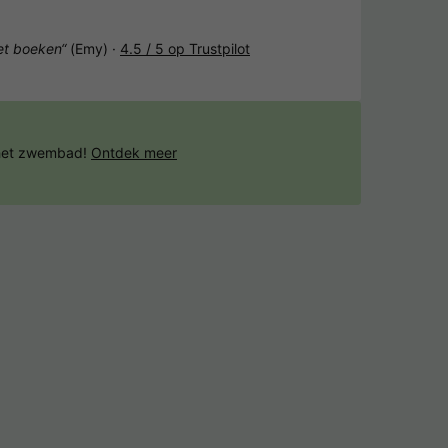
het boeken“
(Emy) ·
4.5 / 5 op Trustpilot
 het zwembad!
Ontdek meer