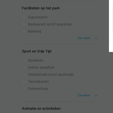
Faciliteiten op het park
Supermarkt
Restaurant en/of snackbar
Bakkerij
Zie meer
Sport en Vrije Tijd
Speeltuin
Indoor speeltuin
Voetbalveld en/of sportveld
Tennisbanen
Fietsverhuur
Zie meer
Animatie en activiteiten