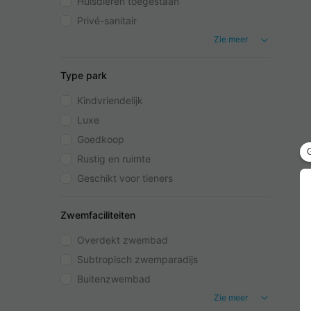
Huisdieren toegestaan
Privé-sanitair
Zie meer
Type park
Kindvriendelijk
Luxe
Goedkoop
Rustig en ruimte
Geschikt voor tieners
Zwemfaciliteiten
Overdekt zwembad
Subtropisch zwemparadijs
Buitenzwembad
Zie meer