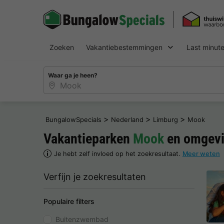
Zoeken
Vakantiebestemmingen
Last minut
Waar ga je heen?
>
>
>
BungalowSpecials
Nederland
Limburg
Mook
Vakantieparken
Mook
en omgev
Je hebt zelf invloed op het zoekresultaat.
Meer weten
Verfijn je zoekresultaten
Populaire filters
Buitenzwembad