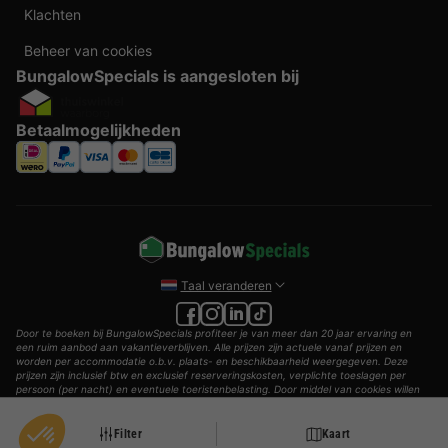
Klachten
Beheer van cookies
BungalowSpecials is aangesloten bij
Betaalmogelijkheden
Taal veranderen
Door te boeken bij BungalowSpecials profiteer je van meer dan 20 jaar ervaring en
een ruim aanbod aan vakantieverblijven. Alle prijzen zijn actuele vanaf prijzen en
worden per accommodatie o.b.v. plaats- en beschikbaarheid weergegeven. Deze
prijzen zijn inclusief btw en exclusief reserveringskosten, verplichte toeslagen per
persoon (per nacht) en eventuele toeristenbelasting. Door middel van cookies willen
wij je zo goed mogelijk van dienst zijn.
© 2002 - 2025 AddGuests B.V. Alle rechten voorbehouden.
Filter
Kaart