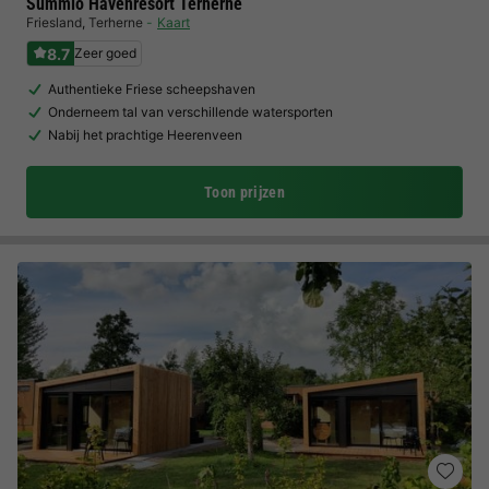
Summio Havenresort Terherne
Friesland
,
Terherne
Kaart
8.7
Zeer goed
Authentieke Friese scheepshaven
Onderneem tal van verschillende watersporten
Nabij het prachtige Heerenveen
Toon prijzen