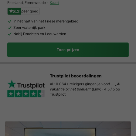
Friesland
,
Eernewoude
Kaart
8.2
Zeer goed
In het hart van het Friese merengebied
Zeer waterrijk park
Nabij Drachten en Leeuwarden
Toon prijzen
Trustpilot beoordelingen
Al 10.064+ reizigers gingen je voor! —
„Al
vakantie bij het boeken“
(Emy) ·
4.5 / 5 op
Trustpilot