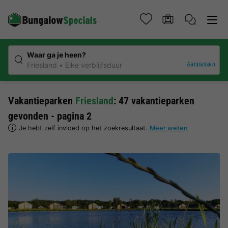
Waar ga je heen?
Aanpassen
Friesland
Elke verblijfsduur
Vakantieparken
Friesland
: 47 vakantieparken
gevonden - pagina 2
Je hebt zelf invloed op het zoekresultaat.
Meer weten