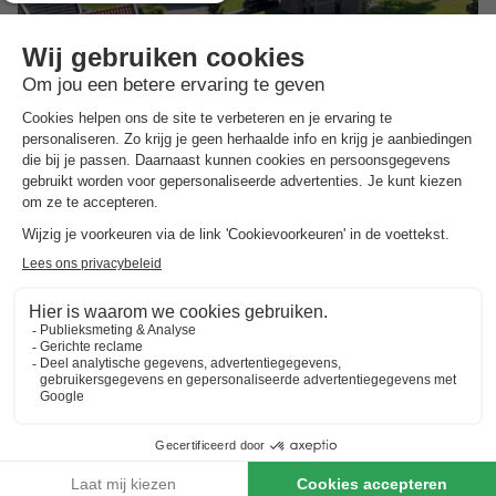
Waterdorp Burdaard
Friesland
,
Burdaard
Kaart
7.9
Goed
Direct aan het water
Moderne vakantiehuisjes
Dagje Waddeneilanden Ameland en Schiermonnikoog
Toon prijzen