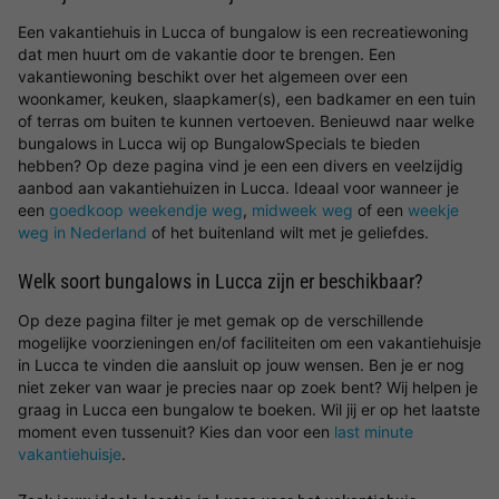
Een vakantiehuis in Lucca of bungalow is een recreatiewoning
dat men huurt om de vakantie door te brengen. Een
vakantiewoning beschikt over het algemeen over een
woonkamer, keuken, slaapkamer(s), een badkamer en een tuin
of terras om buiten te kunnen vertoeven. Benieuwd naar welke
bungalows in Lucca wij op BungalowSpecials te bieden
hebben? Op deze pagina vind je een een divers en veelzijdig
aanbod aan vakantiehuizen in Lucca. Ideaal voor wanneer je
een
goedkoop weekendje weg
,
midweek weg
of een
weekje
weg in Nederland
of het buitenland wilt met je geliefdes.
Welk soort bungalows in Lucca zijn er beschikbaar?
Op deze pagina filter je met gemak op de verschillende
mogelijke voorzieningen en/of faciliteiten om een vakantiehuisje
in Lucca te vinden die aansluit op jouw wensen. Ben je er nog
niet zeker van waar je precies naar op zoek bent? Wij helpen je
graag in Lucca een bungalow te boeken. Wil jij er op het laatste
moment even tussenuit? Kies dan voor een
last minute
vakantiehuisje
.