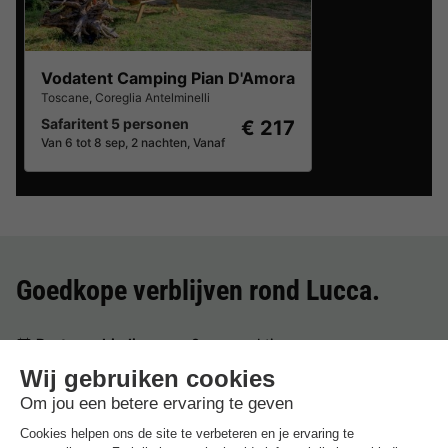
Vodatent Camping Pian D'Amora
Toscane
,
Coreglia Antelminelli
Safaritent 5 personen
€ 217
Van 6 tot 8 sep, 2 nachten, Vanaf
Goedkope verblijven rond
Lucca
.
Beste aanbieding
voor 3 overnachtingen
Vodatent Camping Pian D'Amora
Italië
-
Toscane
-
Coreglia antelminelli