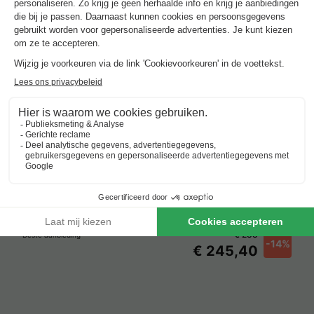
€ 288
Beste aanbieding
-14%
€ 245,40
Verblijven met zwembad rond
Lucca
.
Beste aanbieding
voor 3 overnachtingen
Vodatent Camping Pian D'Amora
Italië
-
Toscane
-
Coreglia antelminelli
€ 288
Beste aanbieding
-14%
€ 245,40