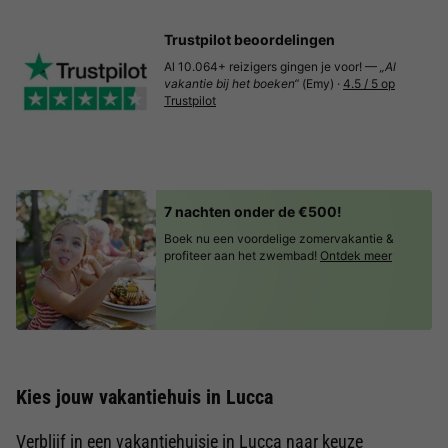
Trustpilot beoordelingen
Al 10.064+ reizigers gingen je voor! —
„Al
vakantie bij het boeken“
(Emy) ·
4.5 / 5 op
Trustpilot
7 nachten onder de €500!
Boek nu een voordelige zomervakantie &
profiteer aan het zwembad!
Ontdek meer
Kies jouw vakantiehuis in Lucca
Verblijf in een vakantiehuisje in Lucca naar keuze