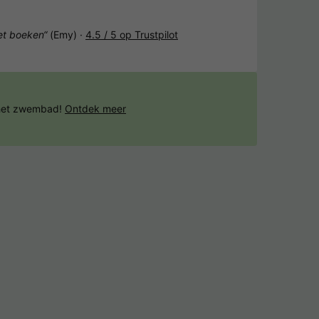
het boeken“
(Emy) ·
4.5 / 5 op Trustpilot
 het zwembad!
Ontdek meer