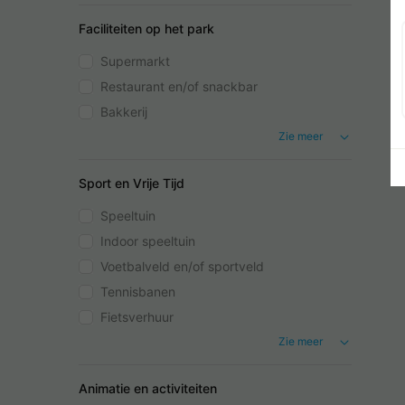
Faciliteiten op het park
Supermarkt
Restaurant en/of snackbar
Bakkerij
Zie meer
Sport en Vrije Tijd
Speeltuin
Indoor speeltuin
Voetbalveld en/of sportveld
Tennisbanen
Fietsverhuur
Zie meer
Animatie en activiteiten