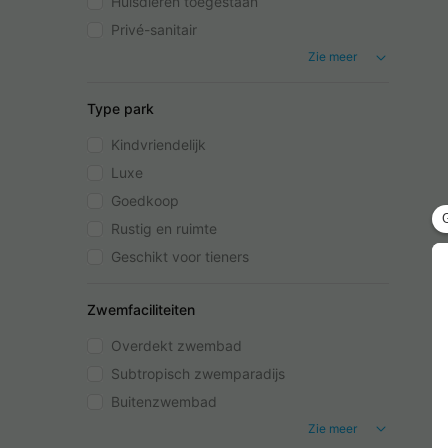
Huisdieren toegestaan
Privé-sanitair
Zie meer
Type park
Kindvriendelijk
Luxe
Goedkoop
Rustig en ruimte
Geschikt voor tieners
Zwemfaciliteiten
Overdekt zwembad
Subtropisch zwemparadijs
Buitenzwembad
Zie meer