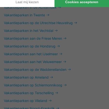
Vakantieparken in de Achterhoek
Vakantieparken in Twente
Vakantieparken op de Utrechtse Heuvelrug
Vakantieparken in het Vechtdal
Vakantieparken aan de Friese Meren
Vakantieparken op de Hondsrug
Vakantieparken aan het IJselmeer
Vakantieparken aan het Veluwemeer
Vakantieparken op de Waddeneilanden
Vakantieparken op Ameland
Vakantieparken op Schiermonnikoog
Vakantieparken op Terschelling
Vakantieparken op Vlieland
Vakantieparken Noord-Frankrijk