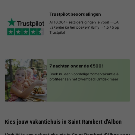
Trustpilot beoordelingen
Al 10.064+ reizigers gingen je voor! —
„Al
vakantie bij het boeken“
(Emy) ·
4.5 / 5 op
Trustpilot
7 nachten onder de €500!
Boek nu een voordelige zomervakantie &
profiteer aan het zwembad!
Ontdek meer
Kies jouw vakantiehuis in Saint Rambert d'Albon