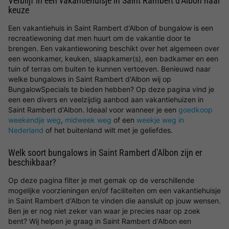
Verblijf in een vakantiehuisje in Saint Rambert d'Albon naar
keuze
Een vakantiehuis in Saint Rambert d'Albon of bungalow is een
recreatiewoning dat men huurt om de vakantie door te
brengen. Een vakantiewoning beschikt over het algemeen over
een woonkamer, keuken, slaapkamer(s), een badkamer en een
tuin of terras om buiten te kunnen vertoeven. Benieuwd naar
welke bungalows in Saint Rambert d'Albon wij op
BungalowSpecials te bieden hebben? Op deze pagina vind je
een een divers en veelzijdig aanbod aan vakantiehuizen in
Saint Rambert d'Albon. Ideaal voor wanneer je een
goedkoop
weekendje weg
,
midweek weg
of een
weekje weg in
Nederland
of het buitenland wilt met je geliefdes.
Welk soort bungalows in Saint Rambert d'Albon zijn er
beschikbaar?
Op deze pagina filter je met gemak op de verschillende
mogelijke voorzieningen en/of faciliteiten om een vakantiehuisje
in Saint Rambert d'Albon te vinden die aansluit op jouw wensen.
Ben je er nog niet zeker van waar je precies naar op zoek
bent? Wij helpen je graag in Saint Rambert d'Albon een