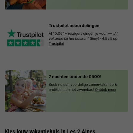
Trustpilot beoordelingen
Al 10.064+ reizigers gingen je voor! —
„Al
vakantie bij het boeken“
(Emy) ·
4.5 / 5 op
Trustpilot
7 nachten onder de €500!
Boek nu een voordelige zomervakantie &
profiteer aan het zwembad!
Ontdek meer
Kies jouw vakantiehuis in Les 2 Alpes