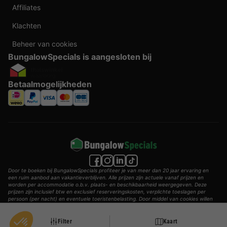
Affiliates
Klachten
Beheer van cookies
BungalowSpecials is aangesloten bij
Betaalmogelijkheden
Door te boeken bij BungalowSpecials profiteer je van meer dan 20 jaar ervaring en
een ruim aanbod aan vakantieverblijven. Alle prijzen zijn actuele vanaf prijzen en
worden per accommodatie o.b.v. plaats- en beschikbaarheid weergegeven. Deze
prijzen zijn inclusief btw en exclusief reserveringskosten, verplichte toeslagen per
persoon (per nacht) en eventuele toeristenbelasting. Door middel van cookies willen
wij je zo goed mogelijk van dienst zijn.
© 2002 - 2025 AddGuests B.V. Alle rechten voorbehouden.
Filter
Kaart