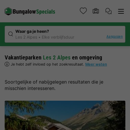
Waar ga je heen?
Aanpassen
Les 2 Alpes
Elke verblijfsduur
Vakantieparken
Les 2 Alpes
en omgeving
Je hebt zelf invloed op het zoekresultaat.
Meer weten
Soortgelijke of nabijgelegen resultaten die je
misschien interesseren.