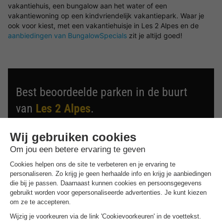
vakantiehuis, een bungalow aan het water of een
vakantiewoning op een kindvriendelijk vakantiepark. Waar je
ook voor kiest, met een vakantiehuisje in Les 2 Alpes en de
aanbiedingen van BungalowSpecials
zit je altijd goed!
Best beoordeelde parken in de buurt
van
Les 2 Alpes
.
Ontdek de selectie van parken in de buurt van Les 2 Alpes
die door onze gasten als beste zijn beoordeeld