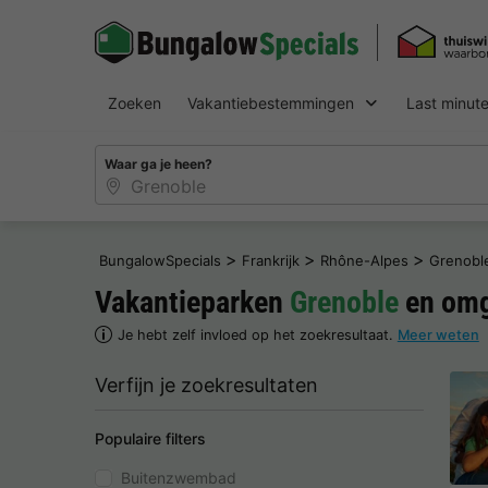
Zoeken
Vakantiebestemmingen
Last minut
Waar ga je heen?
>
>
>
BungalowSpecials
Frankrijk
Rhône-Alpes
Grenobl
Vakantieparken
Grenoble
en omg
Je hebt zelf invloed op het zoekresultaat.
Meer weten
Verfijn je zoekresultaten
Populaire filters
Buitenzwembad