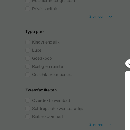
Huisdieren toegestaan
Privé-sanitair
Zie meer
Type park
Kindvriendelijk
Luxe
Goedkoop
Rustig en ruimte
Geschikt voor tieners
Zwemfaciliteiten
Overdekt zwembad
Subtropisch zwemparadijs
Buitenzwembad
Zie meer