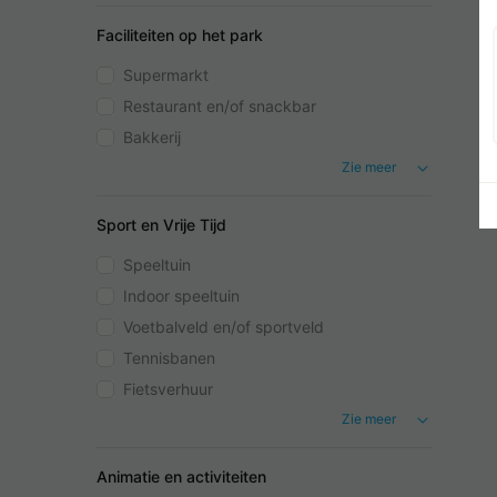
Faciliteiten op het park
Supermarkt
Restaurant en/of snackbar
Bakkerij
Zie meer
Sport en Vrije Tijd
Speeltuin
Indoor speeltuin
Voetbalveld en/of sportveld
Tennisbanen
Fietsverhuur
Zie meer
Animatie en activiteiten