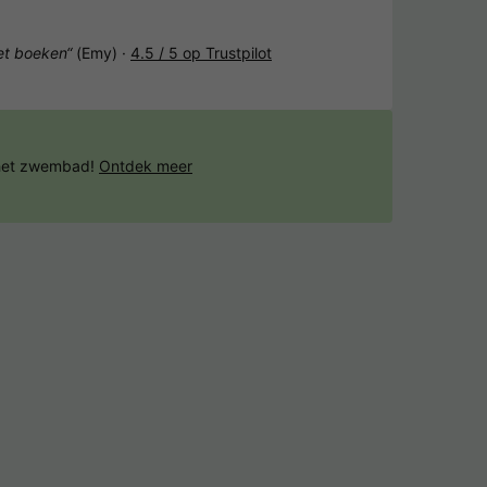
het boeken“
(Emy) ·
4.5 / 5 op Trustpilot
 het zwembad!
Ontdek meer