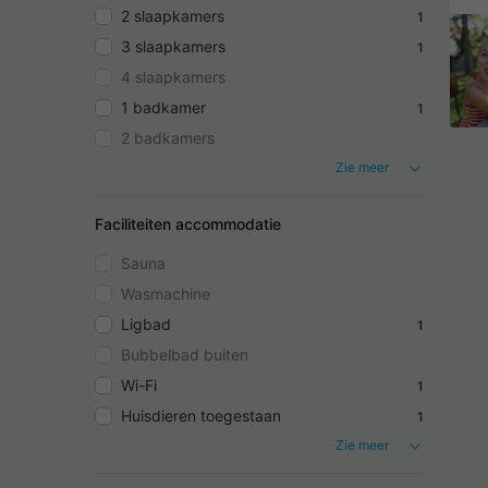
2 slaapkamers
1
3 slaapkamers
1
4 slaapkamers
1 badkamer
1
2 badkamers
Zie meer
Faciliteiten accommodatie
Sauna
Wasmachine
Ligbad
1
Bubbelbad buiten
Wi-Fi
1
Huisdieren toegestaan
1
Zie meer