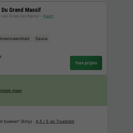
 Du Grand Massif
van Evian les Bains)
Kaart
binnenzwembad
Sauna
s
Toon prijzen
ntdek meer
het boeken“
(Emy) ·
4.5 / 5 op Trustpilot