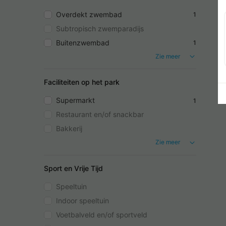
Overdekt zwembad
1
Subtropisch zwemparadijs
Buitenzwembad
1
Zie meer
Faciliteiten op het park
Supermarkt
1
Restaurant en/of snackbar
Bakkerij
Zie meer
Sport en Vrije Tijd
Speeltuin
Indoor speeltuin
Voetbalveld en/of sportveld