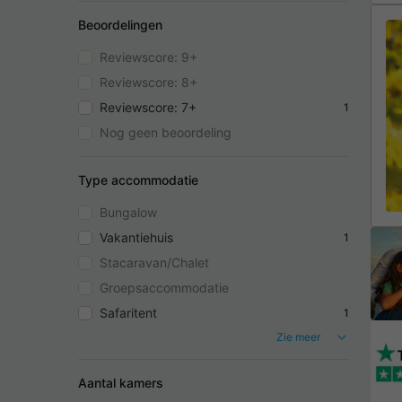
Beoordelingen
Reviewscore: 9+
Reviewscore: 8+
Reviewscore: 7+
1
Nog geen beoordeling
Type accommodatie
Bungalow
Vakantiehuis
1
Stacaravan/Chalet
Groepsaccommodatie
Safaritent
1
Zie meer
Aantal kamers