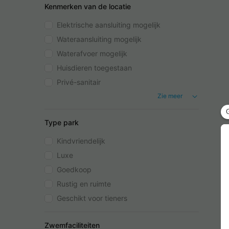
Kenmerken van de locatie
Elektrische aansluiting mogelijk
Wateraansluiting mogelijk
Waterafvoer mogelijk
Huisdieren toegestaan
Privé-sanitair
Zie meer
Type park
Kindvriendelijk
Luxe
Goedkoop
Rustig en ruimte
Geschikt voor tieners
Zwemfaciliteiten