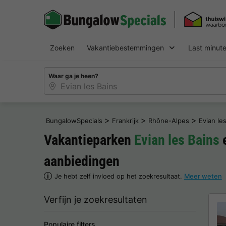
Zoeken
Vakantiebestemmingen
Last minut
Waar ga je heen?
>
>
>
BungalowSpecials
Frankrijk
Rhône-Alpes
Evian le
Vakantieparken
Evian les Bains
e
aanbiedingen
Je hebt zelf invloed op het zoekresultaat.
Meer weten
Verfijn je zoekresultaten
Populaire filters