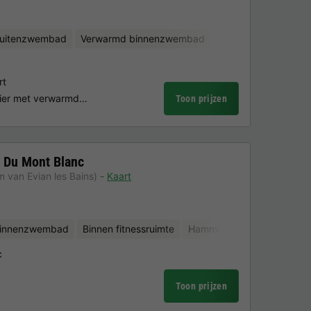
uitenzwembad
Verwarmd binnenzwembad
rt
zier met verwarmd…
Toon prijzen
 Du Mont Blanc
m van Evian les Bains)
Kaart
binnenzwembad
Binnen fitnessruimte
Hammam
Sauna
c
Toon prijzen