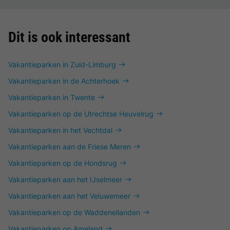
Dit is ook interessant
Vakantieparken in Zuid-Limburg
Vakantieparken in de Achterhoek
Vakantieparken in Twente
Vakantieparken op de Utrechtse Heuvelrug
Vakantieparken in het Vechtdal
Vakantieparken aan de Friese Meren
Vakantieparken op de Hondsrug
Vakantieparken aan het IJselmeer
Vakantieparken aan het Veluwemeer
Vakantieparken op de Waddeneilanden
Vakantieparken op Ameland