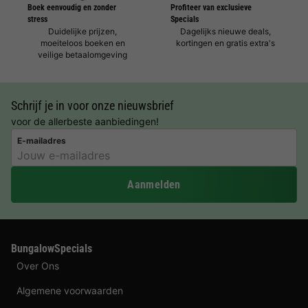
Boek eenvoudig en zonder
Profiteer van exclusieve
stress
Specials
Duidelijke prijzen,
Dagelijks nieuwe deals,
moeiteloos boeken en
kortingen en gratis extra's
veilige betaalomgeving
Schrijf je in voor onze nieuwsbrief
voor de allerbeste aanbiedingen!
E-mailadres
Aanmelden
BungalowSpecials
Over Ons
Algemene voorwaarden