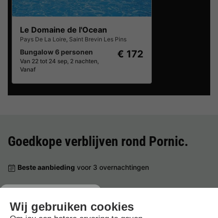
Le Domaine de l'Ocean
Pays De La Loire
,
Saint Brevin Les Pins
Bungalow 6 personen
€ 172
Van 22 tot 24 sep, 2 nachten,
Vanaf
Goedkope verblijven rond
Pornic
.
Beste aanbieding
voor 3 overnachtingen
Le Domaine de l'Ocean
Frankrijk
-
Pays de la loire
-
Saint brevin les pins