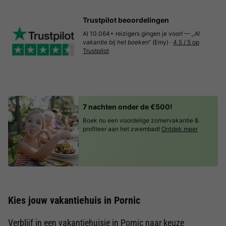
Trustpilot beoordelingen
Al 10.064+ reizigers gingen je voor! —
„Al
vakantie bij het boeken“
(Emy) ·
4.5 / 5 op
Trustpilot
7 nachten onder de €500!
Boek nu een voordelige zomervakantie &
profiteer aan het zwembad!
Ontdek meer
Kies jouw vakantiehuis in Pornic
Verblijf in een vakantiehuisje in Pornic naar keuze