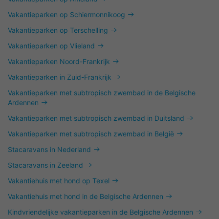
Vakantieparken op Schiermonnikoog
Vakantieparken op Terschelling
Vakantieparken op Vlieland
Vakantieparken Noord-Frankrijk
Vakantieparken in Zuid-Frankrijk
Vakantieparken met subtropisch zwembad in de Belgische
Ardennen
Vakantieparken met subtropisch zwembad in Duitsland
Vakantieparken met subtropisch zwembad in België
Stacaravans in Nederland
Stacaravans in Zeeland
Vakantiehuis met hond op Texel
Vakantiehuis met hond in de Belgische Ardennen
Kindvriendelijke vakantieparken in de Belgische Ardennen