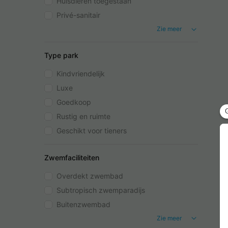
Huisdieren toegestaan
Privé-sanitair
Zie meer
Type park
Kindvriendelijk
Luxe
Goedkoop
Rustig en ruimte
Geschikt voor tieners
Zwemfaciliteiten
Overdekt zwembad
Subtropisch zwemparadijs
Buitenzwembad
Zie meer