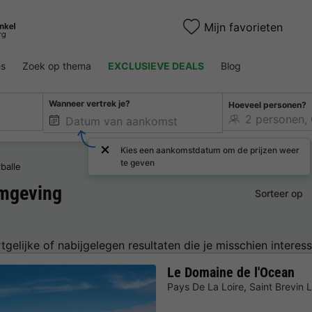
Mijn favorieten
es
Zoek op thema
EXCLUSIEVE DEALS
Blog
Wanneer vertrek je?
Hoeveel personen?
Kies een aankomstdatum om de prijzen weer
te geven
balle
mgeving
Sorteer op
tgelijke of nabijgelegen resultaten die je misschien interess
Le Domaine de l'Ocean
Pays De La Loire
,
Saint Brevin 