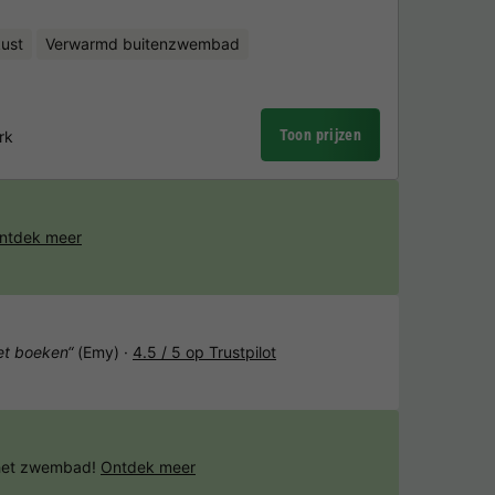
ust
Verwarmd buitenzwembad
Toon prijzen
rk
ntdek meer
het boeken“
(Emy) ·
4.5 / 5 op Trustpilot
 het zwembad!
Ontdek meer