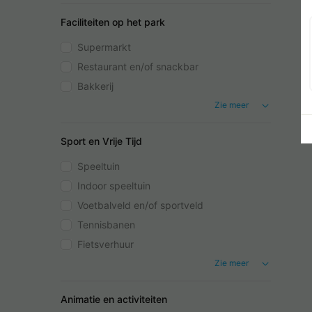
Faciliteiten op het park
Supermarkt
Restaurant en/of snackbar
Bakkerij
Zie meer
Sport en Vrije Tijd
Speeltuin
Indoor speeltuin
Voetbalveld en/of sportveld
Tennisbanen
Fietsverhuur
Zie meer
Animatie en activiteiten