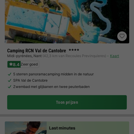
Camping RCN Val de Cantobre
★★★★
Midi-pyrénées
,
Nant
(42,3 km van Recoules Previnquieres)
Kaart
8.4
Zeer goed
5 sterren panoramacamping midden in de natuur
SPA Val de Cantobre
Zwembad met glijbanen en twee peuterbaden
Toon prijzen
Last minutes