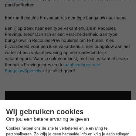
parkfaciliteiten.
Boek in Recoules Previnquieres een type bungalow naar wens
Ben jij op zoek naar een type vakantiehuisje in Recoules
Previnquieres? Dan zijn er een verscheidenheid aan type
bungalows in Recoules Previnquieres om te huren. Kies
bijvoorbeeld voor een luxe vakantiehuis, een bungalow aan het
water of een vakantiewoning op een kindvriendelijk
vakantiepark. Waar je ook voor kiest, met een vakantiehuisje in
Recoules Previnquieres en de
aanbiedingen van
BungalowSpecials
zit je altijd goed!
Best beoordeelde parken in de buurt
van
Recoules Previnquieres
.
Ontdek de selectie van parken in de buurt van Recoules
Previnquieres die door onze gasten als beste zijn