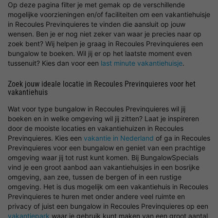
Op deze pagina filter je met gemak op de verschillende
mogelijke voorzieningen en/of faciliteiten om een vakantiehuisje
in Recoules Previnquieres te vinden die aansluit op jouw
wensen. Ben je er nog niet zeker van waar je precies naar op
zoek bent? Wij helpen je graag in Recoules Previnquieres een
bungalow te boeken. Wil jij er op het laatste moment even
tussenuit? Kies dan voor een
last minute vakantiehuisje
.
Zoek jouw ideale locatie in Recoules Previnquieres voor het
vakantiehuis
Wat voor type bungalow in Recoules Previnquieres wil jij
boeken en in welke omgeving wil jij zitten? Laat je inspireren
door de mooiste locaties en vakantiehuizen in Recoules
Previnquieres. Kies een
vakantie in Nederland
of ga in Recoules
Previnquieres voor een bungalow en geniet van een prachtige
omgeving waar jij tot rust kunt komen. Bij BungalowSpecials
vind je een groot aanbod aan vakantiehuisjes in een bosrijke
omgeving, aan zee, tussen de bergen of in een rustige
omgeving. Het is dus mogelijk om een vakantiehuis in Recoules
Previnquieres te huren met onder andere veel ruimte en
privacy of juist een bungalow in Recoules Previnquieres op een
vakantiepark
waar je gebruik kunt maken van een groot aantal