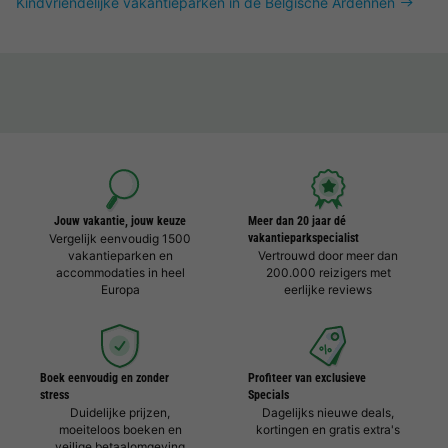
Kindvriendelijke vakantieparken in de Belgische Ardennen
Jouw vakantie, jouw keuze
Meer dan 20 jaar dé
Vergelijk eenvoudig 1500
vakantieparkspecialist
vakantieparken en
Vertrouwd door meer dan
accommodaties in heel
200.000 reizigers met
Europa
eerlijke reviews
Boek eenvoudig en zonder
Profiteer van exclusieve
stress
Specials
Duidelijke prijzen,
Dagelijks nieuwe deals,
moeiteloos boeken en
kortingen en gratis extra's
veilige betaalomgeving