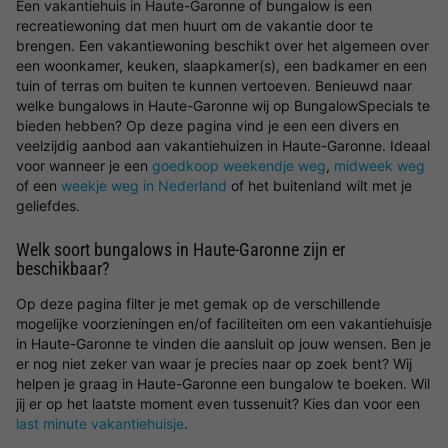
Een vakantiehuis in Haute-Garonne of bungalow is een
recreatiewoning dat men huurt om de vakantie door te
brengen. Een vakantiewoning beschikt over het algemeen over
een woonkamer, keuken, slaapkamer(s), een badkamer en een
tuin of terras om buiten te kunnen vertoeven. Benieuwd naar
welke bungalows in Haute-Garonne wij op BungalowSpecials te
bieden hebben? Op deze pagina vind je een een divers en
veelzijdig aanbod aan vakantiehuizen in Haute-Garonne. Ideaal
voor wanneer je een
goedkoop weekendje weg
,
midweek weg
of een
weekje weg in Nederland
of het buitenland wilt met je
geliefdes.
Welk soort bungalows in Haute-Garonne zijn er
beschikbaar?
Op deze pagina filter je met gemak op de verschillende
mogelijke voorzieningen en/of faciliteiten om een vakantiehuisje
in Haute-Garonne te vinden die aansluit op jouw wensen. Ben je
er nog niet zeker van waar je precies naar op zoek bent? Wij
helpen je graag in Haute-Garonne een bungalow te boeken. Wil
jij er op het laatste moment even tussenuit? Kies dan voor een
last minute vakantiehuisje
.