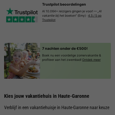
Trustpilot beoordelingen
Al 10.064+ reizigers gingen je voor! —
„Al
vakantie bij het boeken“
(Emy) ·
4.5 / 5 op
Trustpilot
7 nachten onder de €500!
Boek nu een voordelige zomervakantie &
profiteer aan het zwembad!
Ontdek meer
Kies jouw vakantiehuis in Haute-Garonne
Verblijf in een vakantiehuisje in Haute-Garonne naar keuze