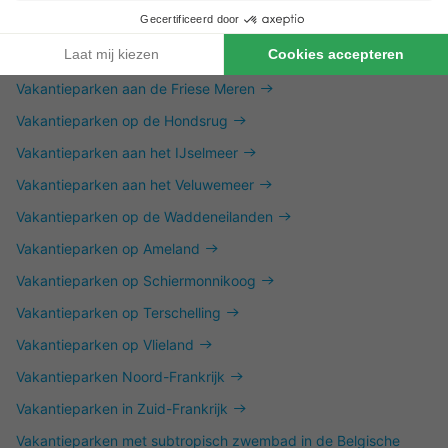
Vakantieparken op de Utrechtse Heuvelrug
Vakantieparken in het Vechtdal
Vakantieparken aan de Friese Meren
Vakantieparken op de Hondsrug
Vakantieparken aan het IJselmeer
Vakantieparken aan het Veluwemeer
Vakantieparken op de Waddeneilanden
Vakantieparken op Ameland
Vakantieparken op Schiermonnikoog
Vakantieparken op Terschelling
Vakantieparken op Vlieland
Vakantieparken Noord-Frankrijk
Vakantieparken in Zuid-Frankrijk
Vakantieparken met subtropisch zwembad in de Belgische