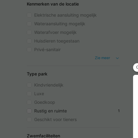
Kenmerken van de locatie
Elektrische aansluiting mogelijk
Wateraansluiting mogelijk
Waterafvoer mogelijk
Huisdieren toegestaan
Privé-sanitair
Zie meer
Type park
Kindvriendelijk
Luxe
Goedkoop
Rustig en ruimte
1
Geschikt voor tieners
Zwemfaciliteiten