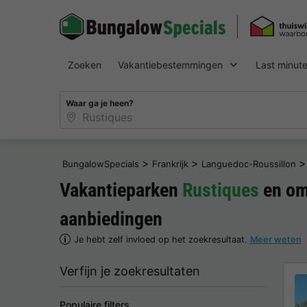
Zoeken
Vakantiebestemmingen
Last minut
Waar ga je heen?
>
>
>
BungalowSpecials
Frankrijk
Languedoc-Roussillon
Vakantieparken
Rustiques
en om
aanbiedingen
Je hebt zelf invloed op het zoekresultaat.
Meer weten
Verfijn je zoekresultaten
Populaire filters