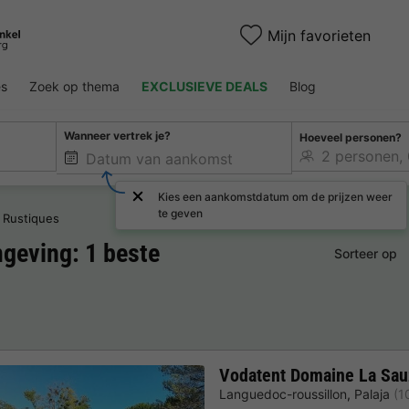
Mijn favorieten
es
Zoek op thema
EXCLUSIEVE DEALS
Blog
Wanneer vertrek je?
Hoeveel personen?
Kies een aankomstdatum om de prijzen weer
te geven
Rustiques
geving: 1 beste
Sorteer op
Vodatent Domaine La Sau
Languedoc-roussillon
,
Palaja
(1