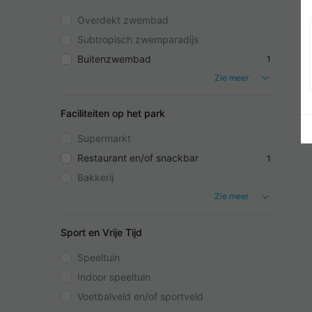
Overdekt zwembad
Subtropisch zwemparadijs
Buitenzwembad
1
Zie meer
Faciliteiten op het park
Supermarkt
Restaurant en/of snackbar
1
Bakkerij
Zie meer
Sport en Vrije Tijd
Speeltuin
Indoor speeltuin
Voetbalveld en/of sportveld