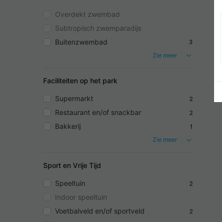
Overdekt zwembad
Subtropisch zwemparadijs
Buitenzwembad
3
Zie meer
Faciliteiten op het park
Supermarkt
2
Restaurant en/of snackbar
2
Bakkerij
1
Zie meer
Sport en Vrije Tijd
Speeltuin
2
Indoor speeltuin
Voetbalveld en/of sportveld
2