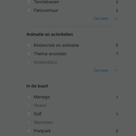
Tennisbanen
2
Fietsverhuur
2
Zie meer
Animatie en activiteiten
Kinderclub en animatie
3
Thema-avonden
1
Kinderdisco
Zie meer
In de buurt
Manege
1
Vissen
Golf
1
Wandelen
Pretpark
3