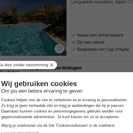
Languedoc-roussillon
,
Agde
(3
Naast een attractiepark
Op een eiland
Badplaats van Cap d'Agde
Trustpilot beoordelingen
Al 10.064+ reizigers gingen je voor! —
„Al vakantie bij 
7 nachten onder de €500!
Boek nu een voordelige zomervakantie & profiteer aan