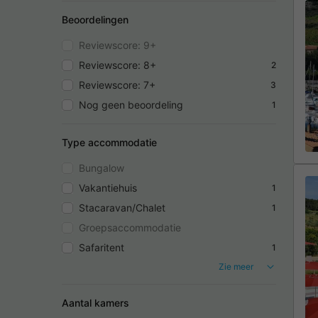
Beoordelingen
Reviewscore: 9+
Reviewscore: 8+
2
Reviewscore: 7+
3
Nog geen beoordeling
1
Type accommodatie
Bungalow
Vakantiehuis
1
Stacaravan/Chalet
1
Groepsaccommodatie
Safaritent
1
Zie meer
Aantal kamers