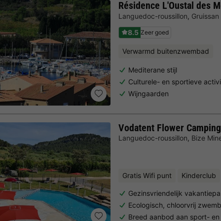
Résidence L'Oustal des M
Languedoc-roussillon
,
Gruissan
8.5
Zeer goed
Verwarmd buitenzwembad
Mediterane stijl
Culturele- en sportieve activi
Wijngaarden
Vodatent Flower Camping 
Languedoc-roussillon
,
Bize Min
Gratis Wifi punt
Kinderclub
Gezinsvriendelijk vakantie
Ecologisch, chloorvrij zwem
Breed aanbod aan sport- en vr