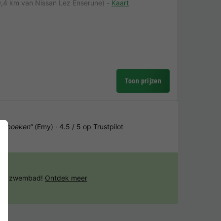
0,4 km van Nissan Lez Enserune)
Kaart
Toon prijzen
het boeken“
(Emy) ·
4.5 / 5 op Trustpilot
 het zwembad!
Ontdek meer