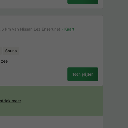
8,6 km van Nissan Lez Enserune)
Kaart
Sauna
 zee
Toon prijzen
ntdek meer