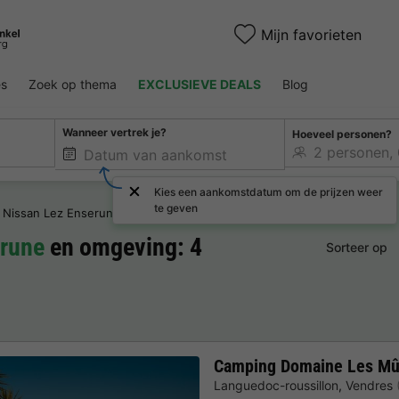
Mijn favorieten
es
Zoek op thema
EXCLUSIEVE DEALS
Blog
Wanneer vertrek je?
Hoeveel personen?
Kies een aankomstdatum om de prijzen weer
te geven
Nissan Lez Enserune
erune
en omgeving: 4
Sorteer op
Camping Domaine Les Mû
Languedoc-roussillon
,
Vendres