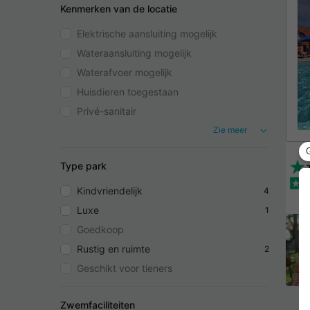
Kenmerken van de locatie
Elektrische aansluiting mogelijk
Wateraansluiting mogelijk
Waterafvoer mogelijk
Huisdieren toegestaan
Privé-sanitair
Zie meer
Type park
Kindvriendelijk
4
Luxe
1
Goedkoop
Rustig en ruimte
2
Geschikt voor tieners
Zwemfaciliteiten