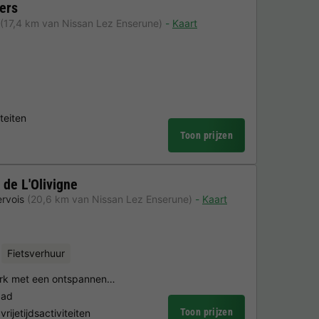
ers
(17,4 km van Nissan Lez Enserune)
Kaart
teiten
Toon prijzen
de L'Olivigne
ervois
(20,6 km van Nissan Lez Enserune)
Kaart
Fietsverhuur
park met een ontspannen…
bad
Toon prijzen
ijetijdsactiviteiten