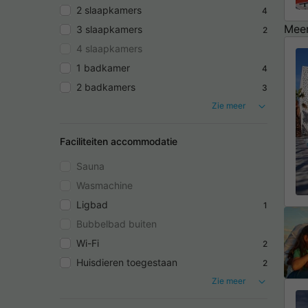
2 slaapkamers
4
Meer
3 slaapkamers
2
4 slaapkamers
1 badkamer
4
2 badkamers
3
Zie meer
Faciliteiten accommodatie
Sauna
Wasmachine
Ligbad
1
Bubbelbad buiten
Wi-Fi
2
Huisdieren toegestaan
2
Zie meer