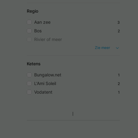
Regio
Aan zee
3
Bos
2
Rivier of meer
Zie meer
Ketens
Bungalow.net
1
L'Ami Soleil
2
Vodatent
1