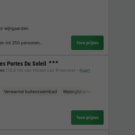
oor wijngaarden
en tot 250 personen…
Toon prijzen
es Portes Du Soleil
★★★
nes
(18,9 km van Nissan Lez Enserune)
Kaart
Verwarmd buitenzwembad
Waterglijbanen
Kinderclub
Toon prijzen