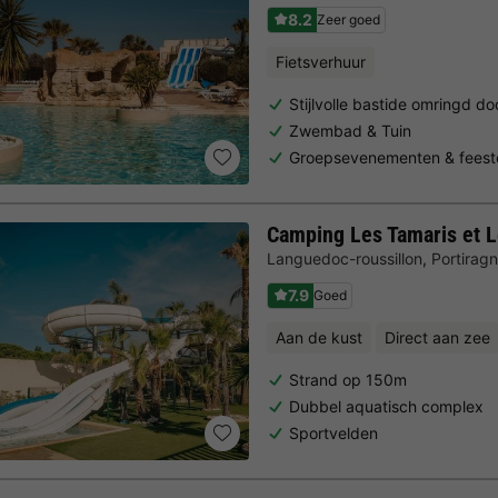
8.2
Zeer goed
Fietsverhuur
Stijlvolle bastide omringd d
Zwembad & Tuin
Groepsevenementen & feest
Camping Les Tamaris et L
Languedoc-roussillon
,
Portirag
7.9
Goed
Aan de kust
Direct aan zee
Strand op 150m
Dubbel aquatisch complex
Sportvelden