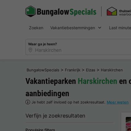
Zoeken
Vakantiebestemmingen
Last minut
Waar ga je heen?
>
>
>
BungalowSpecials
Frankrijk
Elzas
Harskirchen
Vakantieparken
Harskirchen
en 
aanbiedingen
Je hebt zelf invloed op het zoekresultaat.
Meer weten
Verfijn je zoekresultaten
Populaire filters