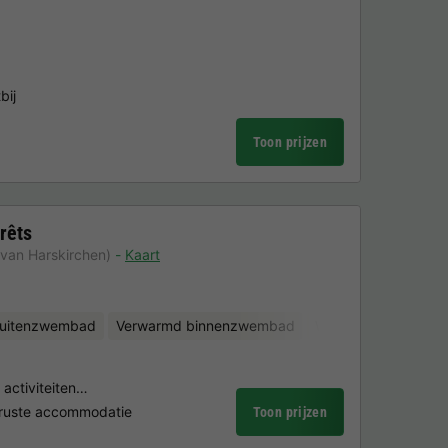
bij
Toon prijzen
rêts
 van Harskirchen)
Kaart
uitenzwembad
Verwarmd binnenzwembad
Waterglijbanen
Fi
 activiteiten…
eruste accommodatie
Toon prijzen