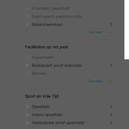
Overdekt zwembad
Subtropisch zwemparadijs
Buitenzwembad
1
Zie meer
Faciliteiten op het park
Supermarkt
Restaurant en/of snackbar
1
Bakkerij
Zie meer
Sport en Vrije Tijd
Speeltuin
1
Indoor speeltuin
1
Voetbalveld en/of sportveld
1