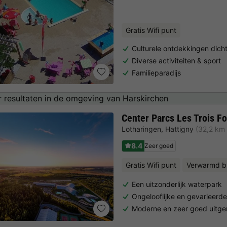
Gratis Wifi punt
Culturele ontdekkingen dicht
Diverse activiteiten & sport
Familieparadijs
 resultaten in de omgeving van Harskirchen
Center Parcs Les Trois Fo
Lotharingen
,
Hattigny
(32,2 km
8.4
Zeer goed
Gratis Wifi punt
Verwarmd b
Een uitzonderlijk waterpark
Ongelooflijke en gevarieerde
Moderne en zeer goed uitg