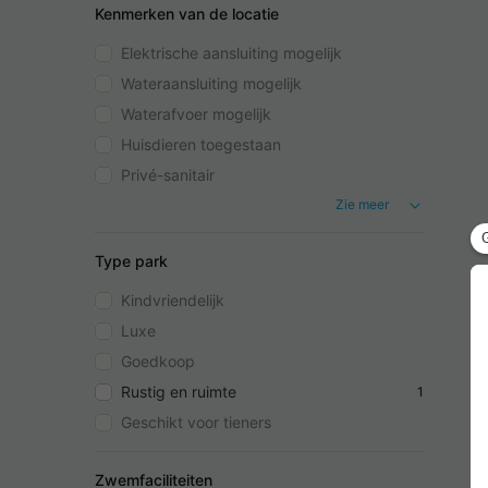
Kenmerken van de locatie
Elektrische aansluiting mogelijk
Wateraansluiting mogelijk
Waterafvoer mogelijk
Huisdieren toegestaan
Privé-sanitair
Zie meer
Type park
Kindvriendelijk
Luxe
Goedkoop
Rustig en ruimte
1
Geschikt voor tieners
Zwemfaciliteiten