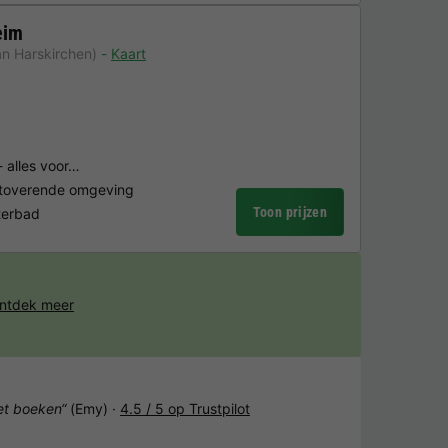
eim
n Harskirchen)
Kaart
- alles voor…
etoverende omgeving
Toon prijzen
terbad
ntdek meer
het boeken“
(Emy) ·
4.5 / 5 op Trustpilot