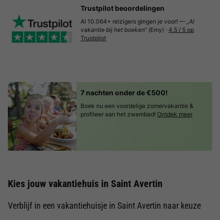
Trustpilot beoordelingen
Al 10.064+ reizigers gingen je voor! —
„Al
vakantie bij het boeken“
(Emy) ·
4.5 / 5 op
Trustpilot
7 nachten onder de €500!
Boek nu een voordelige zomervakantie &
profiteer aan het zwembad!
Ontdek meer
Kies jouw vakantiehuis in Saint Avertin
Verblijf in een vakantiehuisje in Saint Avertin naar keuze