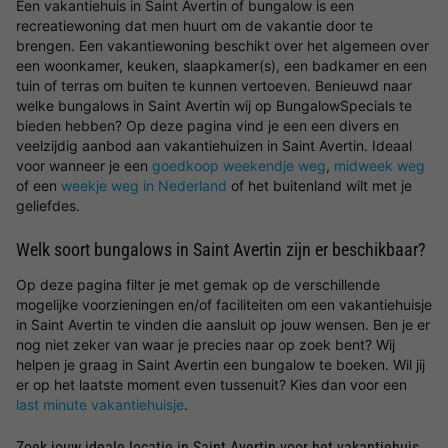
Een vakantiehuis in Saint Avertin of bungalow is een
recreatiewoning dat men huurt om de vakantie door te
brengen. Een vakantiewoning beschikt over het algemeen over
een woonkamer, keuken, slaapkamer(s), een badkamer en een
tuin of terras om buiten te kunnen vertoeven. Benieuwd naar
welke bungalows in Saint Avertin wij op BungalowSpecials te
bieden hebben? Op deze pagina vind je een een divers en
veelzijdig aanbod aan vakantiehuizen in Saint Avertin. Ideaal
voor wanneer je een
goedkoop weekendje weg
,
midweek weg
of een
weekje weg in Nederland
of het buitenland wilt met je
geliefdes.
Welk soort bungalows in Saint Avertin zijn er beschikbaar?
Op deze pagina filter je met gemak op de verschillende
mogelijke voorzieningen en/of faciliteiten om een vakantiehuisje
in Saint Avertin te vinden die aansluit op jouw wensen. Ben je er
nog niet zeker van waar je precies naar op zoek bent? Wij
helpen je graag in Saint Avertin een bungalow te boeken. Wil jij
er op het laatste moment even tussenuit? Kies dan voor een
last minute vakantiehuisje
.
Zoek jouw ideale locatie in Saint Avertin voor het vakantiehuis