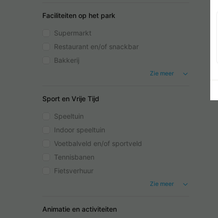
Faciliteiten op het park
Supermarkt
Restaurant en/of snackbar
Bakkerij
Zie meer
Sport en Vrije Tijd
Speeltuin
Indoor speeltuin
Voetbalveld en/of sportveld
Tennisbanen
Fietsverhuur
Zie meer
Animatie en activiteiten