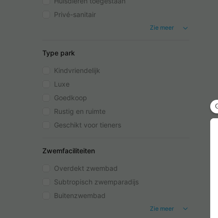
Huisdieren toegestaan
Privé-sanitair
Zie meer
Type park
Kindvriendelijk
Luxe
Goedkoop
Rustig en ruimte
Geschikt voor tieners
Zwemfaciliteiten
Overdekt zwembad
Subtropisch zwemparadijs
Buitenzwembad
Zie meer