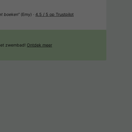
het boeken“
(Emy) ·
4.5 / 5 op Trustpilot
 het zwembad!
Ontdek meer