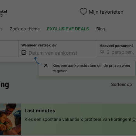
Mijn favorieten
es
Zoek op thema
EXCLUSIEVE DEALS
Blog
Wanneer vertrek je?
Hoeveel personen?
Kies een aankomstdatum om de prijzen weer
te geven
ing
Sorteer op
Last minutes
Kies een spontane vakantie & profiteer van kortingen!
O