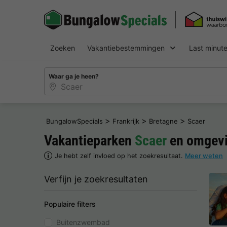
Zoeken
Vakantiebestemmingen
Last minut
Waar ga je heen?
>
>
>
BungalowSpecials
Frankrijk
Bretagne
Scaer
Vakantieparken
Scaer
en omgev
Je hebt zelf invloed op het zoekresultaat.
Meer weten
Verfijn je zoekresultaten
Populaire filters
Buitenzwembad