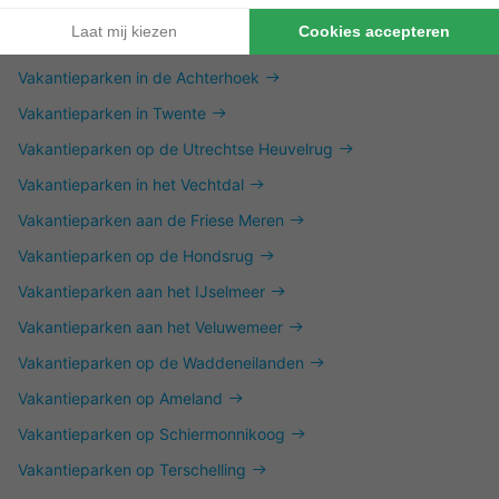
Vakantieparken in Zuid-Limburg
Vakantieparken in de Achterhoek
Vakantieparken in Twente
Vakantieparken op de Utrechtse Heuvelrug
Vakantieparken in het Vechtdal
Vakantieparken aan de Friese Meren
Vakantieparken op de Hondsrug
Vakantieparken aan het IJselmeer
Vakantieparken aan het Veluwemeer
Vakantieparken op de Waddeneilanden
Vakantieparken op Ameland
Vakantieparken op Schiermonnikoog
Vakantieparken op Terschelling