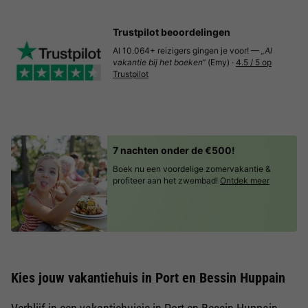
Trustpilot beoordelingen
Al 10.064+ reizigers gingen je voor! —
„Al
vakantie bij het boeken“
(Emy) ·
4.5 / 5 op
Trustpilot
7 nachten onder de €500!
Boek nu een voordelige zomervakantie &
profiteer aan het zwembad!
Ontdek meer
Kies jouw vakantiehuis in Port en Bessin Huppain