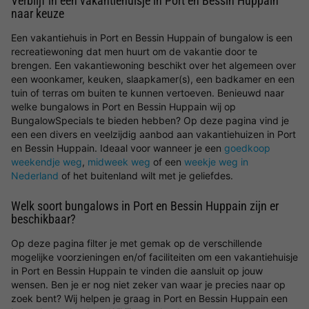
Verblijf in een vakantiehuisje in Port en Bessin Huppain
naar keuze
Een vakantiehuis in Port en Bessin Huppain of bungalow is een
recreatiewoning dat men huurt om de vakantie door te
brengen. Een vakantiewoning beschikt over het algemeen over
een woonkamer, keuken, slaapkamer(s), een badkamer en een
tuin of terras om buiten te kunnen vertoeven. Benieuwd naar
welke bungalows in Port en Bessin Huppain wij op
BungalowSpecials te bieden hebben? Op deze pagina vind je
een een divers en veelzijdig aanbod aan vakantiehuizen in Port
en Bessin Huppain. Ideaal voor wanneer je een
goedkoop
weekendje weg
,
midweek weg
of een
weekje weg in
Nederland
of het buitenland wilt met je geliefdes.
Welk soort bungalows in Port en Bessin Huppain zijn er
beschikbaar?
Op deze pagina filter je met gemak op de verschillende
mogelijke voorzieningen en/of faciliteiten om een vakantiehuisje
in Port en Bessin Huppain te vinden die aansluit op jouw
wensen. Ben je er nog niet zeker van waar je precies naar op
zoek bent? Wij helpen je graag in Port en Bessin Huppain een