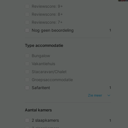
Reviewscore: 9+
Reviewscore: 8+
Reviewscore: 7+
Nog geen beoordeling
1
Type accommodatie
Bungalow
Vakantiehuis
Stacaravan/Chalet
Groepsaccommodatie
Safaritent
1
Zie meer
Aantal kamers
2 slaapkamers
1