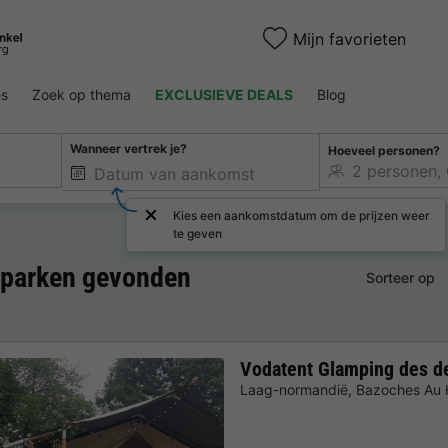
Mijn favorieten
es
Zoek op thema
EXCLUSIEVE DEALS
Blog
Wanneer vertrek je?
Hoeveel personen?
Kies een aankomstdatum om de prijzen weer
te geven
ieparken gevonden
Sorteer op
Vodatent Glamping des d
Laag-normandië
,
Bazoches Au 