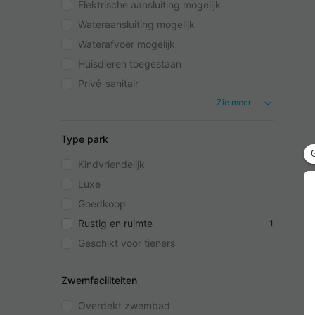
Elektrische aansluiting mogelijk
Wateraansluiting mogelijk
Waterafvoer mogelijk
Huisdieren toegestaan
Privé-sanitair
Zie meer
Type park
Kindvriendelijk
Luxe
Goedkoop
Rustig en ruimte
1
Geschikt voor tieners
Zwemfaciliteiten
Overdekt zwembad