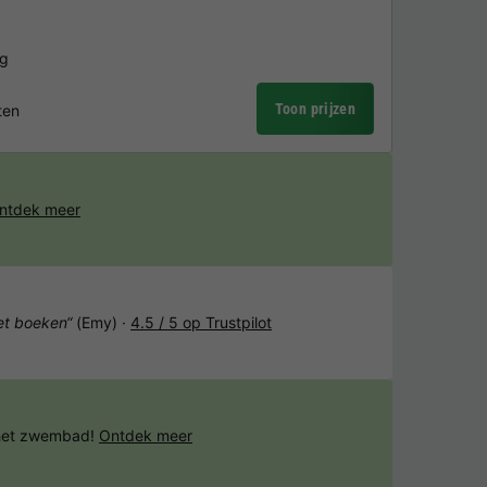
ng
Toon prijzen
ten
ntdek meer
het boeken“
(Emy) ·
4.5 / 5 op Trustpilot
 het zwembad!
Ontdek meer