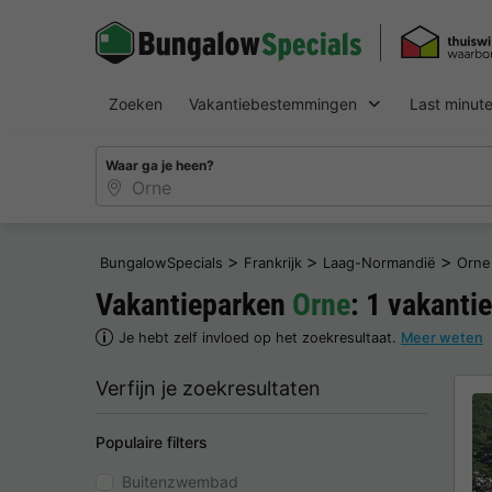
Zoeken
Vakantiebestemmingen
Last minut
Waar ga je heen?
>
>
>
BungalowSpecials
Frankrijk
Laag-Normandië
Orne
Vakantieparken
Orne
: 1 vakant
Je hebt zelf invloed op het zoekresultaat.
Meer weten
Verfijn je zoekresultaten
Populaire filters
Buitenzwembad