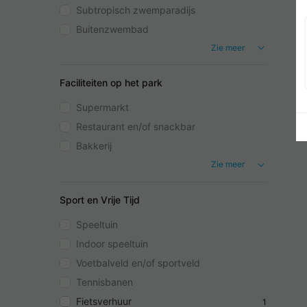
Subtropisch zwemparadijs
Buitenzwembad
Zie meer
Faciliteiten op het park
Supermarkt
Restaurant en/of snackbar
Bakkerij
Zie meer
Sport en Vrije Tijd
Speeltuin
Indoor speeltuin
Voetbalveld en/of sportveld
Tennisbanen
Fietsverhuur
1