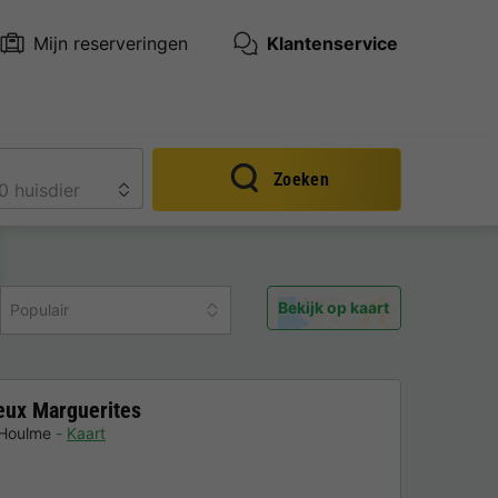
Mijn reserveringen
Klantenservice
Zoeken
Bekijk op kaart
Populair
eux Marguerites
Houlme
Kaart