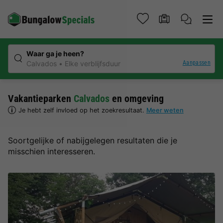
Waar ga je heen?
Aanpassen
Calvados
Elke verblijfsduur
Vakantieparken
Calvados
en omgeving
Je hebt zelf invloed op het zoekresultaat.
Meer weten
Soortgelijke of nabijgelegen resultaten die je
misschien interesseren.