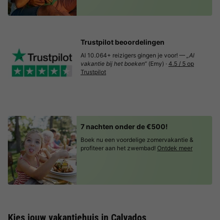
Trustpilot beoordelingen
Al 10.064+ reizigers gingen je voor! —
„Al
vakantie bij het boeken“
(Emy) ·
4.5 / 5 op
Trustpilot
7 nachten onder de €500!
Boek nu een voordelige zomervakantie &
profiteer aan het zwembad!
Ontdek meer
Kies jouw vakantiehuis in Calvados