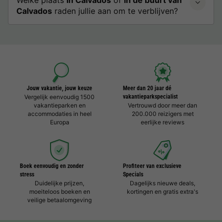
Welke plaats
in Calvados
of
in de buurt van
Calvados
raden jullie aan om te verblijven?
Jouw vakantie, jouw keuze
Meer dan 20 jaar dé
Vergelijk eenvoudig 1500
vakantieparkspecialist
vakantieparken en
Vertrouwd door meer dan
accommodaties in heel
200.000 reizigers met
Europa
eerlijke reviews
Boek eenvoudig en zonder
Profiteer van exclusieve
stress
Specials
Duidelijke prijzen,
Dagelijks nieuwe deals,
moeiteloos boeken en
kortingen en gratis extra's
veilige betaalomgeving