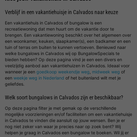
Verblijf in een vakantiehuisje in Calvados naar keuze
Een vakantiehuis in Calvados of bungalow is een
recreatiewoning dat men huurt om de vakantie door te
brengen. Een vakantiewoning beschikt over het algemeen over
een woonkamer, keuken, slaapkamer(s), een badkamer en een
tuin of terras om buiten te kunnen vertoeven. Benieuwd naar
welke bungalows in Calvados wij op BungalowSpecials te
bieden hebben? Op deze pagina vind je een een divers en
veelzijdig aanbod aan vakantiehuizen in Calvados. Ideaal voor
wanneer je een
goedkoop weekendje weg
,
midweek weg
of
een
weekje weg in Nederland
of het buitenland wilt met je
geliefdes.
Welk soort bungalows in Calvados zijn er beschikbaar?
Op deze pagina filter je met gemak op de verschillende
mogelijke voorzieningen en/of faciliteiten om een vakantiehuisje
in Calvados te vinden die aansluit op jouw wensen. Ben je er
nog niet zeker van waar je precies naar op zoek bent? Wij
helpen je graag in Calvados een bungalow te boeken. Wil jij er