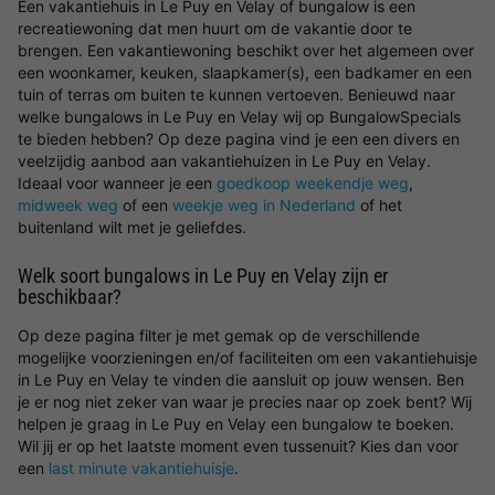
Een vakantiehuis in Le Puy en Velay of bungalow is een
recreatiewoning dat men huurt om de vakantie door te
brengen. Een vakantiewoning beschikt over het algemeen over
een woonkamer, keuken, slaapkamer(s), een badkamer en een
tuin of terras om buiten te kunnen vertoeven. Benieuwd naar
welke bungalows in Le Puy en Velay wij op BungalowSpecials
te bieden hebben? Op deze pagina vind je een een divers en
veelzijdig aanbod aan vakantiehuizen in Le Puy en Velay.
Ideaal voor wanneer je een
goedkoop weekendje weg
,
midweek weg
of een
weekje weg in Nederland
of het
buitenland wilt met je geliefdes.
Welk soort bungalows in Le Puy en Velay zijn er
beschikbaar?
Op deze pagina filter je met gemak op de verschillende
mogelijke voorzieningen en/of faciliteiten om een vakantiehuisje
in Le Puy en Velay te vinden die aansluit op jouw wensen. Ben
je er nog niet zeker van waar je precies naar op zoek bent? Wij
helpen je graag in Le Puy en Velay een bungalow te boeken.
Wil jij er op het laatste moment even tussenuit? Kies dan voor
een
last minute vakantiehuisje
.