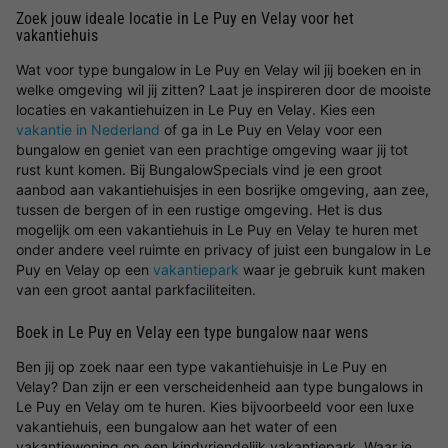
Zoek jouw ideale locatie in Le Puy en Velay voor het
vakantiehuis
Wat voor type bungalow in Le Puy en Velay wil jij boeken en in
welke omgeving wil jij zitten? Laat je inspireren door de mooiste
locaties en vakantiehuizen in Le Puy en Velay. Kies een
vakantie in Nederland
of ga in Le Puy en Velay voor een
bungalow en geniet van een prachtige omgeving waar jij tot
rust kunt komen. Bij BungalowSpecials vind je een groot
aanbod aan vakantiehuisjes in een bosrijke omgeving, aan zee,
tussen de bergen of in een rustige omgeving. Het is dus
mogelijk om een vakantiehuis in Le Puy en Velay te huren met
onder andere veel ruimte en privacy of juist een bungalow in Le
Puy en Velay op een
vakantiepark
waar je gebruik kunt maken
van een groot aantal parkfaciliteiten.
Boek in Le Puy en Velay een type bungalow naar wens
Ben jij op zoek naar een type vakantiehuisje in Le Puy en
Velay? Dan zijn er een verscheidenheid aan type bungalows in
Le Puy en Velay om te huren. Kies bijvoorbeeld voor een luxe
vakantiehuis, een bungalow aan het water of een
vakantiewoning op een kindvriendelijk vakantiepark. Waar je