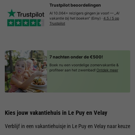
Trustpilot beoordelingen
Al 10.064+ reizigers gingen je voor! —
„Al
vakantie bij het boeken“
(Emy) ·
4.5 / 5 op
Trustpilot
7 nachten onder de €500!
Boek nu een voordelige zomervakantie &
profiteer aan het zwembad!
Ontdek meer
Kies jouw vakantiehuis in Le Puy en Velay
Verblijf in een vakantiehuisje in Le Puy en Velay naar keuze