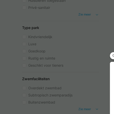
Huisdieren toegestaan
Privé-sanitair
Zie meer
Type park
Kindvriendelijk
Luxe
Goedkoop
Rustig en ruimte
Geschikt voor tieners
Zwemfaciliteiten
Overdekt zwembad
Subtropisch zwemparadijs
Buitenzwembad
Zie meer