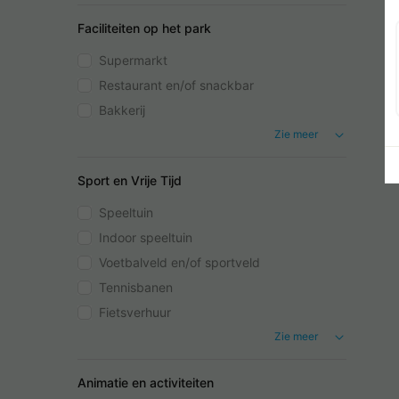
Faciliteiten op het park
Supermarkt
Restaurant en/of snackbar
Bakkerij
Zie meer
Sport en Vrije Tijd
Speeltuin
Indoor speeltuin
Voetbalveld en/of sportveld
Tennisbanen
Fietsverhuur
Zie meer
Animatie en activiteiten