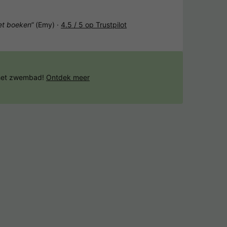
het boeken“
(Emy) ·
4.5 / 5 op Trustpilot
 het zwembad!
Ontdek meer