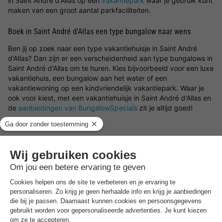
in Saint André d'Allas op een
vakantiepark
waar je gebruik kunt
maken van een groot aantal parkfaciliteiten.
Boek in Saint André d'Allas een type bungalow naar wens
Ben jij op zoek naar een type vakantiehuisje in Saint André
d'Allas? Dan zijn er een verscheidenheid aan type bungalows in
Saint André d'Allas om te huren. Kies bijvoorbeeld voor een luxe
vakantiehuis, een bungalow aan het water of een
vakantiewoning op een kindvriendelijk vakantiepark. Waar je
ook voor kiest, met een vakantiehuisje in Saint André d'Allas en
de
aanbiedingen van BungalowSpecials
zit je altijd goed!
Best beoordeelde parken in de buurt
van
Saint André D'allas
.
Ontdek de selectie van parken in de buurt van Saint
André D'allas die door onze gasten als beste zijn
beoordeeld