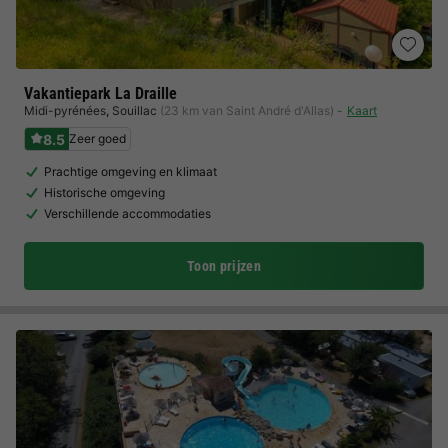
Vakantiepark La Draille
Midi-pyrénées
,
Souillac
(23 km van Saint André d'Allas)
Kaart
8.5
Zeer goed
Prachtige omgeving en klimaat
Historische omgeving
Verschillende accommodaties
Toon prijzen