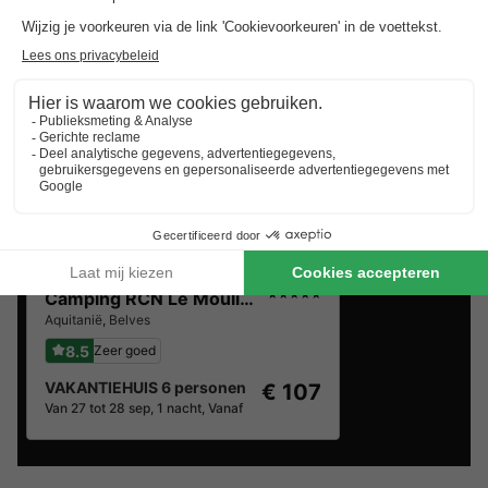
Camping RCN Le Moulin de la Pique
★★★★★
Aquitanië
,
Belves
8.5
Zeer goed
VAKANTIEHUIS 6 personen
€ 107
Van 27 tot 28 sep, 1 nacht, Vanaf