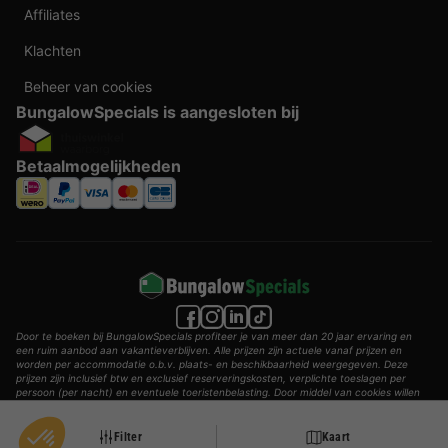
Affiliates
Klachten
Beheer van cookies
BungalowSpecials is aangesloten bij
Betaalmogelijkheden
Door te boeken bij BungalowSpecials profiteer je van meer dan 20 jaar ervaring en
een ruim aanbod aan vakantieverblijven. Alle prijzen zijn actuele vanaf prijzen en
worden per accommodatie o.b.v. plaats- en beschikbaarheid weergegeven. Deze
prijzen zijn inclusief btw en exclusief reserveringskosten, verplichte toeslagen per
persoon (per nacht) en eventuele toeristenbelasting. Door middel van cookies willen
wij je zo goed mogelijk van dienst zijn.
© 2002 - 2025 AddGuests B.V. Alle rechten voorbehouden.
Filter
Kaart