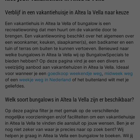
Verblijf in een vakantiehuisje in Altea la Vella naar keuze
Een vakantiehuis in Altea la Vella of bungalow is een
recreatiewoning dat men huurt om de vakantie door te
brengen. Een vakantiewoning beschikt over het algemeen over
een woonkamer, keuken, slaapkamer(s), een badkamer en een
tuin of terras om buiten te kunnen vertoeven. Benieuwd naar
welke bungalows in Altea la Vella wij op BungalowSpecials te
bieden hebben? Op deze pagina vind je een een divers en
veelzijdig aanbod aan vakantiehuizen in Altea la Vella. Ideaal
voor wanneer je een
goedkoop weekendje weg
,
midweek weg
of een
weekje weg in Nederland
of het buitenland wilt met je
geliefdes.
Welk soort bungalows in Altea la Vella zijn er beschikbaar?
Op deze pagina filter je met gemak op de verschillende
mogelijke voorzieningen en/of faciliteiten om een vakantiehuisje
in Altea la Vella te vinden die aansluit op jouw wensen. Ben je er
nog niet zeker van waar je precies naar op zoek bent? Wij
helpen je graag in Altea la Vella een bungalow te boeken. Wil jij