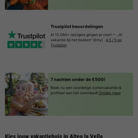
Trustpilot beoordelingen
Al 10.064+ reizigers gingen je voor! —
„Al
vakantie bij het boeken“
(Emy) ·
4.5 / 5 op
Trustpilot
7 nachten onder de €500!
Boek nu een voordelige zomervakantie &
profiteer aan het zwembad!
Ontdek meer
Kies jouw vakantiehuis in Altea la Vella