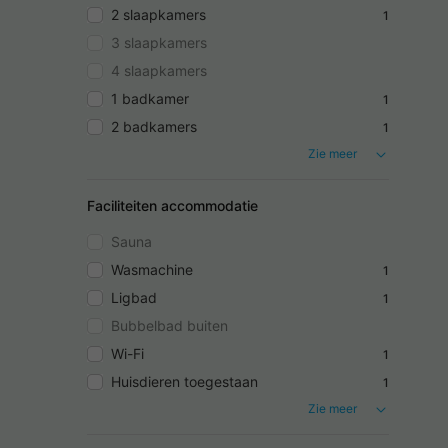
2 slaapkamers
1
3 slaapkamers
4 slaapkamers
1 badkamer
1
2 badkamers
1
Zie meer
Faciliteiten accommodatie
Sauna
Wasmachine
1
Ligbad
1
Bubbelbad buiten
Wi-Fi
1
Huisdieren toegestaan
1
Zie meer