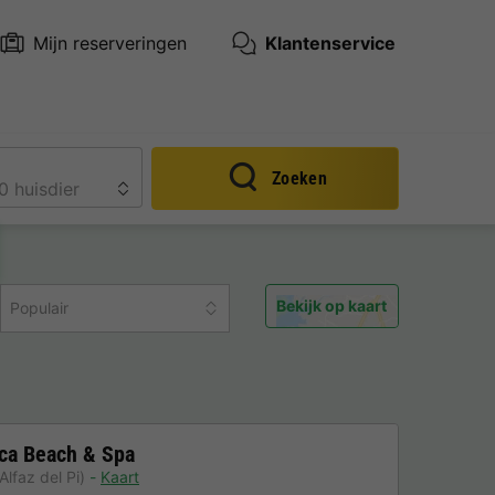
Mijn reserveringen
Klantenservice
Zoeken
Bekijk op kaart
Populair
nca Beach & Spa
lfaz del Pi)
Kaart