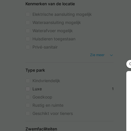
Kenmerken van de locatie
Elektrische aansluiting mogelijk
Wateraansluiting mogelijk
Waterafvoer mogelijk
Huisdieren toegestaan
Privé-sanitair
Zie meer
Type park
Kindvriendelijk
Luxe
1
Goedkoop
Rustig en ruimte
Geschikt voor tieners
Zwemfaciliteiten