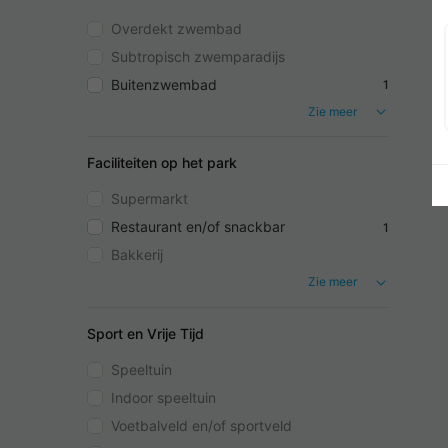
Overdekt zwembad
Subtropisch zwemparadijs
Buitenzwembad
1
Zie meer
Faciliteiten op het park
Supermarkt
Restaurant en/of snackbar
1
Bakkerij
Zie meer
Sport en Vrije Tijd
Speeltuin
Indoor speeltuin
Voetbalveld en/of sportveld