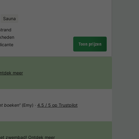
Sauna
strand
jkheden
Toon prijzen
licante
ntdek meer
het boeken“
(Emy) ·
4.5 / 5 op Trustpilot
 het zwembad!
Ontdek meer