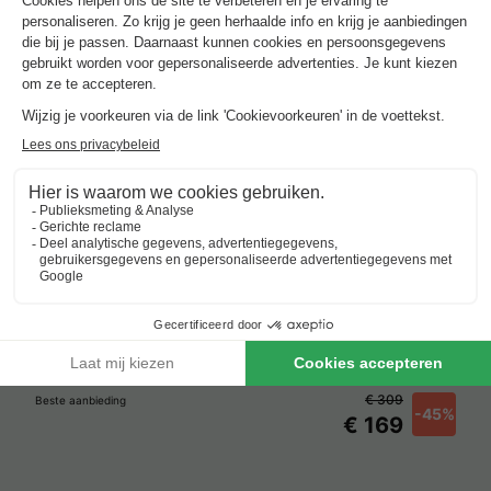
€ 309
Beste aanbieding
-45%
€ 169
Verblijven met zwembad rond
Ebeltoft
.
Beste aanbieding
voor 3 overnachtingen
Landal Beach Park Ebeltoft
Denemarken
-
Jutland-central
-
Ebeltoft
€ 309
Beste aanbieding
-45%
€ 169