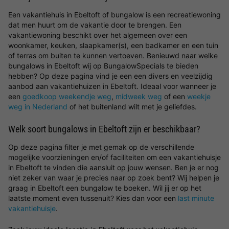
Een vakantiehuis in Ebeltoft of bungalow is een recreatiewoning
dat men huurt om de vakantie door te brengen. Een
vakantiewoning beschikt over het algemeen over een
woonkamer, keuken, slaapkamer(s), een badkamer en een tuin
of terras om buiten te kunnen vertoeven. Benieuwd naar welke
bungalows in Ebeltoft wij op BungalowSpecials te bieden
hebben? Op deze pagina vind je een een divers en veelzijdig
aanbod aan vakantiehuizen in Ebeltoft. Ideaal voor wanneer je
een
goedkoop weekendje weg
,
midweek weg
of een
weekje
weg in Nederland
of het buitenland wilt met je geliefdes.
Welk soort bungalows in Ebeltoft zijn er beschikbaar?
Op deze pagina filter je met gemak op de verschillende
mogelijke voorzieningen en/of faciliteiten om een vakantiehuisje
in Ebeltoft te vinden die aansluit op jouw wensen. Ben je er nog
niet zeker van waar je precies naar op zoek bent? Wij helpen je
graag in Ebeltoft een bungalow te boeken. Wil jij er op het
laatste moment even tussenuit? Kies dan voor een
last minute
vakantiehuisje
.