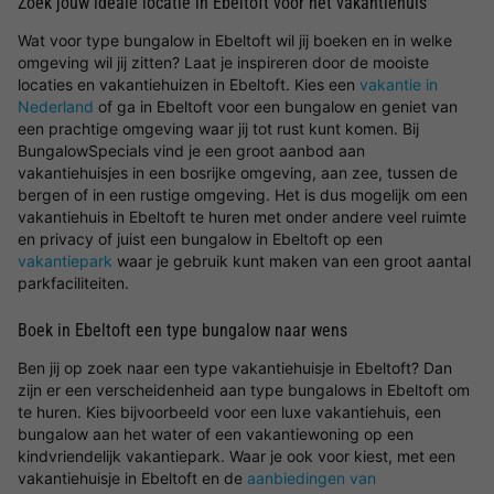
Zoek jouw ideale locatie in Ebeltoft voor het vakantiehuis
Wat voor type bungalow in Ebeltoft wil jij boeken en in welke
omgeving wil jij zitten? Laat je inspireren door de mooiste
locaties en vakantiehuizen in Ebeltoft. Kies een
vakantie in
Nederland
of ga in Ebeltoft voor een bungalow en geniet van
een prachtige omgeving waar jij tot rust kunt komen. Bij
BungalowSpecials vind je een groot aanbod aan
vakantiehuisjes in een bosrijke omgeving, aan zee, tussen de
bergen of in een rustige omgeving. Het is dus mogelijk om een
vakantiehuis in Ebeltoft te huren met onder andere veel ruimte
en privacy of juist een bungalow in Ebeltoft op een
vakantiepark
waar je gebruik kunt maken van een groot aantal
parkfaciliteiten.
Boek in Ebeltoft een type bungalow naar wens
Ben jij op zoek naar een type vakantiehuisje in Ebeltoft? Dan
zijn er een verscheidenheid aan type bungalows in Ebeltoft om
te huren. Kies bijvoorbeeld voor een luxe vakantiehuis, een
bungalow aan het water of een vakantiewoning op een
kindvriendelijk vakantiepark. Waar je ook voor kiest, met een
vakantiehuisje in Ebeltoft en de
aanbiedingen van