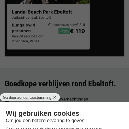
Landal Beach Park Ebeltoft
Jutland-central
,
Ebeltoft
Bungalow 4
€ 219
Aanbevolen prijs:
€ 119
personen
-45%
Van 29 sep tot 1 okt,
2 nachten, Vanaf
Goedkope verblijven rond
Ebeltoft
.
Beste aanbieding
voor 3 overnachtingen
Landal Beach Park Ebeltoft
Denemarken
-
Jutland-central
-
Ebeltoft