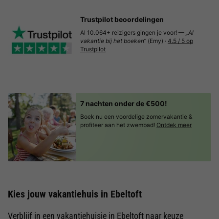
Trustpilot beoordelingen
Al 10.064+ reizigers gingen je voor! —
„Al
vakantie bij het boeken“
(Emy) ·
4.5 / 5 op
Trustpilot
7 nachten onder de €500!
Boek nu een voordelige zomervakantie &
profiteer aan het zwembad!
Ontdek meer
Kies jouw vakantiehuis in Ebeltoft
Verblijf in een vakantiehuisje in Ebeltoft naar keuze