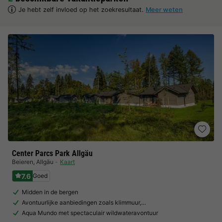
Je hebt zelf invloed op het zoekresultaat.
Meer weten
Center Parcs Park Allgäu
Beieren
,
Allgäu
Kaart
7.6
Goed
Midden in de bergen
Avontuurlijke aanbiedingen zoals klimmuur,…
Aqua Mundo met spectaculair wildwateravontuur