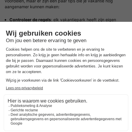
voordelen, maar er zijn een paar tips die je vakantie nog
aangenamer kunnen maken:
Controleer de regels
: elk vakantiepark heeft zijn eigen
beleid voor huisdieren. Controleer vooraf of je hond welkom
is en of er extra kosten zijn voor het meenemen van een
huisdier.
Neem alles mee wat je hond nodig heeft
: vergeet niet om
de spullen van je hond mee te nemen, zoals voer,
waterbakken, bedje en speelgoed, zodat je hond zich thuis
voelt.
Verken de omgeving
: bekijk vooraf de wandelmogelijkheden
in de regio. Zoek bijvoorbeeld op natuurgebieden dichtbij
waar je lange wandelingen met je hond kan maken.
Bekijk alle huisjes in Duitsland met hond.
Boek een vakantie met je hond op een
huisdiervriendelijk vakantiepark in Zuid-
Duitsland