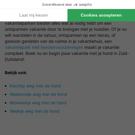
Wil je samen met je hond genieten van een vakantie in Zuid-
Duitsland? Boek dan een vakantiehuis op een
huisdiervriendelijk vakantiepark in Zuid-Duitsland. Deze
vakantieparken bieden alles wat je nodig hebt om een
ontspannen vakantie door te brengen met je huisdier. Of je nu
wilt wandelen in de natuur, ontspannen op een terras, of
gewoon genieten van de ruimte in je vakantiehuis, een
vakantiepark met hondenvoorzieningen
maakt je vakantie
compleet. Boek nu en begin jouw vakantie met je hond in Zuid-
Duitsland!
Bekijk ook:
Nachtje weg met de hond
Weekendje weg met de hond
Midweekje weg met de hond
Weekje weg met de hond