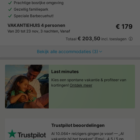
Prachtige bosrijke omgeving
Gezellig familiepark
Speciale Barbecuehut!
VAKANTIEHUIS 4 personen
€ 179
Van 20 tot 23 nov, 3 nachten, Vanaf
€ 203,50
Totaal
incl. toeslagen
Bekijk alle accommodaties (3)
Last minutes
Kies een spontane vakantie & profiteer van
kortingen!
Ontdek meer
Trustpilot beoordelingen
Al 10.064+ reizigers gingen je voor! —
„Al
vakantie bij het boeken“
(Emy) ·
4.5 / 5 op