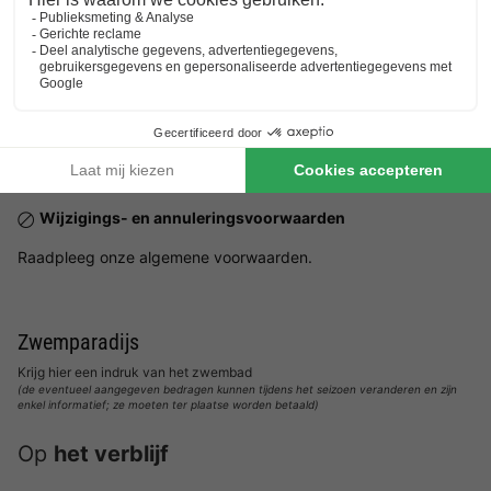
aangegeven in de gegevens van de accommodatie.
Praktische informatie
Receptie
Horecagelegenheid met terras
Aantal staanplaatsen op het park:
22 accommodaties
NRA (verhuurregistratienummer):
Wijzigings- en annuleringsvoorwaarden
Raadpleeg onze algemene voorwaarden.
Zwemparadijs
Krijg hier een indruk van het zwembad
(de eventueel aangegeven bedragen kunnen tijdens het seizoen veranderen en zijn
enkel informatief; ze moeten ter plaatse worden betaald)
Op
het verblijf