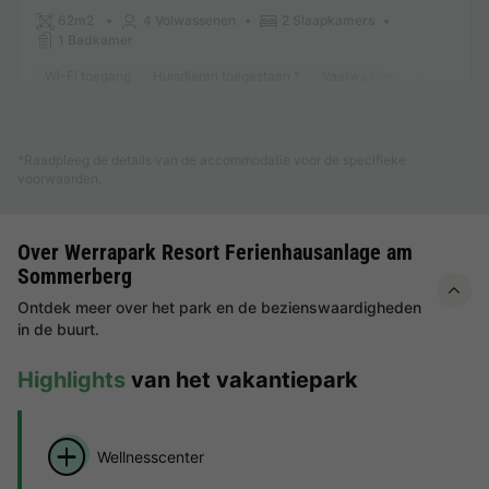
62m2
4 Volwassenen
2 Slaapkamers
1 Badkamer
Wi-Fi toegang
Huisdieren toegestaan *
Vaatwasser
Vriezer
K
Meer weten
*Raadpleeg de details van de accommodatie voor de specifieke
voorwaarden.
Over Werrapark Resort Ferienhausanlage am
Sommerberg
Ontdek meer over het park en de bezienswaardigheden
in de buurt.
Highlights
van het vakantiepark
Wellnesscenter