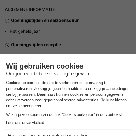
ALGEMENE INFORMATIE
Openingstijden en seizoensduur
Het gehele jaar
Openingstijden receptie
Het gehele jaar, elke dag, open van 07:00 tot 20:00
Gesproken talen bij de receptie
Engels, Duits
Parkeren
Buiten het park
Huisdieren
Huisdieren welkom.
Het maximaal aantal huisdieren dat is toegestaan wordt