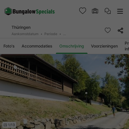
Thüringen
Aankomstdatum
Periode
2 personen, 0 huisdier
Pr
Foto's
Accommodaties
Omschrijving
Voorzieningen
in
1/13