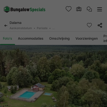
Dalarna
Aankomstdatum
Periode
2 personen, 0 huisdier
Pr
Foto's
Accommodaties
Omschrijving
Voorzieningen
in