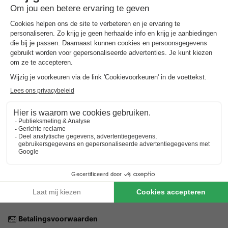
Gesproken talen bij de receptie
Zweeds, Engels
Parkeren
Op het park
Huisdieren
Huisdieren welkom.
Het maximaal aantal huisdieren dat is toegestaan wordt
aangegeven in de gegevens van de accommodatie.
Praktische informatie
Rookvrij etablissement
Receptie
NRA (verhuurregistratienummer):
Betalingsvoorwaarden