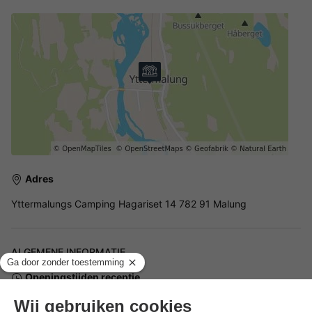
Adres
Yttermalungs Camping Hagariset 14 782 91 Malung
ALGEMENE INFORMATIE
Openingstijden receptie
Het gehele jaar, , open van 09:00 tot 17:00 uur