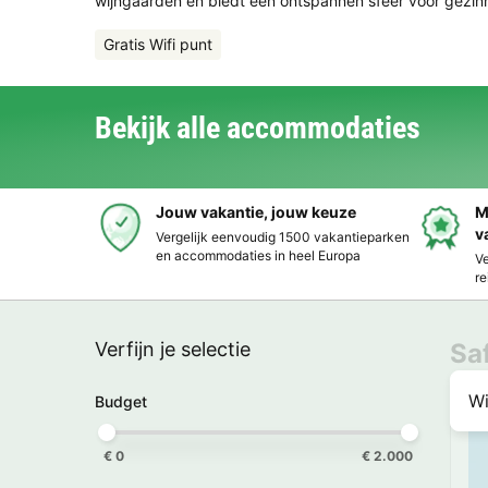
wijngaarden en biedt een ontspannen sfeer voor gezinne
Gratis Wifi punt
Bekijk alle accommodaties
Jouw vakantie, jouw keuze
M
v
Vergelijk eenvoudig 1500 vakantieparken
en accommodaties in heel Europa
Ve
re
Verfijn je selectie
Sa
Wi
Budget
€ 0
€ 2.000