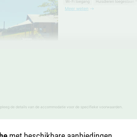
Wi-Fi toegang
Huisdieren toegestaan *
Meer weten
pleeg de details van de accommodatie voor de specifieke voorwaarden.
che
met beschikbare aanbiedingen