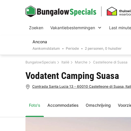
Zoeken
Vakantiebestemmingen
Last minut
Ancona
Aankomstdatum
Periode
2 personen, 0 huisdier
BungalowSpecials
Italië
Marche
Castelleone di Suasa
Vodatent Camping Suasa
Contrada Santa Lucia 13 - 60010 Castelleone di Suasa, Ital
Foto's
Accommodaties
Omschrijving
Voorzi