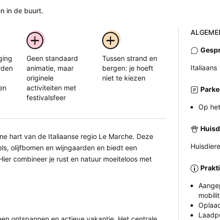
 in de buurt.
ALGEME
Gespr
ging
Geen standaard
Tussen strand en
Italiaans
rden
animatie, maar
bergen: je hoeft
originele
niet te kiezen
en
activiteiten met
Parke
festivalsfeer
Op het
Huisd
ene hart van de Italiaanse regio Le Marche. Deze
Huisdiere
ls, olijfbomen en wijngaarden en biedt een
Hier combineer je rust en natuur moeiteloos met
Prakt
Aangep
mobilit
Oplaad
Laadpu
een ontspannen en actieve vakantie. Het centrale