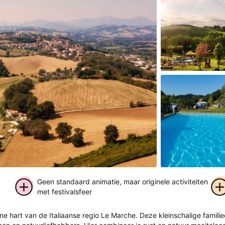
Geen standaard animatie, maar originele activiteiten
met festivalsfeer
+ 12
ene hart van de Italiaanse regio Le Marche. Deze kleinschalige famil
foto's