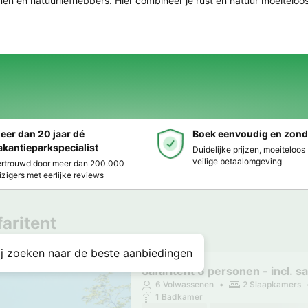
n en natuurliefhebbers. Hier combineer je rust en natuur moeiteloos
eer dan 20 jaar dé
Boek eenvoudig en zond
akantieparkspecialist
Duidelijke prijzen, moeiteloo
veilige betaalomgeving
rtrouwd door meer dan 200.000
izigers met eerlijke reviews
faritent
j zoeken naar de beste aanbiedingen
Safaritent 6 personen - incl. sa
6 Volwassenen
2 Slaapkamers
1 Badkamer