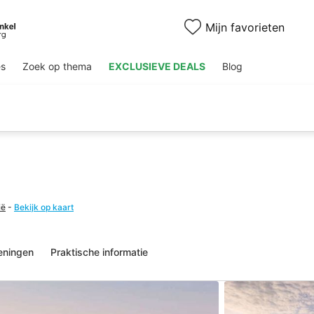
Mijn favorieten
es
Zoek op thema
EXCLUSIEVE DEALS
Blog
ië
-
Bekijk op kaart
eningen
Praktische informatie