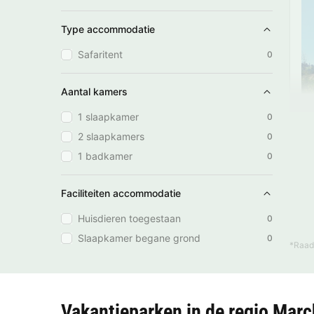
Type accommodatie
Safaritent
0
Aantal kamers
1 slaapkamer
0
2 slaapkamers
0
1 badkamer
0
Faciliteiten accommodatie
Huisdieren toegestaan
0
Slaapkamer begane grond
0
*Raad
Vakantieparken in de regio Mar