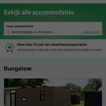
Bekijk alle accommodaties
Jouw zoekopdracht
Aankomstdatum
(
Periode
),
2 personen, 0 huisdier
Aanpassen
Boek eenvoudig en zonder stress
 reviews
Duidelijke prijzen, moeiteloos boeken en veilige betaal
Bungalow