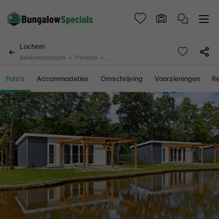
Lochem
Aankomstdatum
Periode
2 personen, 0 huisdier
Foto's
Accommodaties
Omschrijving
Voorzieningen
R