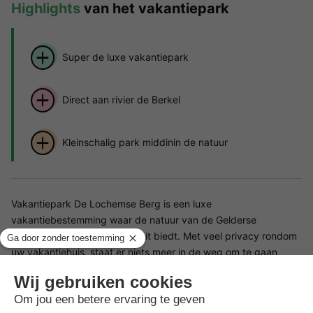
Highlights
van het vakantiepark
Super de luxe vakantiepark
Direct aan rivier de Berkel
Kleinschalig park middinin de natuur
Vakantiepark De Lochemse Berg is een luxe
vakantiebestemming waar de natuur van de Gelderse
Achterhoek u rust en sereniteit biedt. Met veel privacy rondom
uw vakantiehuis, staat er niets meer in de weg om te gaan
genieten.
Faciliteiten Vakantiepark De Lochemse Berg