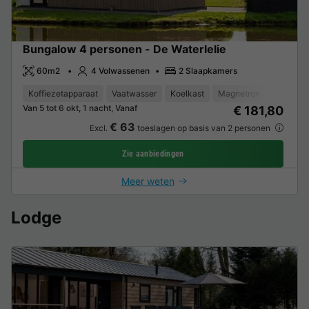
Bungalow 4 personen - De Waterlelie
60m2
4 Volwassenen
2 Slaapkamers
Koffiezetapparaat
Vaatwasser
Koelkast
Magnetron
Oven
Van 5 tot 6 okt, 1 nacht, Vanaf
€ 181,80
€ 63
Excl.
toeslagen op basis van 2 personen
Zie aanbiedingen
Meer weten
Lodge