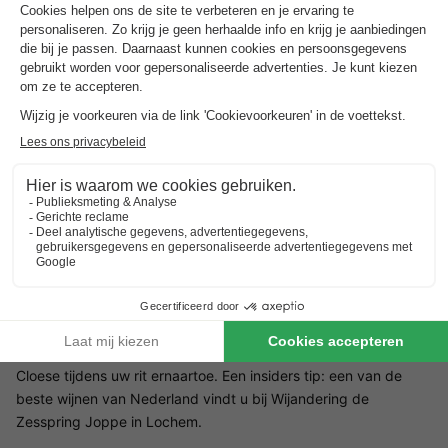
Met de aangeboden faciliteiten is dit luxe vakantiepark uw
thuis weg van huis. De moderne vakantiewoningen liggen
rondom water en bieden alle comfort die u zich wenst tijdens
een vakantie. Doordat het park kleinschalig is, hoeft u zich
geen zorgen te maken dat het te druk wordt. Het is een plek
om echt even uw hoofd helemaal leeg te maken.
Omgeving Vakantiepark De Lochemse Berg
Het vakantiepark ligt in het hart van de Gelderse Achterhoek,
direct gelegen aan de rivier De Berkel. Het park is het perfecte
startpunt van lange wandel- en fietsroutes door de groene
omgeving. Mocht u wat meer sfeer en cultuur willen proeven,
dan kunt u terecht in de gezellige omliggende dorpjes. Ontdek
bijvoorbeeld de leuke marktjes en galeries van Lochem. En
bewonder de historische kastelen van Vorden en Havezate de
Cloese tijdens uw rit ernaartoe. Een insiders tip: een van de
beste wijnen van Nederland vindt u bij Wijandering de
Zesspring Joppe in Lochem.