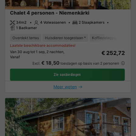
Chalet 4 personen - Niemenkärki
34m2
4 Volwassenen
2 Slaapkamers
1 Badkamer
Overdekt terras
Huisdieren toegestaan *
Koffiezetapparaat
Vrie
Laatste beschikbare accommodaties!
Van 30 aug tot 1 sep, 2 nachten,
€ 252,72
Vanaf
€ 18,50
Excl.
toeslagen op basis van 2 personen
Zie aanbiedingen
Meer weten