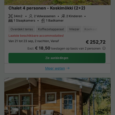
Chalet 4 personen - Koskimökki (2+2)
34m2
2 Volwassenen
2 Kinderen
1 Slaapkamers
1 Badkamer
Overdekt terras
Koffiezetapparaat
Vriezer
Koelkast
Tuinmeu
Laatste beschikbare accommodaties!
Van 21 tot 23 sep, 2 nachten, Vanaf
€ 252,72
€ 18,50
Excl.
toeslagen op basis van 2 personen
Zie aanbiedingen
Meer weten