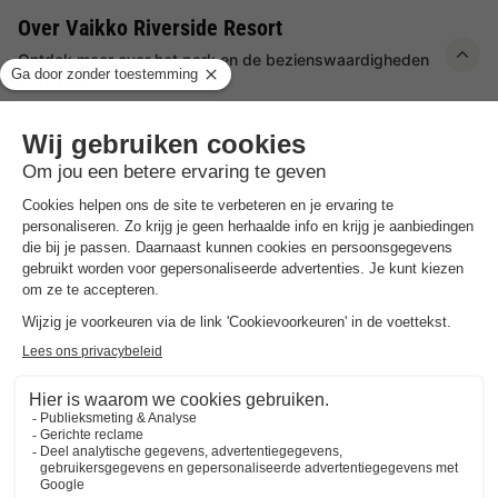
Over Vaikko Riverside Resort
Ontdek meer over het park en de bezienswaardigheden
in de buurt.
Highlights
van het vakantiepark
Gezinsvriendelijke luxe op het platteland
Duurzaamheid en ecologische
verantwoordelijkheid
Breed scala aan natuuractiviteiten in de omgeving
Vaikko Riverside Resort is een familiair vakantiepark in Finland
dat luxe natuurbelevenissen biedt in het ongerepte landschap