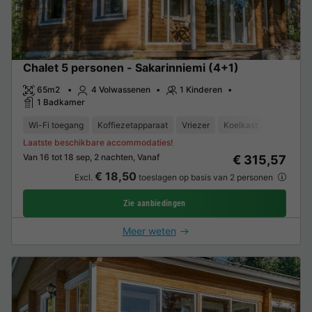
Chalet 5 personen - Sakarinniemi (4+1)
65m2
4 Volwassenen
1 Kinderen
1 Badkamer
Wi-Fi toegang
Koffiezetapparaat
Vriezer
Koelkast
Tuinmeub
Laatste beschikbare accommodaties!
Van 16 tot 18 sep, 2 nachten, Vanaf
€ 315,57
€ 18,50
Excl.
toeslagen op basis van 2 personen
Zie aanbiedingen
Meer weten