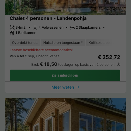
Chalet 4 personen - Lahdenpohja
34m2
4 Volwassenen
2 Slaapkamers
1 Badkamer
Overdekt terras
Huisdieren toegestaan *
Koffiezetapparaat
Vrie
Laatste beschikbare accommodaties!
Van 4 tot 5 sep, 1 nacht, Vanaf
€ 252,72
€ 18,50
Excl.
toeslagen op basis van 2 personen
Zie aanbiedingen
Meer weten