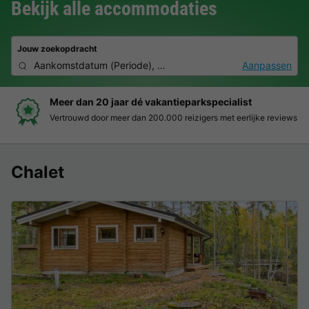
Bekijk alle accommodaties
Jouw zoekopdracht
Aankomstdatum
(
Periode
),
2 personen, 0 huisdier
Aanpassen
ecialist
Boek eenvoudig en zonder stress
met eerlijke reviews
Duidelijke prijzen, moeiteloos boeken en v
Chalet