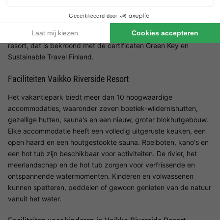
van Vaikko Kärenkoski. Hier kun je de stress van alledag achter
je laten, genieten van de rust van het meer en de rivierstroom
en de Noordse natuur in zijn puurste vorm ervaren.
Duurzaamheid en ecologisch toerisme staan centraal in het
resort, dat is bekroond met de certificaten Green Key en
Sustainable Travel Finland.
Faciliteiten Vaikko Riverside Resort
Het vakantiepark biedt meer dan 10 hoogwaardige
accommodaties, waaronder zeven boetiek-wildernishutten,
gezellige hutten, sauna's en een nieuw, groter blokhutgebouw.
Elke accommodatie heeft een volledig uitgeruste keuken, een
open haard en een houtgestookte sauna. Roeiboten, kano's en
een hot tub zijn beschikbaar voor activiteiten. De rivier, het
meerlandschap en de hot tub zorgen voor verfrissende en
ontspannende watermomenten. Kinderen en volwassenen
kunnen spetteren, peddelen of gewoon genieten van de natuur
vanuit het water.