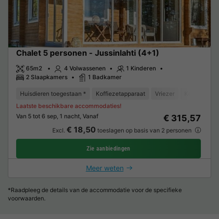
Chalet 5 personen - Jussinlahti (4+1)
65m2
4 Volwassenen
1 Kinderen
2 Slaapkamers
1 Badkamer
Huisdieren toegestaan *
Koffiezetapparaat
Vriezer
Koelkast
Laatste beschikbare accommodaties!
Van 5 tot 6 sep, 1 nacht, Vanaf
€ 315,57
€ 18,50
Excl.
toeslagen op basis van 2 personen
Zie aanbiedingen
Meer weten
*Raadpleeg de details van de accommodatie voor de specifieke
voorwaarden.