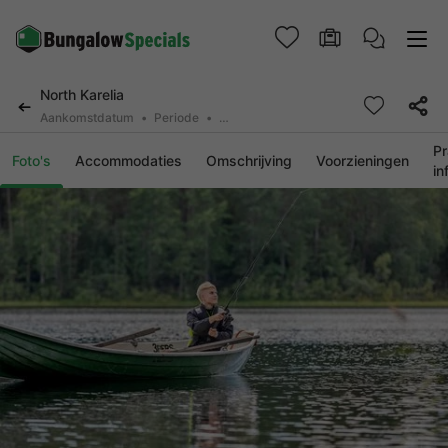
North Karelia
Aankomstdatum
Periode
2 personen, 0 huisdier
Pr
Foto's
Accommodaties
Omschrijving
Voorzieningen
in