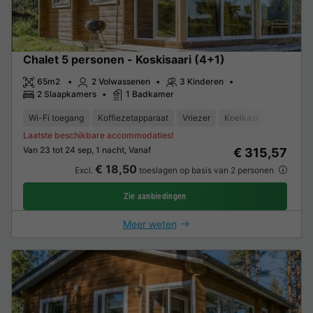
Chalet 5 personen - Koskisaari (4+1)
65m2
2 Volwassenen
3 Kinderen
2 Slaapkamers
1 Badkamer
Wi-Fi toegang
Koffiezetapparaat
Vriezer
Koelkast
Tuinmeub
Laatste beschikbare accommodaties!
Van 23 tot 24 sep, 1 nacht, Vanaf
€ 315,57
€ 18,50
Excl.
toeslagen op basis van 2 personen
Zie aanbiedingen
Meer weten