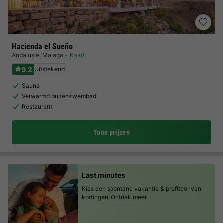
Hacienda el Sueño
Andalusië
,
Malaga
Kaart
9.2
Uitstekend
Sauna
Verwarmd buitenzwembad
Restaurant
Toon prijzen
Last minutes
Kies een spontane vakantie & profiteer van
kortingen!
Ontdek meer