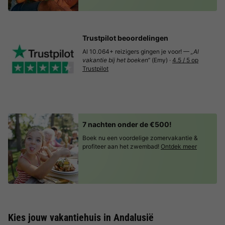
Trustpilot beoordelingen
Al 10.064+ reizigers gingen je voor! —
„Al
vakantie bij het boeken“
(Emy) ·
4.5 / 5 op
Trustpilot
7 nachten onder de €500!
Boek nu een voordelige zomervakantie &
profiteer aan het zwembad!
Ontdek meer
Kies jouw vakantiehuis in Andalusië