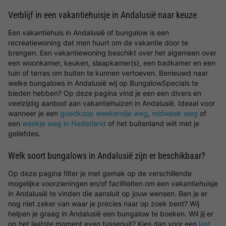
Verblijf in een vakantiehuisje in Andalusië naar keuze
Een vakantiehuis in Andalusië of bungalow is een
recreatiewoning dat men huurt om de vakantie door te
brengen. Een vakantiewoning beschikt over het algemeen over
een woonkamer, keuken, slaapkamer(s), een badkamer en een
tuin of terras om buiten te kunnen vertoeven. Benieuwd naar
welke bungalows in Andalusië wij op BungalowSpecials te
bieden hebben? Op deze pagina vind je een een divers en
veelzijdig aanbod aan vakantiehuizen in Andalusië. Ideaal voor
wanneer je een
goedkoop weekendje weg
,
midweek weg
of
een
weekje weg in Nederland
of het buitenland wilt met je
geliefdes.
Welk soort bungalows in Andalusië zijn er beschikbaar?
Op deze pagina filter je met gemak op de verschillende
mogelijke voorzieningen en/of faciliteiten om een vakantiehuisje
in Andalusië te vinden die aansluit op jouw wensen. Ben je er
nog niet zeker van waar je precies naar op zoek bent? Wij
helpen je graag in Andalusië een bungalow te boeken. Wil jij er
op het laatste moment even tussenuit? Kies dan voor een
last