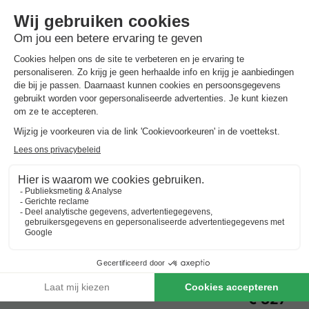
Hacienda el Sueño
Spanje
-
Andalusië
-
Malaga
€ 327
Beste aanbieding
Vakantieparken met zwembad in
Andalusië
Beste aanbieding
voor 3 overnachtingen
Hacienda el Sueño
Spanje
-
Andalusië
-
Malaga
€ 327
Beste aanbieding