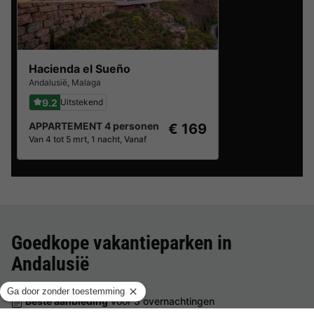
Hacienda el Sueño
Andalusië
,
Malaga
9.2
Uitstekend
APPARTEMENT 4 personen
€ 169
Van 4 tot 5 mrt, 1 nacht, Vanaf
Goedkope vakantieparken in
Andalusië
Beste aanbieding
voor 3 overnachtingen