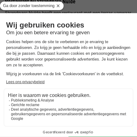
Restaurant bij Strandparc Nulde
Strandparc Nulde heeft een restaurant met een terras vanwaar
je een prachtig panoramisch uitzicht hebt over het water.
Geniet elke dag van vers bereide gerechten met lekkernijen uit
de regio. Andere restaurants en supermarkten vind je in het
nabijgelegen Putten.
Omgeving van Strandparc Nulde
De regio rond Strandparc Nulde biedt een verscheidenheid aan
excursiebestemmingen. De bossen rond Ermelo, op 15 minuten
afstand, zijn ideaal om te wandelen en te fietsen. De
Hanzestad Harderwijk met haar historische centrum is ook een
bezoek waard. Hier kun je de oude architectuur bewonderen,
langs de haven wandelen en vervolgens het Dolfinarium
bezoeken.
Goed om
te weten
Belangrijke informatie