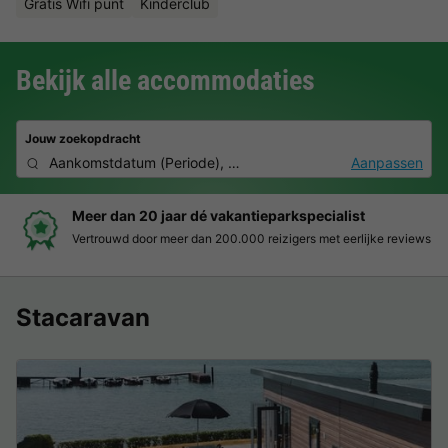
Gratis Wifi punt
Kinderclub
Bekijk alle accommodaties
Jouw zoekopdracht
Aankomstdatum
(
Periode
),
2 personen, 0 huisdier
Aanpassen
an 20 jaar dé vakantieparkspecialist
Boek 
wd door meer dan 200.000 reizigers met eerlijke reviews
Duideli
Stacaravan