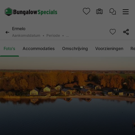
Ermelo
Aankomstdatum
Periode
2 personen, 0 huisdier
Foto's
Accommodaties
Omschrijving
Voorzieningen
R