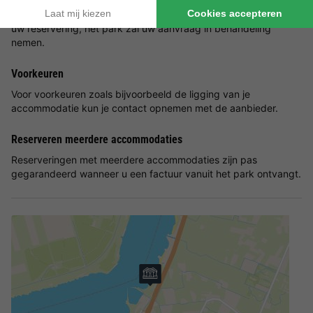
Huisdieren zijn altijd op aanvraag. U dient dit aan te geven bij
uw reservering, het park zal uw aanvraag in behandeling
nemen.
Voorkeuren
Voor voorkeuren zoals bijvoorbeeld de ligging van je
accommodatie kun je contact opnemen met de aanbieder.
Reserveren meerdere accommodaties
Reserveringen met meerdere accommodaties zijn pas
gegarandeerd wanneer u een factuur vanuit het park ontvangt.