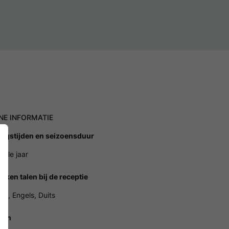
NE INFORMATIE
ngstijden en seizoensduur
hele jaar
oken talen bij de receptie
ds, Engels, Duits
ren