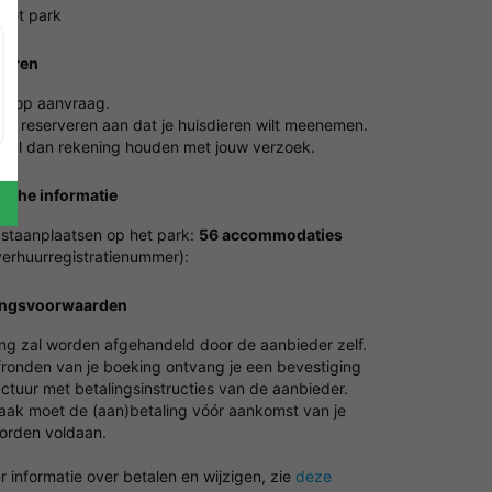
 het park
ieren
en op aanvraag.
het reserveren aan dat je huisdieren wilt meenemen.
 zal dan rekening houden met jouw verzoek.
ische informatie
 staanplaatsen op het park:
56 accommodaties
erhuurregistratienummer):
ingsvoorwaarden
ing zal worden afgehandeld door de aanbieder zelf.
fronden van je boeking ontvang je een bevestiging
ctuur met betalingsinstructies van de aanbieder.
vaak moet de (aan)betaling vóór aankomst van je
worden voldaan.
 informatie over betalen en wijzigen, zie
deze