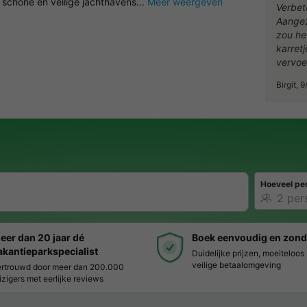
schone en veilige jachthavens...
Meer weergeven
Verbet
Aangezi
zou he
karret
vervoe
Birgit,
Hoeveel pe
eer dan 20 jaar dé
Boek eenvoudig en zond
akantieparkspecialist
Duidelijke prijzen, moeiteloo
veilige betaalomgeving
rtrouwd door meer dan 200.000
izigers met eerlijke reviews