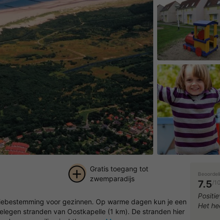
Gratis toegang tot
Beoordel
zwemparadijs
7.5
/1
+ 2
Positie
ntiebestemming voor gezinnen. Op warme dagen kun je een
Het he
foto's
gelegen stranden van Oostkapelle (1 km). De stranden hier