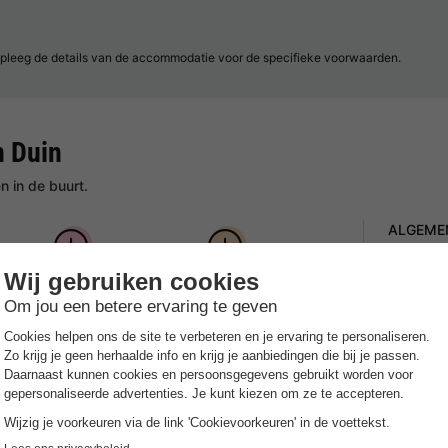
pleeg de details van de accommodatie voor de specifieke voorwaarden.
n Duin
 in de buurt.
ALGEME
Openi
n zee
Natuurrijk
Gratis toegang tot
Het ge
zwemparadijs
Gespr
ntiebestemming voor gezinnen. Op warme dagen kun
Nederlan
e nabijgelegen stranden van Oostkapelle (1 km). De
Parke
keurmerk voor schone en veilige jachthavens en