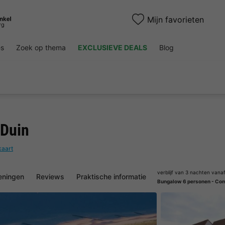
Mijn favorieten
es
Zoek op thema
EXCLUSIEVE DEALS
Blog
 Duin
kaart
verblijf van 3 nachten vana
eningen
Reviews
Praktische informatie