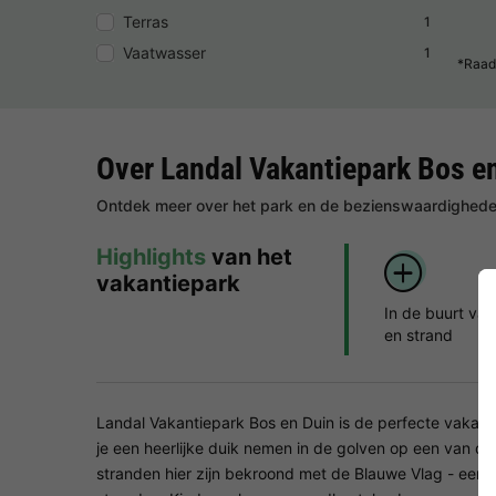
Terras
1
Vaatwasser
1
*Raad
Over Landal Vakantiepark Bos e
Ontdek meer over het park en de bezienswaardigheden
Highlights
van het
vakantiepark
In de buurt va
en strand
Landal Vakantiepark Bos en Duin is de perfecte vaka
je een heerlijke duik nemen in de golven op een van d
stranden hier zijn bekroond met de Blauwe Vlag - een 