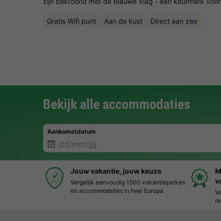
zijn bekroond met de Blauwe Vlag - een keurmerk voor 
Gratis Wifi punt
Aan de kust
Direct aan zee
Bekijk alle accommodaties
Aankomstdatum
Jouw vakantie, jouw keuze
M
v
Vergelijk eenvoudig 1500 vakantieparken
en accommodaties in heel Europa
Ve
re