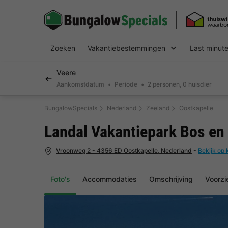
Zoeken
Vakantiebestemmingen
Last minut
Veere
Aankomstdatum
Periode
2 personen, 0 huisdier
BungalowSpecials
Nederland
Zeeland
Oostkapelle
Landal Vakantiepark Bos en
Vroonweg 2 - 4356 ED Oostkapelle, Nederland
-
Bekijk op 
Foto's
Accommodaties
Omschrijving
Voorzi