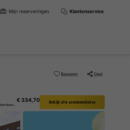
Mijn reserveringen
Klantenservice
Bewaren
Deel
€ 334,70
f
Bekijk alle accommodaties
Bungalow 6 personen - Comfort Restyled