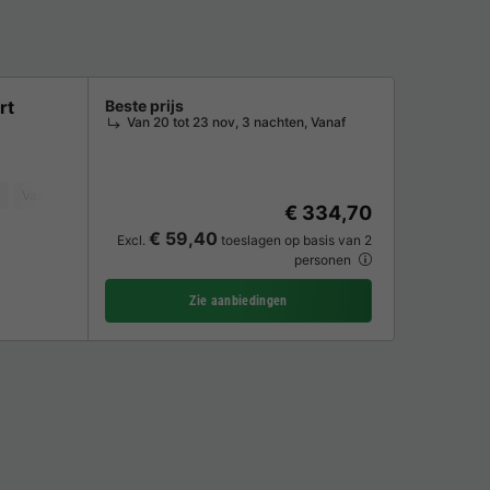
rt
Beste prijs
Van 20 tot 23 nov, 3 nachten, Vanaf
Vaatwasser
Vriezer
Koelkast
Tuinmeubelen
Magnetron
Oven
€ 334,70
€ 59,40
Excl.
toeslagen op basis van 2
personen
Zie aanbiedingen