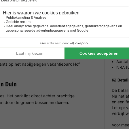
strand, leren surfen of vliegeren!
Buiten
en Duin
Huisd
lfaciliteiten. Je kunt een balletje trappen op het
Huisdier
er een speeltuin waar ze zich kunnen uitleven. Het
Geef bij 
Het park
el op het strand. Er is ook een golfbaan in de buurt.
Prakt
en Duin
Aantal
urants op het nabijgelegen vakantiepark Hof
NRA (v
Betal
en Duin
De betal
es. Het park ligt direct achter prachtige
Na het a
en een fa
sen door de groene bossen en duinen.
Let op: 
verblijf 
Voor meer