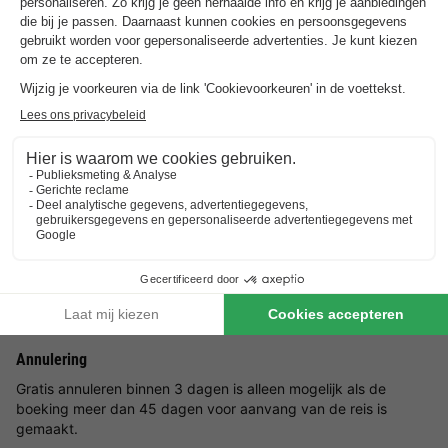
Reserveren meerdere accommodaties
Reserveringen met meerdere accommodaties zijn pas
gegarandeerd wanneer u een factuur vanuit het park ontvangt.
Waarborgsom
Voor elke accommodatie wordt er een waarborgsom in
rekening gebracht. De waarborgsom kunt u vinden op de
factuur van Roompot.
Groepsdeposito's
Als blijkt dat het reisgezelschap geen familie vormt, wordt er
een extra borg in rekening gebracht. De extra groepsborg
wordt door de gast betaald in overeenstemming met de
gemaakte afspraken.
Annulering
Gratis annuleren binnen 3 dagen is alleen mogelijk als de
boeking meer dan 45 dagen voor aanvang van de reis is
gemaakt.