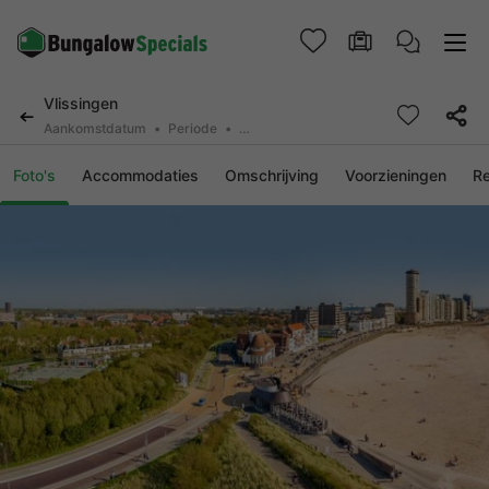
Vlissingen
Aankomstdatum
Periode
2 personen, 0 huisdier
Foto's
Accommodaties
Omschrijving
Voorzieningen
R