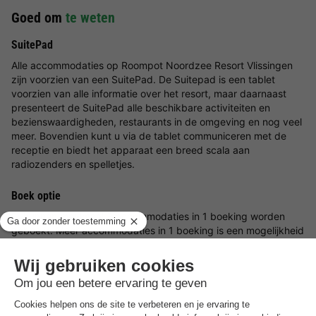
Goed om
te weten
SuitePad
Alle accommodaties op Roompot Noordzee Resort Vlissingen
zijn voorzien van een SuitePad. De Suitepad is een tablet
voorzien van alle informatie over het resort, maar daarnaast
presenteert de SuitePad alle beschikbare activiteiten en
bezienswaardigheden, restaurants in de omgeving en nog veel
meer. Bovendien kunt u via de tablet communiceren met de
receptie en biedt het apparaat een breed scala aan
radiozenders en spelletjes.
Boek optie
Er kunnen maximaal 3 accommodaties in 1 boeking worden
geboekt. Meer accommodaties in 1 boeking is een mogelijkheid
Voorkeuren
Voor voorkeuren zoals bijvoorbeeld de ligging van je
accommodatie kun je contact opnemen met de aanbieder.