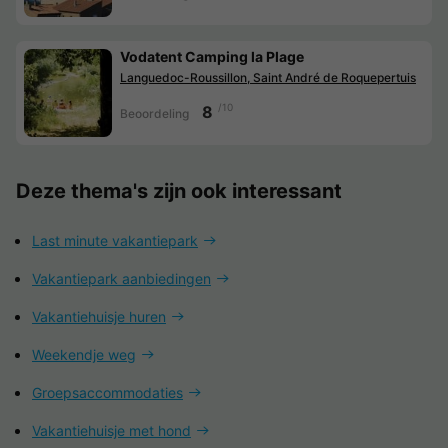
Vodatent Camping la Plage
Languedoc-Roussillon, Saint André de Roquepertuis
/10
8
Beoordeling
Deze thema's zijn ook interessant
Last minute vakantiepark
Vakantiepark aanbiedingen
Vakantiehuisje huren
Weekendje weg
Groepsaccommodaties
Vakantiehuisje met hond