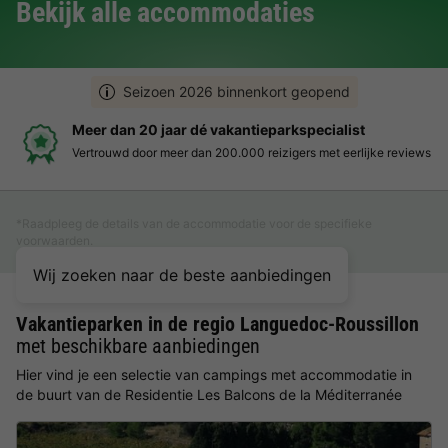
Bekijk alle accommodaties
Seizoen 2026 binnenkort geopend
r dan 20 jaar dé vakantieparkspecialist
Boe
rouwd door meer dan 200.000 reizigers met eerlijke reviews
Duid
*Raadpleeg de details van de accommodatie voor de specifieke
voorwaarden.
Wij zoeken naar de beste aanbiedingen
Vakantieparken in de regio Languedoc-Roussillon
met beschikbare aanbiedingen
Hier vind je een selectie van campings met accommodatie in
de buurt van de Residentie Les Balcons de la Méditerranée