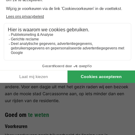
gerechten en tapas!
De omgeving van Résidence Les Balcons de la Méditerranée
In de omgeving van de residentie is van alles te doen voor jong
en oud, zodat iedereen een leuke vakantie kan hebben. U kunt
een bezoek brengen aan de duikclub, die op slechts 2 km
afstand van het vakantiedorp ligt. Er zijn ook veel activiteiten
die u met uw kinderen kunt organiseren, zoals paardrijden en
vissen. Waarom organiseert u geen uitstapje naar het pretpark
Pirat'Parc? Uw kinderen zullen zich uitstekend vermaken op de
vele attracties: glijbanen, elektrische auto's, ijspaleis en vele
andere. Voor een dagje uit met het gezin raden wij een bezoek
aan de mooie stad Carcassonne aan, op iets minder dan een
uur rijden van de residentie.
Goed om
te weten
Voorkeuren