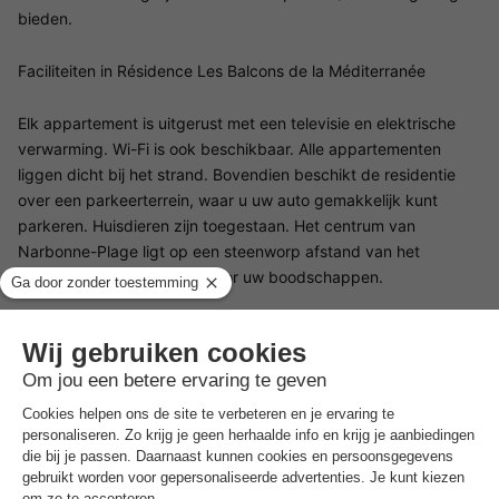
bieden.
Faciliteiten in Résidence Les Balcons de la Méditerranée
Elk appartement is uitgerust met een televisie en elektrische
verwarming. Wi-Fi is ook beschikbaar. Alle appartementen
liggen dicht bij het strand. Bovendien beschikt de residentie
over een parkeerterrein, waar u uw auto gemakkelijk kunt
parkeren. Huisdieren zijn toegestaan. Het centrum van
Narbonne-Plage ligt op een steenworp afstand van het
complex en is erg handig voor uw boodschappen.
Restaurants Residentie Les Balcons de la Méditerranée
Er is geen restaurant in de Résidence Les Balcons de la
Méditerranée. Het centrum van Narbonne-Plage ligt echter op
slechts 600 meter van de residentie. U vindt er dus allerlei
restaurants waar u lekker kunt eten. Bezoek het restaurant Le
Bacchus des Karantes, waar u kunt genieten van traditionele