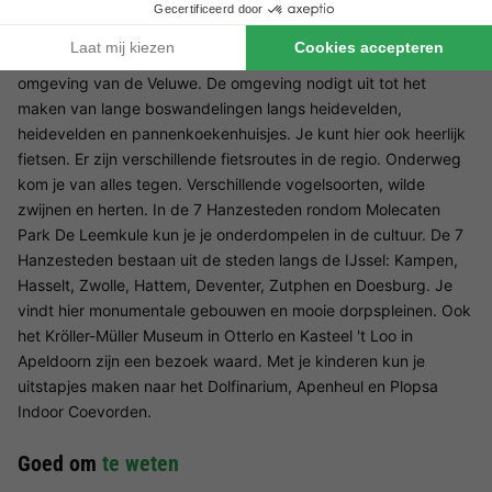
Omgeving Molecaten Park De Leemkule
Deze Molecaten in Hattem ligt in een prachtige bosrijke
omgeving van de Veluwe. De omgeving nodigt uit tot het
maken van lange boswandelingen langs heidevelden,
heidevelden en pannenkoekenhuisjes. Je kunt hier ook heerlijk
fietsen. Er zijn verschillende fietsroutes in de regio. Onderweg
kom je van alles tegen. Verschillende vogelsoorten, wilde
zwijnen en herten. In de 7 Hanzesteden rondom Molecaten
Park De Leemkule kun je je onderdompelen in de cultuur. De 7
Hanzesteden bestaan uit de steden langs de IJssel: Kampen,
Hasselt, Zwolle, Hattem, Deventer, Zutphen en Doesburg. Je
vindt hier monumentale gebouwen en mooie dorpspleinen. Ook
het Kröller-Müller Museum in Otterlo en Kasteel 't Loo in
Apeldoorn zijn een bezoek waard. Met je kinderen kun je
uitstapjes maken naar het Dolfinarium, Apenheul en Plopsa
Indoor Coevorden.
Goed om
te weten