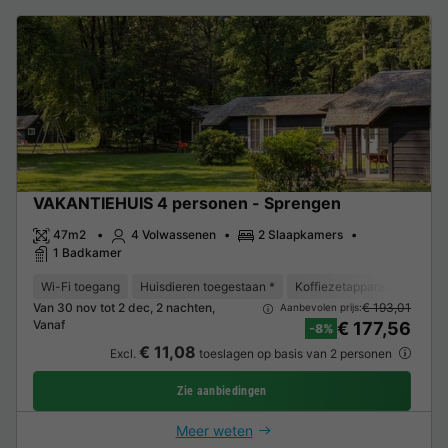
VAKANTIEHUIS 4 personen - Sprengen
47m2
4 Volwassenen
2 Slaapkamers
1 Badkamer
Wi-Fi toegang
Huisdieren toegestaan *
Koffiezetapparaat
Vaat
Van 30 nov tot 2 dec, 2 nachten,
€ 193,01
Aanbevolen prijs:
Vanaf
€ 177,56
-8%
€ 11,08
Excl.
toeslagen op basis van 2 personen
Zie aanbiedingen
Meer weten