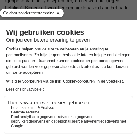
(geopend van mei t/m september) en fietsverhuur (tegen
betaling). Binnenkort wordt er een picklebalveld aan het park
toegevoegd.
Faciliteiten voor kinderen Molecaten Park De Leemkule
Tijdens de schoolvakanties vermaakt het animatieteam de
kinderen met een gevarieerd programma, waaronder musicals,
een roofvogelshow en een playbackshow. Natuurlijk maken de
mascottes van het park, Molly en Caatje, ook deel uit van het
programma!
Restaurants Molecaten Park De Leemkule
Je kunt ontbijten, lunchen en dineren bij Restaurant De Keuken
van Caatje in De Leemkule. WLAN is hier gratis beschikbaar. Er
is ook een kleine, onbemande winkel waar je met je kaart kunt
betalen en een snackbar. Het restaurant, de winkel en de
snackbar hebben beperkte openingstijden van november tot
maart.