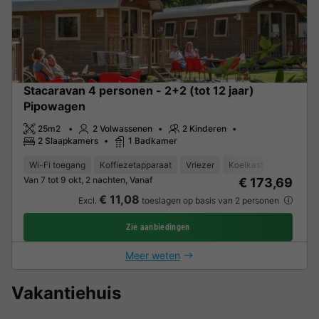
Stacaravan 4 personen - 2+2 (tot 12 jaar)
Pipowagen
25m2
2 Volwassenen
2 Kinderen
2 Slaapkamers
1 Badkamer
Wi-Fi toegang
Koffiezetapparaat
Vriezer
Koelkast
Tuinmeub
Van 7 tot 9 okt, 2 nachten, Vanaf
€ 173,69
€ 11,08
Excl.
toeslagen op basis van 2 personen
Zie aanbiedingen
Meer weten
Vakantiehuis