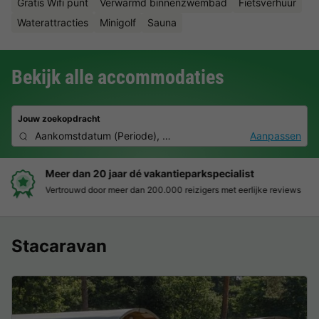
Gratis Wifi punt
Verwarmd binnenzwembad
Fietsverhuur
Waterattracties
Minigolf
Sauna
Bekijk alle accommodaties
Jouw zoekopdracht
Aankomstdatum
(
Periode
),
2 personen, 0 huisdier
Aanpassen
Boek eenvoudig en zonder stress
Duidelijke prijzen, moeiteloos boeken en veilige betaalomgeving
Stacaravan