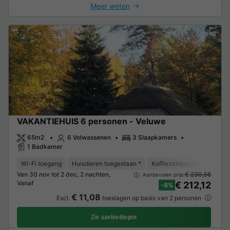
Meer weten
VAKANTIEHUIS 6 personen - Veluwe
65m2
6 Volwassenen
3 Slaapkamers
1 Badkamer
Wi-Fi toegang
Huisdieren toegestaan *
Koffiezetapparaat
Vaat
Van 30 nov tot 2 dec, 2 nachten,
€ 230,56
Aanbevolen prijs:
Vanaf
€ 212,12
-8%
€ 11,08
Excl.
toeslagen op basis van 2 personen
Zie aanbiedingen