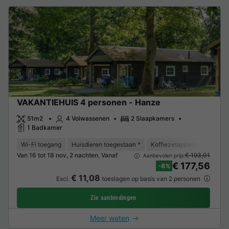
VAKANTIEHUIS 4 personen - Hanze
51m2
4 Volwassenen
2 Slaapkamers
1 Badkamer
Wi-Fi toegang
Huisdieren toegestaan *
Koffiezetapparaat
Vaat
Van 16 tot 18 nov, 2 nachten, Vanaf
€ 193,01
Aanbevolen prijs:
€ 177,56
-8%
€ 11,08
Excl.
toeslagen op basis van 2 personen
Zie aanbiedingen
Meer weten