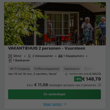
VAKANTIEHUIS 2 personen - Vuursteen
38m2
2 Volwassenen
1 Slaapkamers
1 Badkamer
Wi-Fi toegang
Koffiezetapparaat
Vaatwasser
Koelkast
Tuinm
Van 16 tot 18 nov, 2 nachten, Vanaf
€ 161,73
Aanbevolen prijs:
€ 148,79
-8%
€ 11,08
Excl.
toeslagen op basis van 2 personen
Zie aanbiedingen
Meer weten