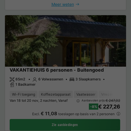
Meer weten
VAKANTIEHUIS 6 personen - Buitengoed
65m2
6 Volwassenen
3 Slaapkamers
1 Badkamer
Wi-Fi toegang
Koffiezetapparaat
Vaatwasser
Vriezer
Koelka
Van 18 tot 20 nov, 2 nachten, Vanaf
€ 247,02
Aanbevolen prijs:
€ 227,26
-8%
€ 11,08
Excl.
toeslagen op basis van 2 personen
Zie aanbiedingen