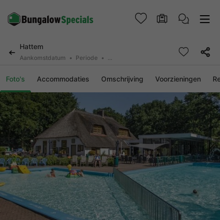
Hattem
Aankomstdatum
Periode
2 personen, 0 huisdier
Foto's
Accommodaties
Omschrijving
Voorzieningen
R