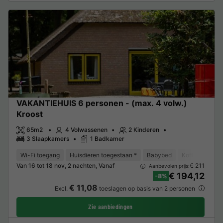
VAKANTIEHUIS 6 personen - (max. 4 volw.)
Kroost
65m2
4 Volwassenen
2 Kinderen
3 Slaapkamers
1 Badkamer
Wi-Fi toegang
Huisdieren toegestaan *
Babybed
Koffiezetappa
Van 16 tot 18 nov, 2 nachten, Vanaf
€ 211
Aanbevolen prijs:
€ 194,12
-8%
€ 11,08
Excl.
toeslagen op basis van 2 personen
Zie aanbiedingen