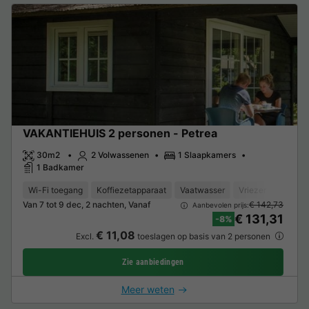
VAKANTIEHUIS 2 personen - Petrea
30m2
2 Volwassenen
1 Slaapkamers
1 Badkamer
Wi-Fi toegang
Koffiezetapparaat
Vaatwasser
Vriezer
Koelka
Van 7 tot 9 dec, 2 nachten, Vanaf
€ 142,73
Aanbevolen prijs:
€ 131,31
-8%
€ 11,08
Excl.
toeslagen op basis van 2 personen
Zie aanbiedingen
Meer weten