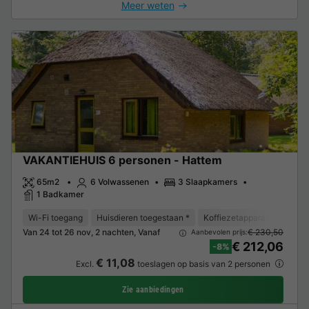
Meer weten
VAKANTIEHUIS 6 personen - Hattem
65m2
6 Volwassenen
3 Slaapkamers
1 Badkamer
Wi-Fi toegang
Huisdieren toegestaan *
Koffiezetapparaat
Vaat
Van 24 tot 26 nov, 2 nachten, Vanaf
€ 230,50
Aanbevolen prijs:
€ 212,06
-8%
€ 11,08
Excl.
toeslagen op basis van 2 personen
Zie aanbiedingen