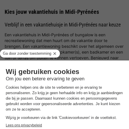
Kies jouw vakantiehuis in Midi-Pyrénées
Verblijf in een vakantiehuisje in Midi-Pyrénées naar keuze
Een vakantiehuis in Midi-Pyrénées of bungalow is een
recreatiewoning dat men huurt om de vakantie door te
brengen. Een vakantiewoning beschikt over het algemeen over
een woonkamer, keuken, slaapkamer(s), een badkamer en een
tuin of terras om buiten te kunnen vertoeven. Benieuwd naar
welke bungalows in Midi-Pyrénées wij op BungalowSpecials te
bieden hebben? Op deze pagina vind je een een divers en
veelzijdig aanbod aan vakantiehuizen in Midi-Pyrénées. Ideaal
voor wanneer je een
goedkoop weekendje weg
,
midweek weg
of een
weekje weg in Nederland
of het buitenland wilt met je
geliefdes.
Welk soort bungalows in Midi-Pyrénées zijn er
beschikbaar?
Op deze pagina filter je met gemak op de verschillende
mogelijke voorzieningen en/of faciliteiten om een vakantiehuisje