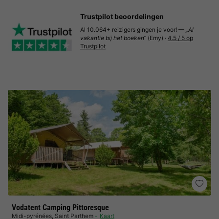
Trustpilot beoordelingen
Al 10.064+ reizigers gingen je voor! —
„Al
vakantie bij het boeken“
(Emy) ·
4.5 / 5 op
Trustpilot
Vodatent Camping Pittoresque
Midi-pyrénées
,
Saint Parthem
Kaart