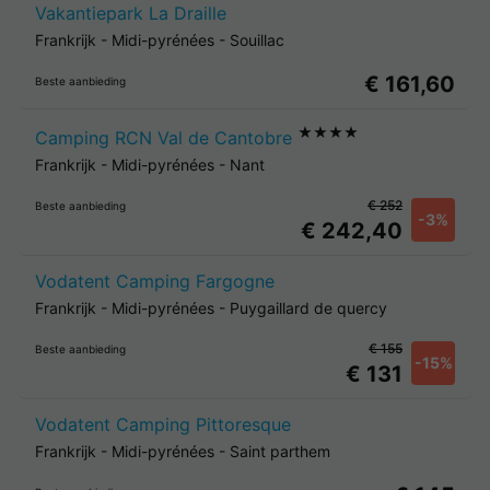
Vakantiepark La Draille
Frankrijk
-
Midi-pyrénées
-
Souillac
€ 161,60
Beste aanbieding
★★★★
Camping RCN Val de Cantobre
Frankrijk
-
Midi-pyrénées
-
Nant
€ 252
Beste aanbieding
-3%
€ 242,40
Vodatent Camping Fargogne
Frankrijk
-
Midi-pyrénées
-
Puygaillard de quercy
€ 155
Beste aanbieding
-15%
€ 131
Vodatent Camping Pittoresque
Frankrijk
-
Midi-pyrénées
-
Saint parthem