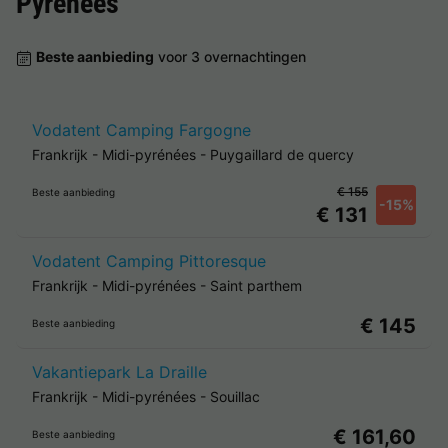
Pyrénées
Beste aanbieding
voor 3 overnachtingen
Vodatent Camping Fargogne
Frankrijk
-
Midi-pyrénées
-
Puygaillard de quercy
€ 155
Beste aanbieding
-15%
€ 131
Vodatent Camping Pittoresque
Frankrijk
-
Midi-pyrénées
-
Saint parthem
€ 145
Beste aanbieding
Vakantiepark La Draille
Frankrijk
-
Midi-pyrénées
-
Souillac
€ 161,60
Beste aanbieding