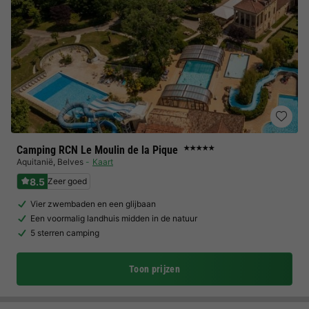
Camping RCN Le Moulin de la Pique
★★★★★
Aquitanië
,
Belves
Kaart
8.5
Zeer goed
Vier zwembaden en een glijbaan
Een voormalig landhuis midden in de natuur
5 sterren camping
Toon prijzen