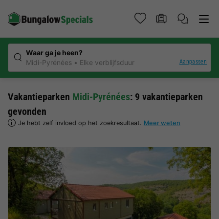
Waar ga je heen?
Aanpassen
Midi-Pyrénées
Elke verblijfsduur
Vakantieparken
Midi-Pyrénées
: 9 vakantieparken
gevonden
Je hebt zelf invloed op het zoekresultaat.
Meer weten