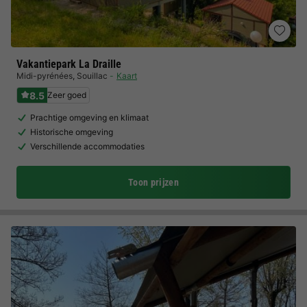
Vakantiepark La Draille
Midi-pyrénées
,
Souillac
Kaart
8.5
Zeer goed
Prachtige omgeving en klimaat
Historische omgeving
Verschillende accommodaties
Toon prijzen