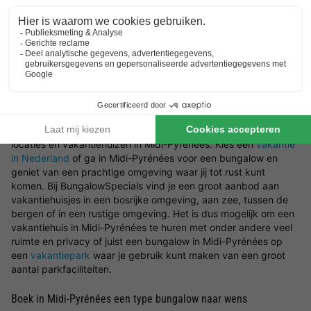
in Midi-Pyrénées te vinden die aansluit op jouw wensen. Ben je
er nog niet zeker van waar je precies naar op zoek bent? Wij
helpen je graag in Midi-Pyrénées een bungalow te boeken. Wil
jij er op het laatste moment even tussenuit? Kies dan voor een
last minute vakantiehuisje
.
Zoek jouw ideale locatie in Midi-Pyrénées voor het vakantiehuis
Wat voor type bungalow in Midi-Pyrénées wil jij boeken en in
welke omgeving wil jij zitten? Laat je inspireren door de mooiste
locaties en vakantiehuizen in Midi-Pyrénées. Kies een
vakantie
in Nederland
of ga in Midi-Pyrénées voor een bungalow en
geniet van een prachtige omgeving waar jij tot rust kunt
komen. Bij BungalowSpecials vind je een groot aanbod aan
vakantiehuisjes in een bosrijke omgeving, aan zee, tussen de
bergen of in een rustige omgeving. Het is dus mogelijk om een
vakantiehuis in Midi-Pyrénées te huren met onder andere veel
ruimte en privacy of juist een bungalow in Midi-Pyrénées op
een
vakantiepark
waar je gebruik kunt maken van een groot
aantal parkfaciliteiten.
Boek in Midi-Pyrénées een type bungalow naar wens