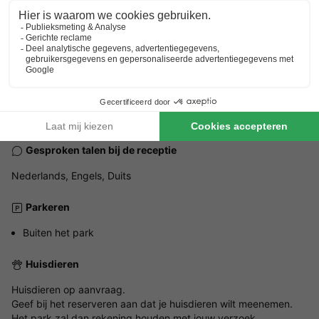
Waterstaete 2 - 8376 JA Ossenzijl, Nederland
ALGEMENE INFORMATIE
Openingstijden en seizoensduur
Het gehele jaar
Gesproken talen bij de receptie
Nederlands, Engels, Duits
Parkeren
Buiten het park
Huisdieren
Huisdieren op aanvraag.
Geef bij het reserveren aan dat je huisdieren wilt meenemen.
Het park zal dan rekening houden met jouw verzoek.