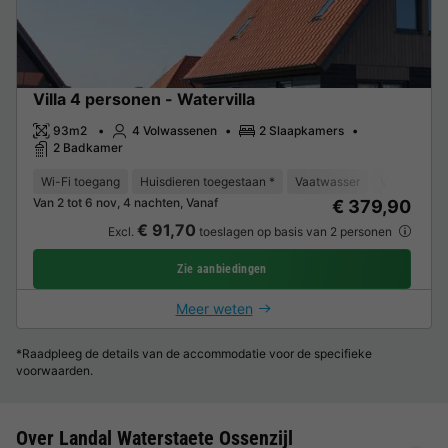
Villa 4 personen - Watervilla
93m2
4 Volwassenen
2 Slaapkamers
2 Badkamer
Wi-Fi toegang
Huisdieren toegestaan *
Vaatwasser
Vriezer
K
Van 2 tot 6 nov, 4 nachten, Vanaf
€ 379,90
€ 91,70
Excl.
toeslagen op basis van 2 personen
Zie aanbiedingen
Meer weten
*Raadpleeg de details van de accommodatie voor de specifieke
voorwaarden.
Over Landal Waterstaete Ossenzijl