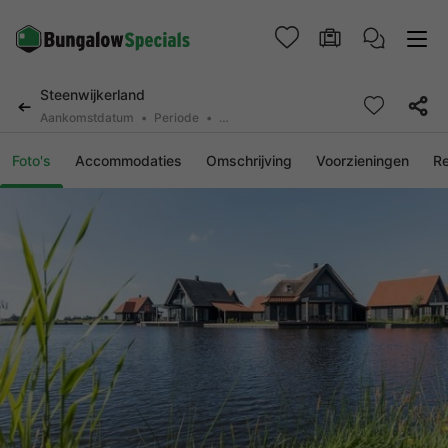
Steenwijkerland
Aankomstdatum
Periode
2 personen, 0 huisdier
Foto's
Accommodaties
Omschrijving
Voorzieningen
R