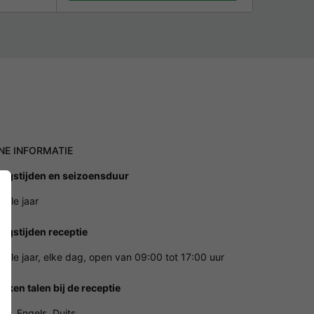
NE INFORMATIE
ngstijden en seizoensduur
hele jaar
ngstijden receptie
hele jaar, elke dag, open van 09:00 tot 17:00 uur
oken talen bij de receptie
ds, Engels, Duits