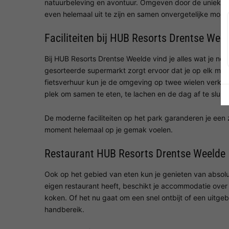
natuurbeleving en avontuur. Omgeven door de unieke na
even helemaal uit te zijn en samen onvergetelijke mom
Faciliteiten bij HUB Resorts Drentse Wee
Bij HUB Resorts Drentse Weelde vind je alles wat je n
gesorteerde supermarkt zorgt ervoor dat je op elk mo
fietsverhuur kun je de omgeving op twee wielen verke
plek om samen te eten, te lachen en de dag af te sluite
De moderne faciliteiten op het park garanderen je een zor
moment helemaal op je gemak voelen.
Restaurant HUB Resorts Drentse Weelde
Ook op het gebied van eten kun je genieten van absolute
eigen restaurant heeft, beschikt je accommodatie over 
koken. Of het nu gaat om een snel ontbijt of een uitgebr
handbereik.