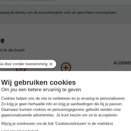
pleeg de details van de accommodatie voor de specifieke voorwaarden.
de
 in de buurt.
ALGEME
Openi
Idyllisch
Luxe
Het ge
d
vakantiepark in
vakantiehuizen
 voor
hartje Drenthe
Openi
Het ge
 vakantiepark midden in de prachtige Drentse
Gespr
dt jou en je gezin de perfecte mix van ontspanning,
Nederlan