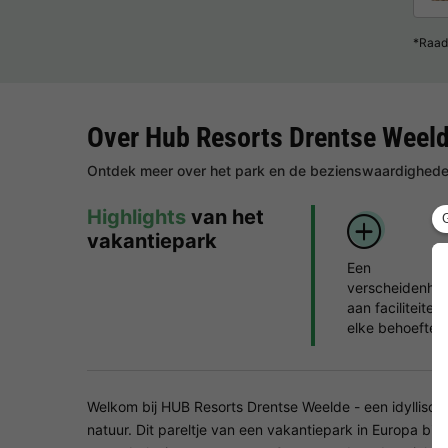
*Raad
Over Hub Resorts Drentse Weel
Ontdek meer over het park en de bezienswaardigheden
Highlights
van het
vakantiepark
Een
verscheidenhei
aan faciliteiten
elke behoefte
Welkom bij HUB Resorts Drentse Weelde - een idyllisch
natuur. Dit pareltje van een vakantiepark in Europa bie