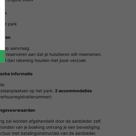
ren
 het park
ieren
en op aanvraag.
het reserveren aan dat je huisdieren wilt meenemen.
 zal dan rekening houden met jouw verzoek.
ische informatie
ie
 staanplaatsen op het park:
2 accommodaties
erhuurregistratienummer):
ingsvoorwaarden
ing zal worden afgehandeld door de aanbieder zelf.
fronden van je boeking ontvang je een bevestiging
ctuur met betalingsinstructies van de aanbieder.