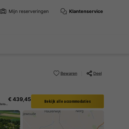
Mijn reserveringen
Klantenservice
Bewaren
Deel
€ 439,45
Bekijk alle accommodaties
Chalet 4 personen - Luxe lodge rolstoeltoegankelijk