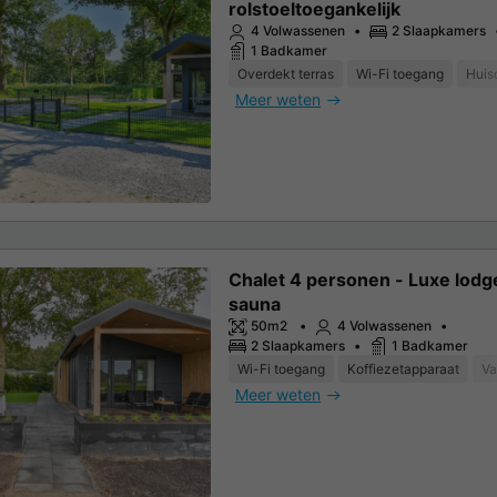
rolstoeltoegankelijk
4 Volwassenen
2 Slaapkamers
1 Badkamer
Overdekt terras
Wi-Fi toegang
Huis
Meer weten
Chalet 4 personen - Luxe lodg
sauna
50m2
4 Volwassenen
2 Slaapkamers
1 Badkamer
Wi-Fi toegang
Koffiezetapparaat
Va
Meer weten