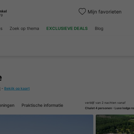
Mijn favorieten
es
Zoek op thema
EXCLUSIEVE DEALS
Blog
e
d
-
Bekijk op kaart
verblijf van 2 nachten vanaf
eningen
Praktische informatie