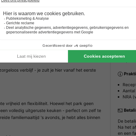
tuur van de regio is het park de ideale plek om er
enten te beleven.
Parke
lde
Buiten
odig hebt voor een ontspannen vakantie. De goed
Huisd
ment verse levensmiddelen kunt inslaan. Met de
Huisdier
nnen. En de barbecueplaatsen zijn een geweldige
Geef bij 
n.
Het park
geloos verblijf - je zult je hier vanaf het eerste
Prakt
Recept
Aantal
NRA (v
 vrijheid en flexibiliteit. Hoewel het park geen
Betal
een volledig uitgeruste keuken - perfect om zelf te
eide familiemaaltijd 's avonds, je hebt alles binnen
De betal
Na het a
en een fa