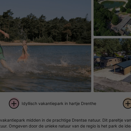
Idyllisch vakantiepark in hartje Drenthe
+ 7
vakantiepark midden in de prachtige Drentse natuur. Dit pareltje van
foto's
uur. Omgeven door de unieke natuur van de regio is het park de idea