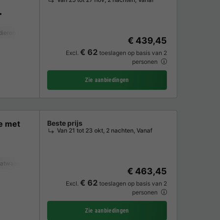
dieren toegestaan *
Ontvangst van verminderde mobiliteit
Koffiezetappara
€ 439,45
€ 62
Excl.
toeslagen op basis van 2
personen
Zie aanbiedingen
e met
Beste prijs
Van 21 tot 23 okt, 2 nachten, Vanaf
atwasser
Vriezer
Koelkast
Tuinmeubelen
Magnetron
Oven
Par
€ 463,45
€ 62
Excl.
toeslagen op basis van 2
personen
Zie aanbiedingen