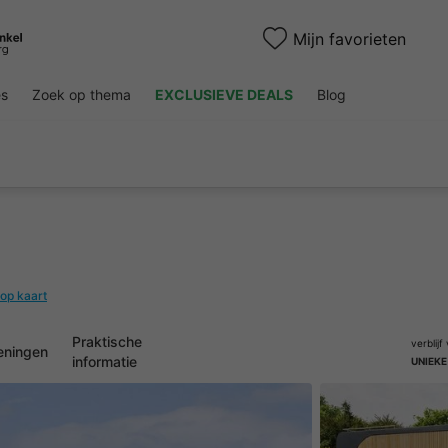
Mijn favorieten
es
Zoek op thema
EXCLUSIEVE DEALS
Blog
 op kaart
Praktische
verblij
eningen
informatie