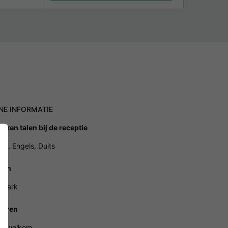
NE INFORMATIE
oken talen bij de receptie
ds, Engels, Duits
ren
 park
ieren
en welkom.