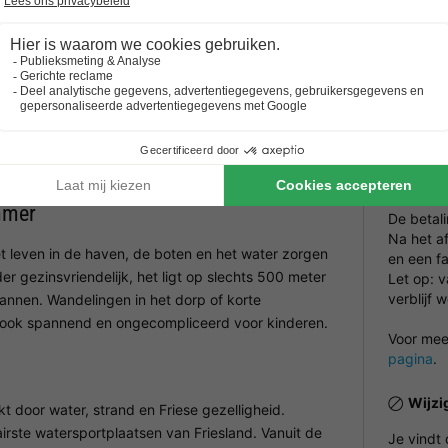
Het maxi
aangegev
haven van Lemmer. Wi-Fi is beschikbaar, een grote
Prakt
f gewoon kijken naar het maritieme reilen en zeilen
Jacht
and van de stad en combineren rust op het water
NRA (v
mogelijkheden. Hier kun je genieten van een
e mooiste watersportgebieden van Friesland.
Betal
mmer
De betal
Na het a
t leven in de haven, de boten en het water zorgen
en een fa
er gezinsvriendelijk, het ligt op slechts 500 meter
Let op: 
verblijf 
annen. Wandelingen in het dorp of korte
f ook spannend en ongecompliceerd voor kinderen.
Voor meer
pagina
.
Wijzi
oor water, strand en Friese gezelligheid.
irste watersportplaatsen van Friesland. Vanuit de
Je vindt