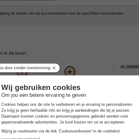
pleeg de details van de accommodatie voor de specifieke voorwaarden.
 in de buurt.
ALGEME
Gespr
um
Woonboot direct in
Perfect voor
Nederlan
de jachthaven
watersportfans
Parke
 een bijzondere vakantiebeleving op het water. Je
Op het
ssen het IJsselmeer en de Friese meren. De locatie is
Huisd
n lopen van het levendige centrum en strand van
en afwisseling willen combineren.
Huisdier