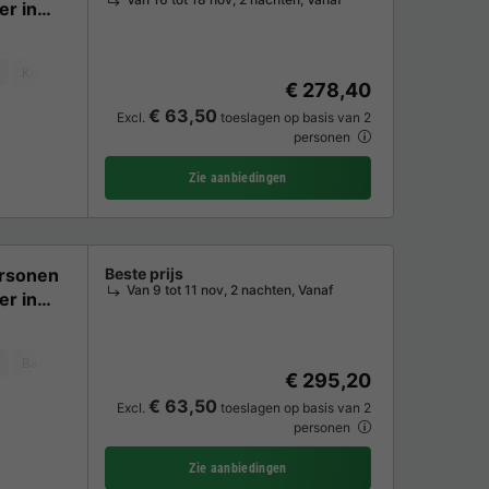
er in
Koffiezetapparaat
Vaatwasser
Vriezer
Koelkast
Tuinmeubelen
€ 278,40
€ 63,50
Excl.
toeslagen op basis van 2
personen
Zie aanbiedingen
rsonen
Beste prijs
Van 9 tot 11 nov, 2 nachten, Vanaf
er in
Barbecue
Koffiezetapparaat
Vaatwasser
Koelkast
Tuinmeubelen
€ 295,20
€ 63,50
Excl.
toeslagen op basis van 2
personen
Zie aanbiedingen