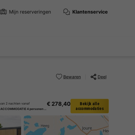
Mijn reserveringen
Klantenservice
Bewaren
Deel
€ 278,40
Bekijk alle
f van 2 nachten vanaf
accommodaties
UNIEKE ACCOMMODATIE 4 personen - Luxe overnachten op het water in Friesland