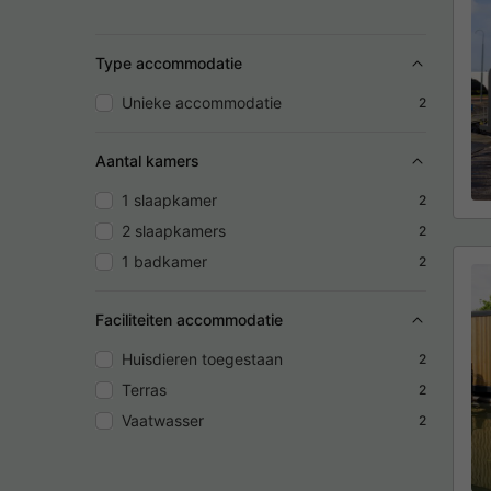
Type accommodatie
Unieke accommodatie
2
Aantal kamers
1 slaapkamer
2
2 slaapkamers
2
1 badkamer
2
Faciliteiten accommodatie
Huisdieren toegestaan
2
Terras
2
Vaatwasser
2