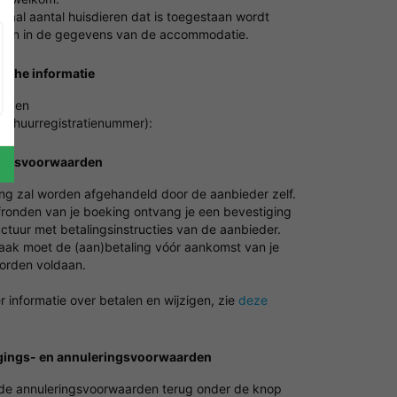
maal aantal huisdieren dat is toegestaan wordt
en in de gegevens van de accommodatie.
ische informatie
haven
erhuurregistratienummer):
ingsvoorwaarden
ing zal worden afgehandeld door de aanbieder zelf.
fronden van je boeking ontvang je een bevestiging
ctuur met betalingsinstructies van de aanbieder.
vaak moet de (aan)betaling vóór aankomst van je
worden voldaan.
 informatie over betalen en wijzigen, zie
deze
gings- en annuleringsvoorwaarden
 de annuleringsvoorwaarden terug onder de knop