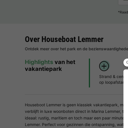
*Raad
Over Houseboat Lemmer
Ontdek meer over het park en de bezienswaardigheden
Highlights
van het
vakantiepark
Strand & centr
op loopafstand
Houseboot Lemmer is geen klassiek vakantiepark, maar
verblijft in luxe woonboten direct in Marina Lemmer, tu
ideaal: rustig, maritiem en toch maar een paar minute
Lemmer. Perfect voor gezinnen die ontspanning, water 