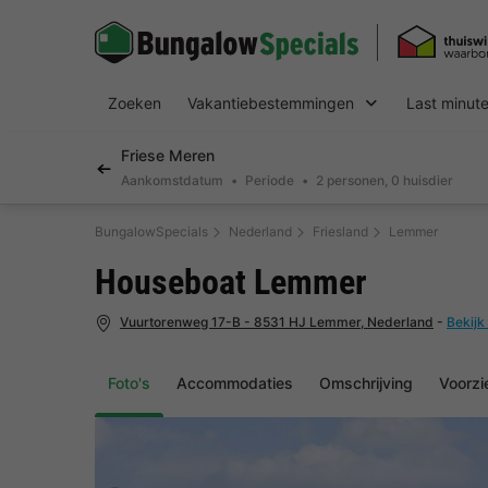
Zoeken
Vakantiebestemmingen
Last minut
Friese Meren
Aankomstdatum
Periode
2 personen, 0 huisdier
BungalowSpecials
Nederland
Friesland
Lemmer
Houseboat Lemmer
Vuurtorenweg 17-B - 8531 HJ Lemmer, Nederland
-
Bekijk
Foto's
Accommodaties
Omschrijving
Voorzi