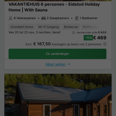
VAKANTIEHUIS 6 personen - Eidstod Holiday
Home | With Sauna
6 Volwassenen
3 Slaapkamers
1 Badkamer
Overdekt terras
Wi-Fi toegang
Barbecue
Koffiezetapparaat
Van 20 tot 23 nov, 3 nachten, Vanaf
€ 532
Aanbevolen prijs:
€ 469
-11%
€ 167,50
Excl.
toeslagen op basis van 2 personen
Zie aanbiedingen
Meer weten