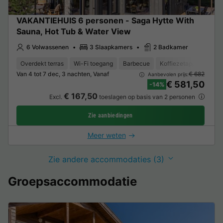
VAKANTIEHUIS 6 personen - Saga Hytte With
Sauna, Hot Tub & Water View
6 Volwassenen
3 Slaapkamers
2 Badkamer
Overdekt terras
Wi-Fi toegang
Barbecue
Koffiezetapparaat
Van 4 tot 7 dec, 3 nachten, Vanaf
€ 682
Aanbevolen prijs:
€ 581,50
-14%
€ 167,50
Excl.
toeslagen op basis van 2 personen
Zie aanbiedingen
Meer weten
Zie andere accommodaties (3)
Groepsaccommodatie