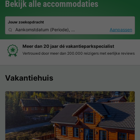
Bekijk alle accommodaties
Jouw zoekopdracht
Aankomstdatum
(
Periode
),
2 personen, 0 huisdier
Aanpassen
Boek eenvoudig en zonder stress
Duidelijke prijzen, moeiteloos boeken en veilige betaalomgeving
Vakantiehuis