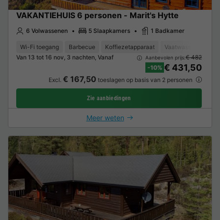
VAKANTIEHUIS 6 personen - Marit's Hytte
6 Volwassenen
5 Slaapkamers
1 Badkamer
Wi-Fi toegang
Barbecue
Koffiezetapparaat
Vaatwasser
Vrie
Van 13 tot 16 nov, 3 nachten, Vanaf
€ 482
Aanbevolen prijs:
€ 431,50
-10%
€ 167,50
Excl.
toeslagen op basis van 2 personen
Zie aanbiedingen
Meer weten