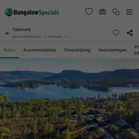
Telemark
Aankomstdatum
Periode
2 personen, 0 huisdier
Pr
Foto's
Accommodaties
Omschrijving
Voorzieningen
in