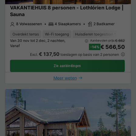
VAKANTIEHUIS 8 personen - Lothlórien Lodge |
Sauna
8 Volwassenen
4 Slaapkamers
2 Badkamer
Overdekt terras
Wi-Fi toegang
Huisdieren toegestaan *
Barbec
Van 30 nov tot 2 dec, 2 nachten,
€ 662
Aanbevolen prijs:
Vanaf
€ 566,50
-14%
€ 137,50
Excl.
toeslagen op basis van 2 personen
Zie aanbiedingen
Meer weten