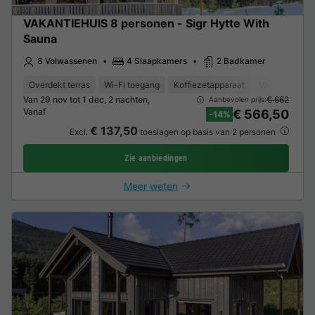
VAKANTIEHUIS 8 personen - Sigr Hytte With
Sauna
8 Volwassenen
4 Slaapkamers
2 Badkamer
Overdekt terras
Wi-Fi toegang
Koffiezetapparaat
Vaatwasser
Van 29 nov tot 1 dec, 2 nachten,
€ 662
Aanbevolen prijs:
Vanaf
€ 566,50
-14%
€ 137,50
Excl.
toeslagen op basis van 2 personen
Zie aanbiedingen
Meer weten