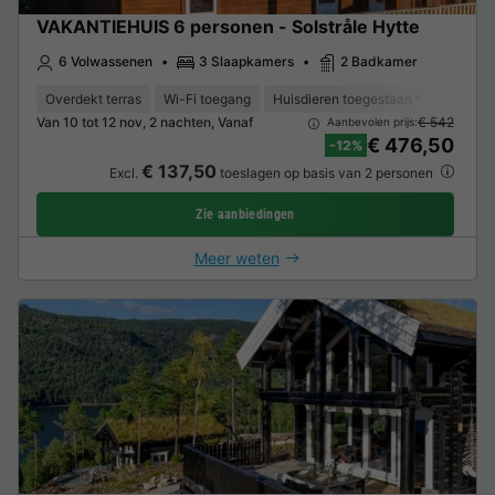
VAKANTIEHUIS 6 personen - Solstråle Hytte
6 Volwassenen
3 Slaapkamers
2 Badkamer
Overdekt terras
Wi-Fi toegang
Huisdieren toegestaan *
Koffiez
Van 10 tot 12 nov, 2 nachten, Vanaf
€ 542
Aanbevolen prijs:
€ 476,50
-12%
€ 137,50
Excl.
toeslagen op basis van 2 personen
Zie aanbiedingen
Meer weten