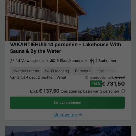
VAKANTIEHUIS 14 personen - Lakehouse With
Sauna & By the Water
14 Volwassenen
6 Slaapkamers
2 Badkamer
Overdekt terras
Wi-Fi toegang
Barbecue
Koffiezetapparaat
Van 2 tot 4 dec, 2 nachten, Vanaf
€ 857
Aanbevolen prijs:
€ 731,50
-14%
€ 137,50
Excl.
toeslagen op basis van 2 personen
Zie aanbiedingen
Meer weten