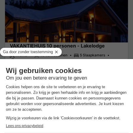
VAKANTIEHUIS 10 personen - Lakelodge
175m2
10 Volwassenen
5 Slaapkamers
3 Badkamer
Overdekt terras
Wi-Fi toegang
Huisdieren toegestaan *
Barbec
Van 16 tot 18 nov, 2 nachten, Vanaf
€ 947
Aanbevolen prijs:
€ 769,40
-18%
€ 137,50
Excl.
toeslagen op basis van 2 personen
Zie aanbiedingen
Meer weten
Chalet