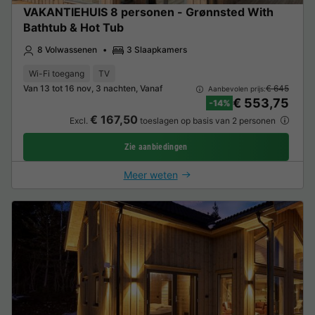
VAKANTIEHUIS 8 personen - Grønnsted With
Bathtub & Hot Tub
8 Volwassenen
3 Slaapkamers
Wi-Fi toegang
TV
Van 13 tot 16 nov, 3 nachten, Vanaf
€ 645
Aanbevolen prijs:
€ 553,75
-14%
€ 167,50
Excl.
toeslagen op basis van 2 personen
Zie aanbiedingen
Meer weten