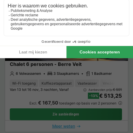
Chalet 6 personen - Berre Veit
6 Volwassenen
3 Slaapkamers
1 Badkamer
Wi-Fi toegang
Koffiezetapparaat
Vaatwasser
Vriezer
Koelka
Van 13 tot 16 nov, 3 nachten, Vanaf
€ 591
Aanbevolen prijs:
€ 513,25
-13%
€ 167,50
Excl.
toeslagen op basis van 2 personen
Zie aanbiedingen
Meer weten