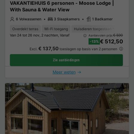
VAKANTIEHUIS 6 personen - Moose Lodge |
With Sauna & Water View
6 Volwassenen
3 Slaapkamers
1 Badkamer
Overdekt terras
Wi-Fi toegang
Huisdieren toegestaan *
Barbec
Van 24 tot 26 nov, 2 nachten, Vanaf
€ 590
Aanbevolen prijs:
€ 512,50
-13%
€ 137,50
Excl.
toeslagen op basis van 2 personen
Zie aanbiedingen
Meer weten