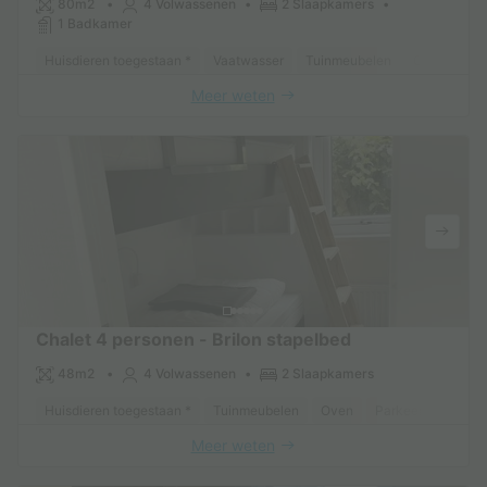
80m2
4 Volwassenen
2 Slaapkamers
1 Badkamer
Huisdieren toegestaan *
Vaatwasser
Tuinmeubelen
Oven
Par
Meer weten
Chalet 4 personen - Brilon stapelbed
48m2
4 Volwassenen
2 Slaapkamers
Huisdieren toegestaan *
Tuinmeubelen
Oven
Parkeerplaats
Meer weten