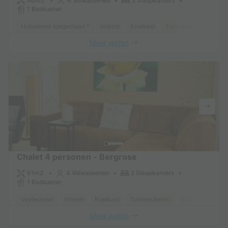
40m2
4 Volwassenen
2 Slaapkamers
1 Badkamer
Huisdieren toegestaan *
Vriezer
Koelkast
Tuinmeubelen
TV
Meer weten
Chalet 4 personen - Bergrose
61m2
4 Volwassenen
2 Slaapkamers
1 Badkamer
Vaatwasser
Vriezer
Koelkast
Tuinmeubelen
Oven
TV
Meer weten