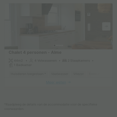
Chalet 4 personen - Alme
44m2
4 Volwassenen
2 Slaapkamers
1 Badkamer
Huisdieren toegestaan *
Vaatwasser
Vriezer
Koelkast
Tuinm
Meer weten
Zie andere accommodaties (1)
*Raadpleeg de details van de accommodatie voor de specifieke
voorwaarden.