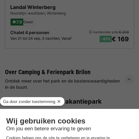
Landal Winterberg
Noordrijn-westfalen
,
Winterberg
7.9
Goed
Chalet 4 personen
€ 319
Aanbevolen prijs:
€ 169
Van 21 tot 24 sep, 3 nachten, Vanaf
-47%
Over Camping & Ferienpark Brilon
Ontdek meer over het park en de bezienswaardigheden
in de buurt.
Highlights
van het vakantiepark
Fantastich uitzicht