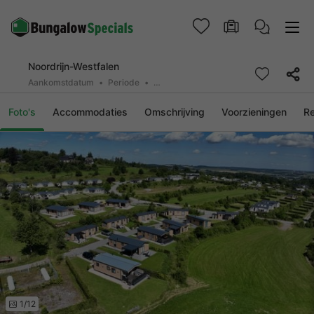
Noordrijn-Westfalen
Aankomstdatum
Periode
2 personen, 0 huisdier
Foto's
Accommodaties
Omschrijving
Voorzieningen
R
1/12