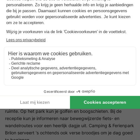
Direct aan natuurpark Rothaarsteig gelegen
Wandelen, skiën en langlaufen
Afstand vanaf Utrecht: ca. 294 km. Camping & Ferienpark
Brilon ligt op 3 km van het Hanzestadje Brilon in Sauerland,
Duitsland. Een prachtige vakantiebestemming met een
uitzonderlijk uitzicht op de bergen van Sauerland. Je kunt je
hier zowel in de zomer als in de winter prima vermaken!
Faciliteiten op Camping & Ferienpark Brilon
Op Camping & Ferienpark Brilon kun je genieten van rust en
ruimte. Op het park kun je golfen en boogschieten. Bij de
receptie kun je informeren naar bewegwijzerde fiets- en
wandelroutes voor een heerlijk dagje uit. Camping & Ferienpark
Brilon serveert 's ochtends ook verse broodjes om je dag goed
te beginnen.