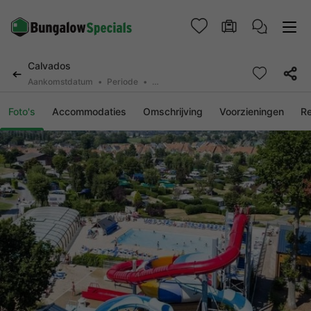
Calvados
Aankomstdatum
Periode
2 personen, 0 huisdier
Foto's
Accommodaties
Omschrijving
Voorzieningen
R