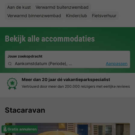
Aan de kust
Verwarmd buitenzwembad
Verwarmd binnenzwembad
Kinderclub
Fietsverhuur
Bekijk alle accommodaties
Jouw zoekopdracht
Aankomstdatum
(
Periode
),
2 personen, 0 huisdier
Aanpassen
Boek eenvoudig en zonder stress
s
Duidelijke prijzen, moeiteloos boeken en veilige betaalomgevin
Stacaravan
Gratis annuleren