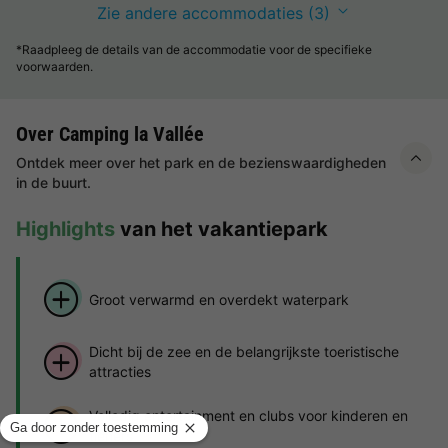
Zie andere accommodaties (3)
*Raadpleeg de details van de accommodatie voor de specifieke
voorwaarden.
Over Camping la Vallée
Ontdek meer over het park en de bezienswaardigheden
in de buurt.
Highlights
van het vakantiepark
Groot verwarmd en overdekt waterpark
Dicht bij de zee en de belangrijkste toeristische
attracties
Volledig entertainment en clubs voor kinderen en
tieners