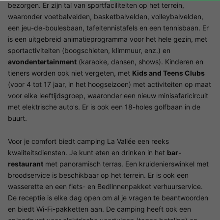
bezorgen. Er zijn tal van sportfaciliteiten op het terrein,
waaronder voetbalvelden, basketbalvelden, volleybalvelden,
een jeu-de-boulesbaan, tafeltennistafels en een tennisbaan. Er
is een uitgebreid animatieprogramma voor het hele gezin, met
sportactiviteiten (boogschieten, klimmuur, enz.) en
avondentertainment
(karaoke, dansen, shows). Kinderen en
tieners worden ook niet vergeten, met
Kids and Teens Clubs
(voor 4 tot 17 jaar, in het hoogseizoen) met activiteiten op maat
voor elke leeftijdsgroep, waaronder een nieuw minisafaricircuit
met elektrische auto's. Er is ook een 18-holes golfbaan in de
buurt.
Voor je comfort biedt camping La Vallée een reeks
kwaliteitsdiensten. Je kunt eten en drinken in het
bar-
restaurant
met panoramisch terras. Een kruidenierswinkel met
broodservice is beschikbaar op het terrein. Er is ook een
wasserette en een fiets- en Bedlinnenpakket verhuurservice.
De receptie is elke dag open om al je vragen te beantwoorden
en biedt Wi-Fi-pakketten aan. De camping heeft ook een