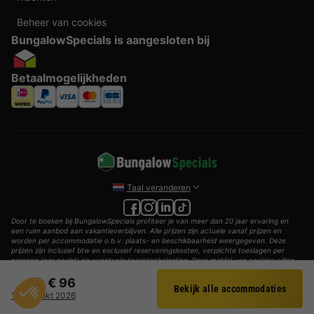
Beheer van cookies
BungalowSpecials is aangesloten bij
Betaalmogelijkheden
Taal veranderen
Door te boeken bij BungalowSpecials profiteer je van meer dan 20 jaar ervaring en
een ruim aanbod aan vakantieverblijven. Alle prijzen zijn actuele vanaf prijzen en
worden per accommodatie o.b.v. plaats- en beschikbaarheid weergegeven. Deze
prijzen zijn inclusief btw en exclusief reserveringskosten, verplichte toeslagen per
persoon (per nacht) en eventuele toeristenbelasting. Door middel van cookies willen
wij je zo goed mogelijk van dienst zijn.
€ 96
Bekijk alle accommodaties
© 2002 - 2025 AddGuests B.V. Alle rechten voorbehouden.
Filter
13 - 15 okt 2026