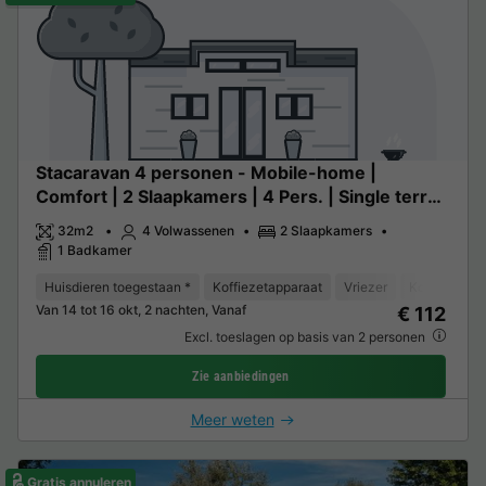
Stacaravan 4 personen - Mobile-home |
Comfort | 2 Slaapkamers | 4 Pers. | Single terras
| Air-con.
32m2
4 Volwassenen
2 Slaapkamers
1 Badkamer
Huisdieren toegestaan *
Koffiezetapparaat
Vriezer
Koelkast
Van 14 tot 16 okt, 2 nachten, Vanaf
€ 112
Excl. toeslagen op basis van 2 personen
Zie aanbiedingen
Meer weten
Gratis annuleren