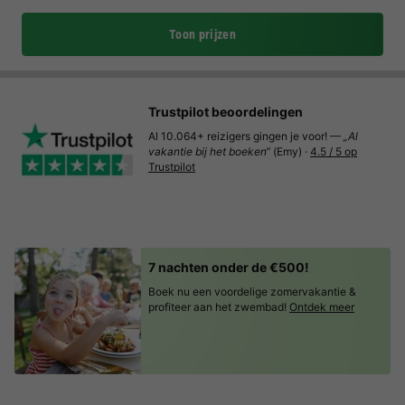
Toon prijzen
Trustpilot beoordelingen
Al 10.064+ reizigers gingen je voor! —
„Al
vakantie bij het boeken“
(Emy) ·
4.5 / 5 op
Trustpilot
7 nachten onder de €500!
Boek nu een voordelige zomervakantie &
profiteer aan het zwembad!
Ontdek meer