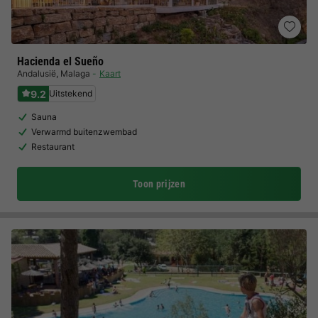
Hacienda el Sueño
Andalusië
,
Malaga
Kaart
9.2
Uitstekend
Sauna
Verwarmd buitenzwembad
Restaurant
Toon prijzen