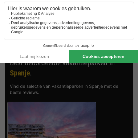
huren. Kies bijvoorbeeld voor een luxe vakantiehuis, een
bungalow aan het water of een vakantiewoning op een
kindvriendelijk vakantiepark. Waar je ook voor kiest, met een
vakantiehuisje in Spanje en de
aanbiedingen van
BungalowSpecials
zit je altijd goed!
Best beoordeelde vakantieparken in
Spanje
.
Vind de selectie van vakantieparken in Spanje met de
beste reviews.